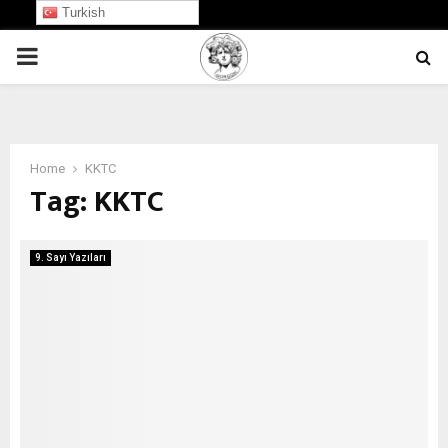
Turkish
PRIMARY
MENU
Home
KKTC
Tag:
KKTC
9. Sayı Yazıları