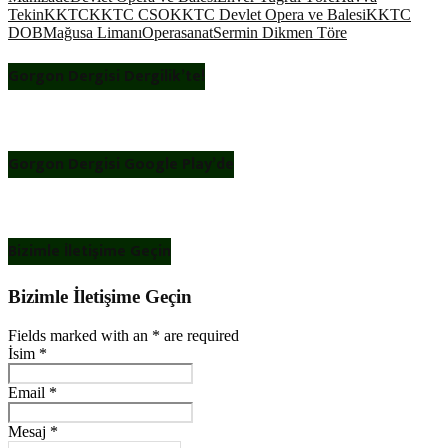
Tekin
KKTC
KKTC CSO
KKTC Devlet Opera ve Balesi
KKTC
DOB
Mağusa Limanı
Opera
sanat
Sermin Dikmen Töre
Gorgon Dergisi Dergilik’te!
Gorgon Dergisi Google Play’de
Bizimle İletişime Geçin
Bizimle İletişime Geçin
Fields marked with an
*
are required
İsim
*
Email
*
Mesaj
*