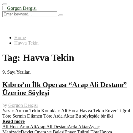
Search
for:
Primary
Menu
Search
Search
for:
Home
Havva Tekin
Tag:
Havva Tekin
9. Sayı Yazıları
Kıbrıs’ın İlk Operası “Arap Ali Destanı”
Üzerine Söyleşi
by
Gorgon Dergisi
Yazar: Arman Tekin Konuklar: Ali Hoca Havva Tekin Enver Tuğrul
Töre Sermin Dikmen Töre Arda Aktar Bu söyleşide bir ilki
Read more
Ali Hoca
Arap Ali
Arap Ali Destanı
Arda Aktar
Aytaç
Manizade
Devlet Opera ve Balesi
Enver Tuğrul Töre
Havva