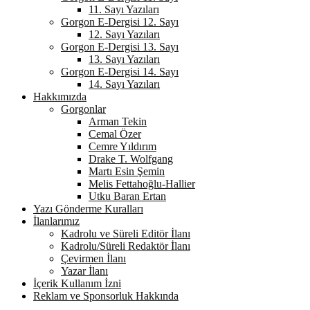
11. Sayı Yazıları
Gorgon E-Dergisi 12. Sayı
12. Sayı Yazıları
Gorgon E-Dergisi 13. Sayı
13. Sayı Yazıları
Gorgon E-Dergisi 14. Sayı
14. Sayı Yazıları
Hakkımızda
Gorgonlar
Arman Tekin
Cemal Özer
Cemre Yıldırım
Drake T. Wolfgang
Martı Esin Şemin
Melis Fettahoğlu-Hallier
Utku Baran Ertan
Yazı Gönderme Kuralları
İlanlarımız
Kadrolu ve Süreli Editör İlanı
Kadrolu/Süreli Redaktör İlanı
Çevirmen İlanı
Yazar İlanı
İçerik Kullanım İzni
Reklam ve Sponsorluk Hakkında