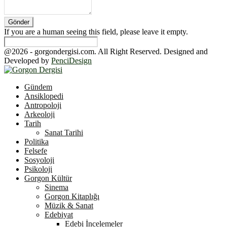
If you are a human seeing this field, please leave it empty.
@2026 - gorgondergisi.com. All Right Reserved. Designed and
Developed by
PenciDesign
Facebook
Twitter
Youtube
Gündem
Ansiklopedi
Antropoloji
Arkeoloji
Tarih
Sanat Tarihi
Politika
Felsefe
Sosyoloji
Psikoloji
Gorgon Kültür
Sinema
Gorgon Kitaplığı
Müzik & Sanat
Edebiyat
Edebi İncelemeler