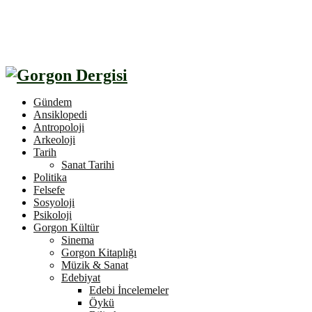
Gündem
Ansiklopedi
Antropoloji
Arkeoloji
Tarih
Sanat Tarihi
Politika
Felsefe
Sosyoloji
Psikoloji
Gorgon Kültür
Sinema
Gorgon Kitaplığı
Müzik & Sanat
Edebiyat
Edebi İncelemeler
Öykü