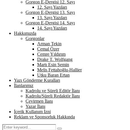
Gorgon E-Dergisi 12. Sayı
12. Sayı Yazıları
Gorgon E-Dergisi 13. Sayı
13. Sayı Yazıları
Gorgon E-Dergisi 14. Sayı
14. Sayı Yazıları
Hakkımızda
Gorgonlar
Arman Tekin
Cemal Özer
Cemre Yıldırım
Drake T. Wolfgang
Martı Esin Şemin
Melis Fettahoğlu-Hallier
Utku Baran Ertan
Yazı Gönderme Kuralları
İlanlarımız
Kadrolu ve Süreli Editör İlanı
Kadrolu/Süreli Redaktör İlanı
Çevirmen İlanı
Yazar İlanı
İçerik Kullanım İzni
Reklam ve Sponsorluk Hakkında
Search