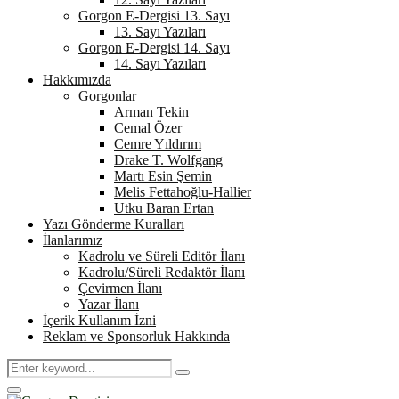
Gorgon E-Dergisi 13. Sayı
13. Sayı Yazıları
Gorgon E-Dergisi 14. Sayı
14. Sayı Yazıları
Hakkımızda
Gorgonlar
Arman Tekin
Cemal Özer
Cemre Yıldırım
Drake T. Wolfgang
Martı Esin Şemin
Melis Fettahoğlu-Hallier
Utku Baran Ertan
Yazı Gönderme Kuralları
İlanlarımız
Kadrolu ve Süreli Editör İlanı
Kadrolu/Süreli Redaktör İlanı
Çevirmen İlanı
Yazar İlanı
İçerik Kullanım İzni
Reklam ve Sponsorluk Hakkında
Search
Search
for:
Primary