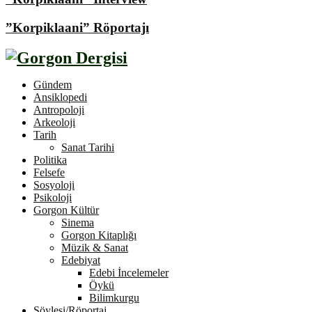
”Korpiklaani” Röportajı
Gündem
Ansiklopedi
Antropoloji
Arkeoloji
Tarih
Sanat Tarihi
Politika
Felsefe
Sosyoloji
Psikoloji
Gorgon Kültür
Sinema
Gorgon Kitaplığı
Müzik & Sanat
Edebiyat
Edebi İncelemeler
Öykü
Bilimkurgu
Söyleşi/Röportaj