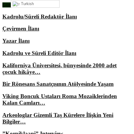
Turkish
Gündemimizde Ne Var?
Kadrolu/Süreli Redaktör İlanı
Çevirmen İlanı
Yazar İlanı
Kadrolu ve Süreli Editör İlanı
Kaliforniya Üniversitesi, bünyesinde 2000 adet
çocuk hikâye…
Bir Rönesans Sanatçısının Atölyesinde Yaşam
Viking Boncuk Ustaları Roma Mozaiklerinden
Kalan Camları…
Arkeologlar Gizemli Taş Kürelere İlişkin Yeni
Bilgiler…
”Korpiklaani” Interview