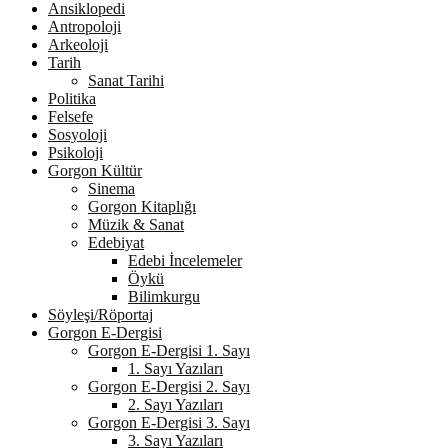
Ansiklopedi
Antropoloji
Arkeoloji
Tarih
Sanat Tarihi
Politika
Felsefe
Sosyoloji
Psikoloji
Gorgon Kültür
Sinema
Gorgon Kitaplığı
Müzik & Sanat
Edebiyat
Edebi İncelemeler
Öykü
Bilimkurgu
Söyleşi/Röportaj
Gorgon E-Dergisi
Gorgon E-Dergisi 1. Sayı
1. Sayı Yazıları
Gorgon E-Dergisi 2. Sayı
2. Sayı Yazıları
Gorgon E-Dergisi 3. Sayı
3. Sayı Yazıları