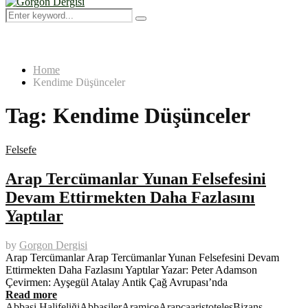
Menu
Search
Search
for:
Home
Kendime Düşünceler
Tag:
Kendime Düşünceler
Felsefe
Arap Tercümanlar Yunan Felsefesini
Devam Ettirmekten Daha Fazlasını
Yaptılar
by
Gorgon Dergisi
Arap Tercümanlar Arap Tercümanlar Yunan Felsefesini Devam
Ettirmekten Daha Fazlasını Yaptılar Yazar: Peter Adamson
Çevirmen: Ayşegül Atalay Antik Çağ Avrupası’nda
Read more
Abbasi Halifeliği
Abbasiler
Aramice
Arapça
aristoteles
Bizans