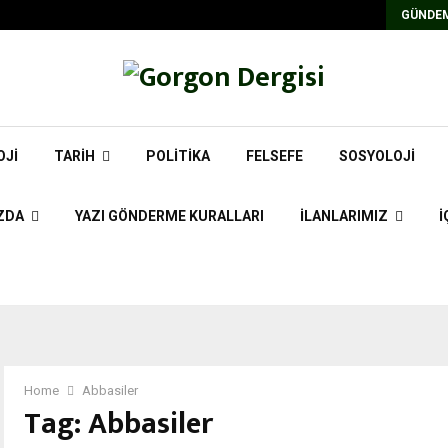
GÜNDEM
OJI
TARIH
POLITIKA
FELSEFE
SOSYOLOJI
ZDA
YAZI GÖNDERME KURALLARI
İLANLARIMIZ
İ
Home
Abbasiler
Tag:
Abbasiler