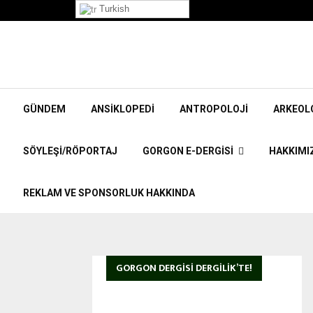
”Korpiklaani” Röportajı
Turkish
GÜNDEM
ANSIKLOPEDI
ANTROPOLOJI
ARKEOL
SÖYLEŞI/RÖPORTAJ
GORGON E-DERGISI
HAKKIMI
REKLAM VE SPONSORLUK HAKKINDA
GORGON DERGISI DERGILIK’TE!