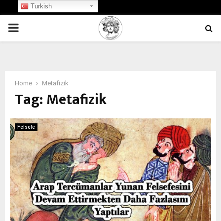
Turkish
PRIMARY
MENU
Home
Metafizik
Tag:
Metafizik
Felsefe