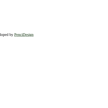
eloped by
PenciDesign