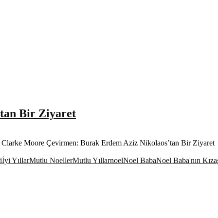
’tan Bir Ziyaret
ement Clarke Moore Çevirmen: Burak Erdem Aziz Nikolaos’tan Bir Ziyaret
i
İyi Yıllar
Mutlu Noeller
Mutlu Yıllar
noel
Noel Baba
Noel Baba'nın Kıza