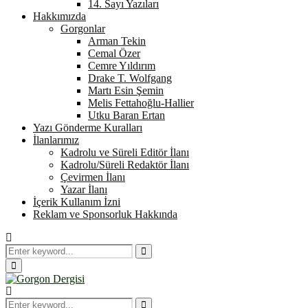
14. Sayı Yazıları
Hakkımızda
Gorgonlar
Arman Tekin
Cemal Özer
Cemre Yıldırım
Drake T. Wolfgang
Martı Esin Şemin
Melis Fettahoğlu-Hallier
Utku Baran Ertan
Yazı Gönderme Kuralları
İlanlarımız
Kadrolu ve Süreli Editör İlanı
Kadrolu/Süreli Redaktör İlanı
Çevirmen İlanı
Yazar İlanı
İçerik Kullanım İzni
Reklam ve Sponsorluk Hakkında
Search
for:
Search
Primary
Menu
Search