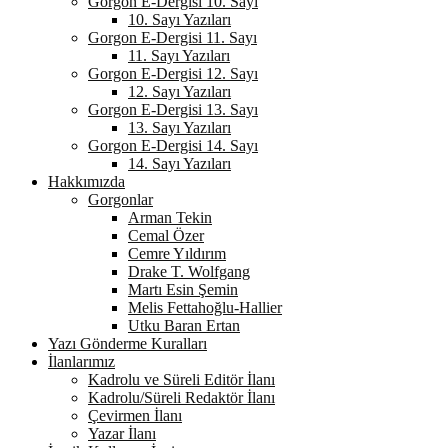
Gorgon E-Dergisi 10. Sayı
10. Sayı Yazıları
Gorgon E-Dergisi 11. Sayı
11. Sayı Yazıları
Gorgon E-Dergisi 12. Sayı
12. Sayı Yazıları
Gorgon E-Dergisi 13. Sayı
13. Sayı Yazıları
Gorgon E-Dergisi 14. Sayı
14. Sayı Yazıları
Hakkımızda
Gorgonlar
Arman Tekin
Cemal Özer
Cemre Yıldırım
Drake T. Wolfgang
Martı Esin Şemin
Melis Fettahoğlu-Hallier
Utku Baran Ertan
Yazı Gönderme Kuralları
İlanlarımız
Kadrolu ve Süreli Editör İlanı
Kadrolu/Süreli Redaktör İlanı
Çevirmen İlanı
Yazar İlanı