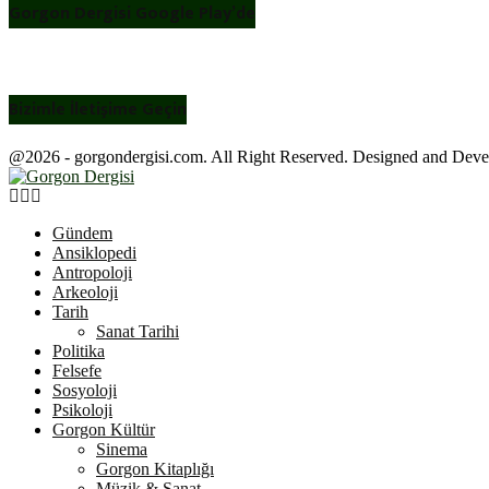
Gorgon Dergisi Google Play’de
Bizimle İletişime Geçin
@2026 - gorgondergisi.com. All Right Reserved. Designed and Dev
Facebook
Twitter
Youtube
Gündem
Ansiklopedi
Antropoloji
Arkeoloji
Tarih
Sanat Tarihi
Politika
Felsefe
Sosyoloji
Psikoloji
Gorgon Kültür
Sinema
Gorgon Kitaplığı
Müzik & Sanat