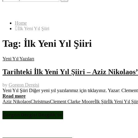
for:
Search
Home
İlk Yeni Yıl Şiiri
Tag:
İlk Yeni Yıl Şiiri
Yeni Yıl Yazıları
Tarihteki İlk Yeni Yıl Şiiri – Aziz Nikolaos
by
Gorgon Dergisi
Yeni Yıl Şiiri Diğer yeni yıl yazılarımız için tıklayınız. Yazar: Cl
Read more
Aziz Nikolaos
Christmas
Clement Clarke Moore
İlk Şiir
İlk Yeni Yıl Şiir
Gorgon Dergisi Dergilik’te!