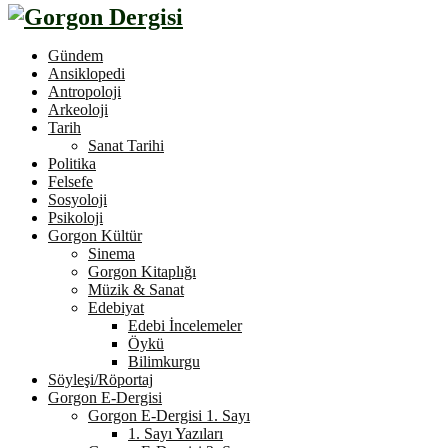
Gündem
Ansiklopedi
Antropoloji
Arkeoloji
Tarih
Sanat Tarihi
Politika
Felsefe
Sosyoloji
Psikoloji
Gorgon Kültür
Sinema
Gorgon Kitaplığı
Müzik & Sanat
Edebiyat
Edebi İncelemeler
Öykü
Bilimkurgu
Söyleşi/Röportaj
Gorgon E-Dergisi
Gorgon E-Dergisi 1. Sayı
1. Sayı Yazıları