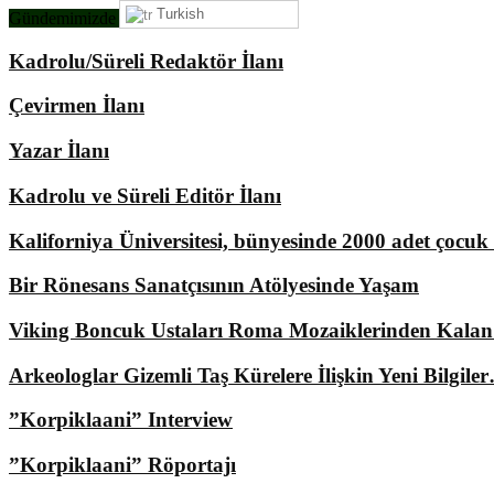
Turkish
Gündemimizde Ne Var?
Kadrolu/Süreli Redaktör İlanı
Çevirmen İlanı
Yazar İlanı
Kadrolu ve Süreli Editör İlanı
Kaliforniya Üniversitesi, bünyesinde 2000 adet çocu
Bir Rönesans Sanatçısının Atölyesinde Yaşam
Viking Boncuk Ustaları Roma Mozaiklerinden Kala
Arkeologlar Gizemli Taş Kürelere İlişkin Yeni Bilgile
”Korpiklaani” Interview
”Korpiklaani” Röportajı