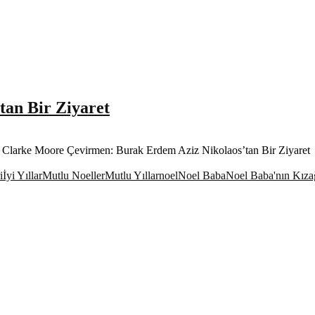
’tan Bir Ziyaret
ement Clarke Moore Çevirmen: Burak Erdem Aziz Nikolaos’tan Bir Ziyaret
i
İyi Yıllar
Mutlu Noeller
Mutlu Yıllar
noel
Noel Baba
Noel Baba'nın Kıza