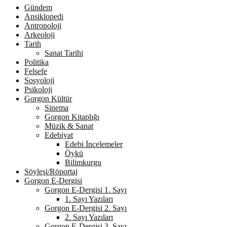
Gündem
Ansiklopedi
Antropoloji
Arkeoloji
Tarih
Sanat Tarihi
Politika
Felsefe
Sosyoloji
Psikoloji
Gorgon Kültür
Sinema
Gorgon Kitaplığı
Müzik & Sanat
Edebiyat
Edebi İncelemeler
Öykü
Bilimkurgu
Söyleşi/Röportaj
Gorgon E-Dergisi
Gorgon E-Dergisi 1. Sayı
1. Sayı Yazıları
Gorgon E-Dergisi 2. Sayı
2. Sayı Yazıları
Gorgon E-Dergisi 3. Sayı