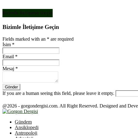
Bizimle İletişime Geçin
Bizimle İletişime Geçin
Fields marked with an
*
are required
İsim
*
Email
*
Mesaj
*
If you are a human seeing this field, please leave it empty.
@2026 - gorgondergisi.com. All Right Reserved. Designed and Dev
Facebook
Twitter
Youtube
Gündem
Ansiklopedi
Antropoloji