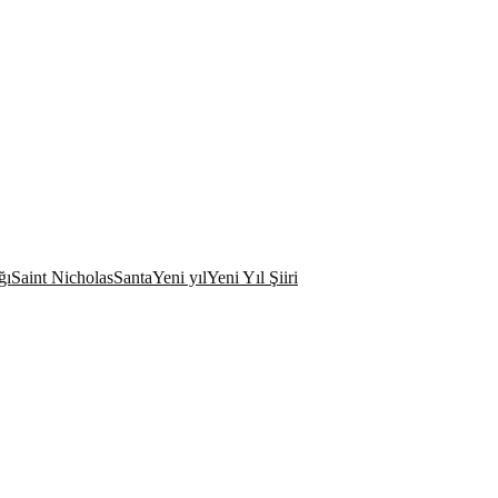
ğı
Saint Nicholas
Santa
Yeni yıl
Yeni Yıl Şiiri