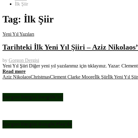
İlk Şiir
Tag:
İlk Şiir
Yeni Yıl Yazıları
Tarihteki İlk Yeni Yıl Şiiri – Aziz Nikolaos
by
Gorgon Dergisi
Yeni Yıl Şiiri Diğer yeni yıl yazılarımız için tıklayınız. Yazar: Cl
Read more
Aziz Nikolaos
Christmas
Clement Clarke Moore
İlk Şiir
İlk Yeni Yıl Şiir
Gorgon Dergisi Dergilik’te!
Gorgon Dergisi Google Play’de