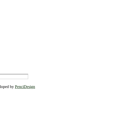
eloped by
PenciDesign