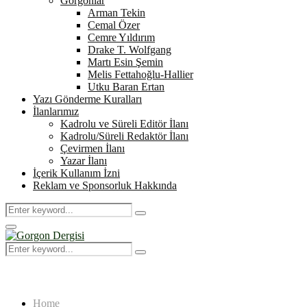
Gorgonlar
Arman Tekin
Cemal Özer
Cemre Yıldırım
Drake T. Wolfgang
Martı Esin Şemin
Melis Fettahoğlu-Hallier
Utku Baran Ertan
Yazı Gönderme Kuralları
İlanlarımız
Kadrolu ve Süreli Editör İlanı
Kadrolu/Süreli Redaktör İlanı
Çevirmen İlanı
Yazar İlanı
İçerik Kullanım İzni
Reklam ve Sponsorluk Hakkında
Search
Search
for:
Primary
Menu
Search
Search
for:
Home