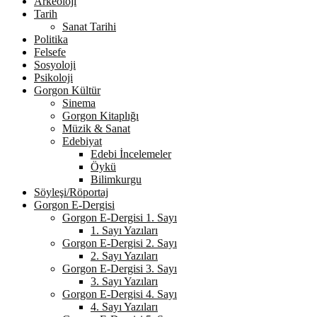
Arkeoloji
Tarih
Sanat Tarihi
Politika
Felsefe
Sosyoloji
Psikoloji
Gorgon Kültür
Sinema
Gorgon Kitaplığı
Müzik & Sanat
Edebiyat
Edebi İncelemeler
Öykü
Bilimkurgu
Söyleşi/Röportaj
Gorgon E-Dergisi
Gorgon E-Dergisi 1. Sayı
1. Sayı Yazıları
Gorgon E-Dergisi 2. Sayı
2. Sayı Yazıları
Gorgon E-Dergisi 3. Sayı
3. Sayı Yazıları
Gorgon E-Dergisi 4. Sayı
4. Sayı Yazıları