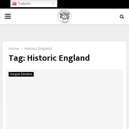
Turkish
PRIMARY
MENU
Home
Historic England
Tag:
Historic England
Gorgon Gündem