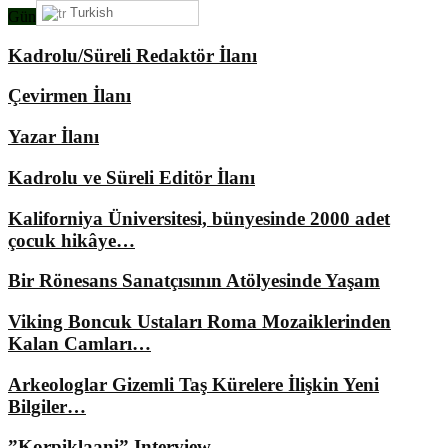
Turkish
Gündemimizde Ne Var?
Kadrolu/Süreli Redaktör İlanı
Çevirmen İlanı
Yazar İlanı
Kadrolu ve Süreli Editör İlanı
Kaliforniya Üniversitesi, bünyesinde 2000 adet
çocuk hikâye…
Bir Rönesans Sanatçısının Atölyesinde Yaşam
Viking Boncuk Ustaları Roma Mozaiklerinden
Kalan Camları…
Arkeologlar Gizemli Taş Kürelere İlişkin Yeni
Bilgiler…
”Korpiklaani” Interview