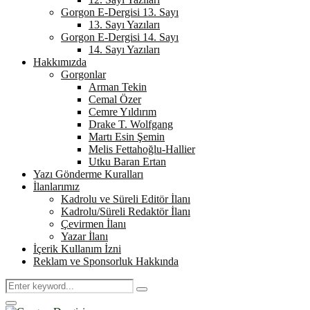
Gorgon E-Dergisi 13. Sayı
13. Sayı Yazıları
Gorgon E-Dergisi 14. Sayı
14. Sayı Yazıları
Hakkımızda
Gorgonlar
Arman Tekin
Cemal Özer
Cemre Yıldırım
Drake T. Wolfgang
Martı Esin Şemin
Melis Fettahoğlu-Hallier
Utku Baran Ertan
Yazı Gönderme Kuralları
İlanlarımız
Kadrolu ve Süreli Editör İlanı
Kadrolu/Süreli Redaktör İlanı
Çevirmen İlanı
Yazar İlanı
İçerik Kullanım İzni
Reklam ve Sponsorluk Hakkında
Search
Search
for:
Primary