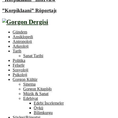
”Korpiklaani” Röportajı
Gündem
Ansiklopedi
Antropoloji
Arkeoloji
Tarih
Sanat Tarihi
Politika
Felsefe
Sosyoloji
Psikoloji
Gorgon Kültür
Sinema
Gorgon Kitaplığı
Müzik & Sanat
Edebiyat
Edebi İncelemeler
Öykü
Bilimkurgu
Söyleşi/Röportaj