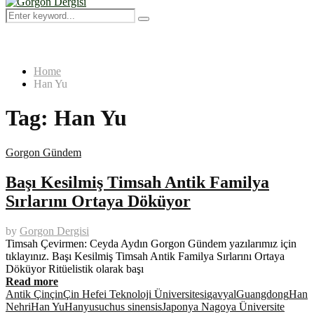
Menu
Search
Search
for:
Home
Han Yu
Tag:
Han Yu
Gorgon Gündem
Başı Kesilmiş Timsah Antik Familya
Sırlarını Ortaya Döküyor
by
Gorgon Dergisi
Timsah Çevirmen: Ceyda Aydın Gorgon Gündem yazılarımız için
tıklayınız. Başı Kesilmiş Timsah Antik Familya Sırlarını Ortaya
Döküyor Ritüelistik olarak başı
Read more
Antik Çin
çin
Çin Hefei Teknoloji Üniversitesi
gavyal
Guangdong
Han
Nehri
Han Yu
Hanyusuchus sinensis
Japonya Nagoya Üniversite