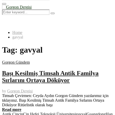
Search
for:
Primary
Menu
Search
Search
for:
Home
gavyal
Tag:
gavyal
Gorgon Gündem
Başı Kesilmiş Timsah Antik Familya
Sırlarını Ortaya Döküyor
by
Gorgon Dergisi
Timsah Çevirmen: Ceyda Aydın Gorgon Gündem yazılarımız için
tıklayınız. Başı Kesilmiş Timsah Antik Familya Sırlarını Ortaya
Döküyor Ritüelistik olarak başı
Read more
Antik Çin
çin
Çin Hefei Teknoloji Üniversitesi
gavyal
Guangdong
Han