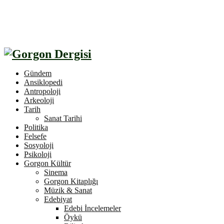
Gündem
Ansiklopedi
Antropoloji
Arkeoloji
Tarih
Sanat Tarihi
Politika
Felsefe
Sosyoloji
Psikoloji
Gorgon Kültür
Sinema
Gorgon Kitaplığı
Müzik & Sanat
Edebiyat
Edebi İncelemeler
Öykü