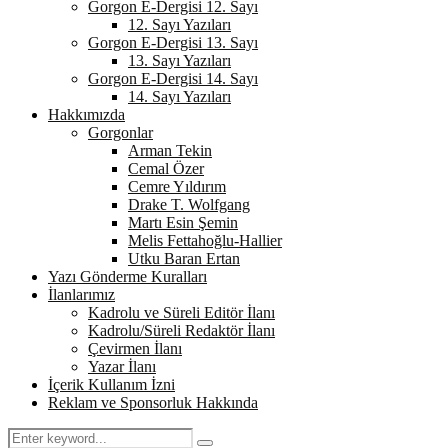
Gorgon E-Dergisi 12. Sayı
12. Sayı Yazıları
Gorgon E-Dergisi 13. Sayı
13. Sayı Yazıları
Gorgon E-Dergisi 14. Sayı
14. Sayı Yazıları
Hakkımızda
Gorgonlar
Arman Tekin
Cemal Özer
Cemre Yıldırım
Drake T. Wolfgang
Martı Esin Şemin
Melis Fettahoğlu-Hallier
Utku Baran Ertan
Yazı Gönderme Kuralları
İlanlarımız
Kadrolu ve Süreli Editör İlanı
Kadrolu/Süreli Redaktör İlanı
Çevirmen İlanı
Yazar İlanı
İçerik Kullanım İzni
Reklam ve Sponsorluk Hakkında
Search