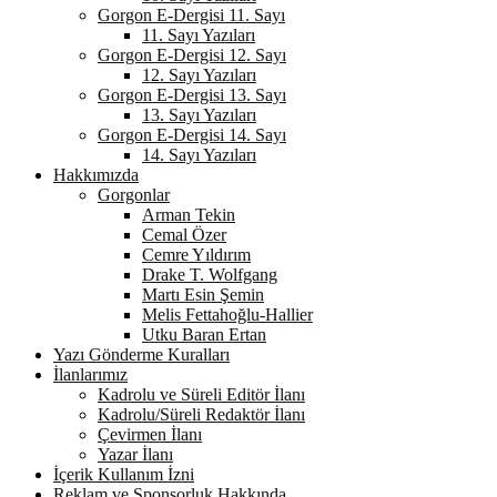
Gorgon E-Dergisi 11. Sayı
11. Sayı Yazıları
Gorgon E-Dergisi 12. Sayı
12. Sayı Yazıları
Gorgon E-Dergisi 13. Sayı
13. Sayı Yazıları
Gorgon E-Dergisi 14. Sayı
14. Sayı Yazıları
Hakkımızda
Gorgonlar
Arman Tekin
Cemal Özer
Cemre Yıldırım
Drake T. Wolfgang
Martı Esin Şemin
Melis Fettahoğlu-Hallier
Utku Baran Ertan
Yazı Gönderme Kuralları
İlanlarımız
Kadrolu ve Süreli Editör İlanı
Kadrolu/Süreli Redaktör İlanı
Çevirmen İlanı
Yazar İlanı
İçerik Kullanım İzni
Reklam ve Sponsorluk Hakkında