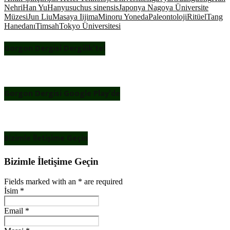
Nehri
Han Yu
Hanyusuchus sinensis
Japonya Nagoya Üniversite
Müzesi
Jun Liu
Masaya Iijima
Minoru Yoneda
Paleontoloji
Ritüel
Tang
Hanedanı
Timsah
Tokyo Üniversitesi
Gorgon Dergisi Dergilik’te!
Gorgon Dergisi Google Play’de
Bizimle İletişime Geçin
Bizimle İletişime Geçin
Fields marked with an
*
are required
İsim
*
Email
*