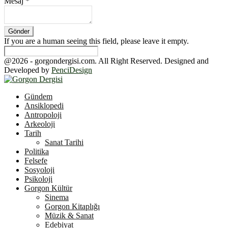
Mesaj
*
If you are a human seeing this field, please leave it empty.
@2026 - gorgondergisi.com. All Right Reserved. Designed and
Developed by
PenciDesign
Facebook
Twitter
Youtube
Gündem
Ansiklopedi
Antropoloji
Arkeoloji
Tarih
Sanat Tarihi
Politika
Felsefe
Sosyoloji
Psikoloji
Gorgon Kültür
Sinema
Gorgon Kitaplığı
Müzik & Sanat
Edebiyat