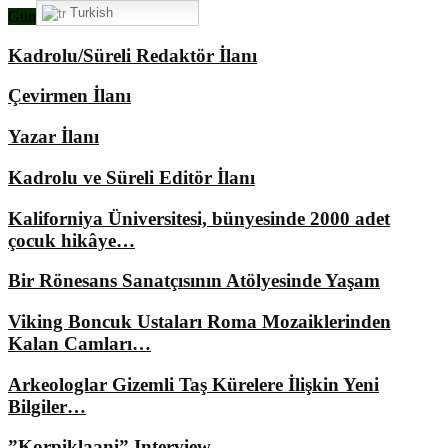
Turkish
Gündemimizde Ne Var?
Kadrolu/Süreli Redaktör İlanı
Çevirmen İlanı
Yazar İlanı
Kadrolu ve Süreli Editör İlanı
Kaliforniya Üniversitesi, bünyesinde 2000 adet
çocuk hikâye…
Bir Rönesans Sanatçısının Atölyesinde Yaşam
Viking Boncuk Ustaları Roma Mozaiklerinden
Kalan Camları…
Arkeologlar Gizemli Taş Kürelere İlişkin Yeni
Bilgiler…
”Korpiklaani” Interview