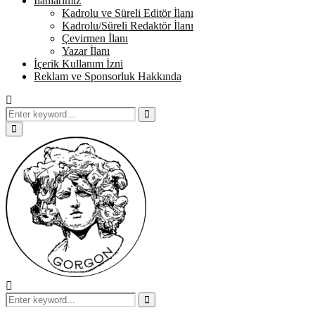
İlanlarımız
Kadrolu ve Süreli Editör İlanı
Kadrolu/Süreli Redaktör İlanı
Çevirmen İlanı
Yazar İlanı
İçerik Kullanım İzni
Reklam ve Sponsorluk Hakkında
Search
for:
Search
Primary
Menu
Search
for:
Search