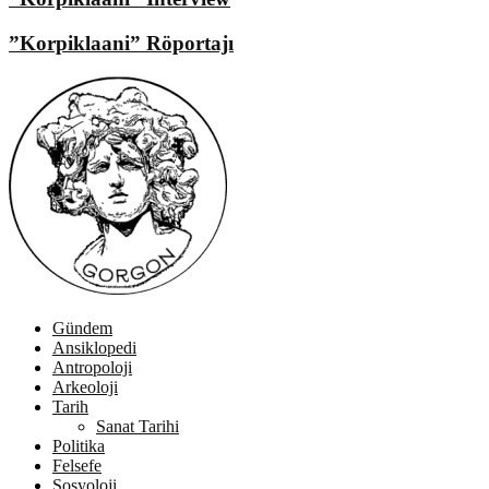
”Korpiklaani” Röportajı
Gündem
Ansiklopedi
Antropoloji
Arkeoloji
Tarih
Sanat Tarihi
Politika
Felsefe
Sosyoloji