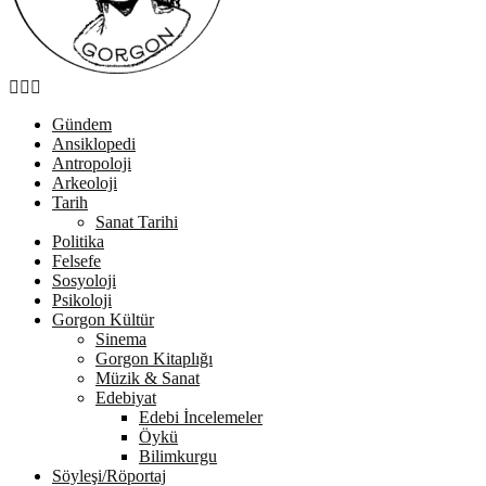
Facebook
Twitter
Youtube
Gündem
Ansiklopedi
Antropoloji
Arkeoloji
Tarih
Sanat Tarihi
Politika
Felsefe
Sosyoloji
Psikoloji
Gorgon Kültür
Sinema
Gorgon Kitaplığı
Müzik & Sanat
Edebiyat
Edebi İncelemeler
Öykü
Bilimkurgu
Söyleşi/Röportaj