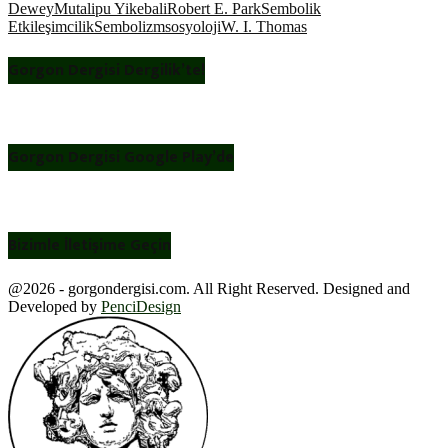
Dewey
Mutalipu Yikebali
Robert E. Park
Sembolik
Etkileşimcilik
Sembolizm
sosyoloji
W. I. Thomas
Gorgon Dergisi Dergilik’te!
Gorgon Dergisi Google Play’de
Bizimle İletişime Geçin
@2026 - gorgondergisi.com. All Right Reserved. Designed and
Developed by
PenciDesign