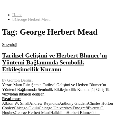
Home
George Herbert Mead
Tag:
George Herbert Mead
Sosyoloji
Tarihsel Gelişimi ve Herbert Blumer’ın
Yöntemi Bağlamında Sembolik
Etkileşimcilik Kuramı
by
Gorgon Dergisi
Yazar: Martı Esin Şemin Tarihsel Gelişimi ve Herbert Blumer’ın
Yöntemi Bağlamında Sembolik Etkileşimcilik Kuramı [1] Giriş 19.
yüzyıldan itibaren değişen
Read more
Albion W. Small
Andrew Reynolds
Anthony Giddens
Charles Horton
Cooley
Chicago Okulu
Chicago Üniversitesi
Etnografi
Everett C.
Hughes
George Herbert Mead
Halkbilim
Herbert Blumer
John