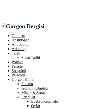
Gündem
Ansiklopedi
Antropoloji
Arkeoloji
Tarih
Sanat Tarihi
Politika
Felsefe
Sosyoloji
Psikoloji
Gorgon Kültür
Sinema
Gorgon Kitaplığı
Müzik & Sanat
Edebiyat
Edebi İncelemeler
Öykü