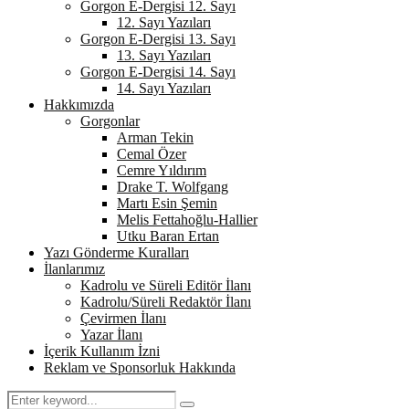
Gorgon E-Dergisi 12. Sayı
12. Sayı Yazıları
Gorgon E-Dergisi 13. Sayı
13. Sayı Yazıları
Gorgon E-Dergisi 14. Sayı
14. Sayı Yazıları
Hakkımızda
Gorgonlar
Arman Tekin
Cemal Özer
Cemre Yıldırım
Drake T. Wolfgang
Martı Esin Şemin
Melis Fettahoğlu-Hallier
Utku Baran Ertan
Yazı Gönderme Kuralları
İlanlarımız
Kadrolu ve Süreli Editör İlanı
Kadrolu/Süreli Redaktör İlanı
Çevirmen İlanı
Yazar İlanı
İçerik Kullanım İzni
Reklam ve Sponsorluk Hakkında
Search