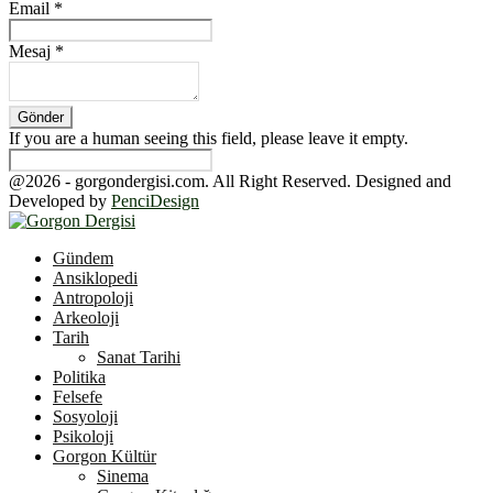
Email
*
Mesaj
*
If you are a human seeing this field, please leave it empty.
@2026 - gorgondergisi.com. All Right Reserved. Designed and
Developed by
PenciDesign
Facebook
Twitter
Youtube
Gündem
Ansiklopedi
Antropoloji
Arkeoloji
Tarih
Sanat Tarihi
Politika
Felsefe
Sosyoloji
Psikoloji
Gorgon Kültür
Sinema