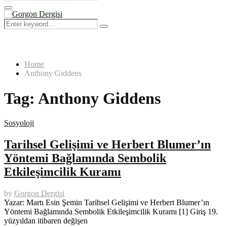
Search
for:
Primary
Menu
Search
Search
for:
Home
Anthony Giddens
Tag:
Anthony Giddens
Sosyoloji
Tarihsel Gelişimi ve Herbert Blumer’ın
Yöntemi Bağlamında Sembolik
Etkileşimcilik Kuramı
by
Gorgon Dergisi
Yazar: Martı Esin Şemin Tarihsel Gelişimi ve Herbert Blumer’ın
Yöntemi Bağlamında Sembolik Etkileşimcilik Kuramı [1] Giriş 19.
yüzyıldan itibaren değişen