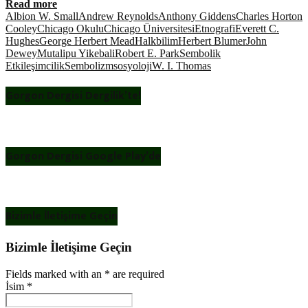
Read more
Albion W. Small
Andrew Reynolds
Anthony Giddens
Charles Horton
Cooley
Chicago Okulu
Chicago Üniversitesi
Etnografi
Everett C.
Hughes
George Herbert Mead
Halkbilim
Herbert Blumer
John
Dewey
Mutalipu Yikebali
Robert E. Park
Sembolik
Etkileşimcilik
Sembolizm
sosyoloji
W. I. Thomas
Gorgon Dergisi Dergilik’te!
Gorgon Dergisi Google Play’de
Bizimle İletişime Geçin
Bizimle İletişime Geçin
Fields marked with an
*
are required
İsim
*