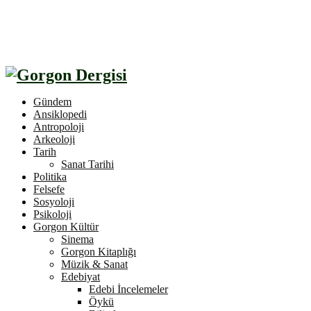
Gündem
Ansiklopedi
Antropoloji
Arkeoloji
Tarih
Sanat Tarihi
Politika
Felsefe
Sosyoloji
Psikoloji
Gorgon Kültür
Sinema
Gorgon Kitaplığı
Müzik & Sanat
Edebiyat
Edebi İncelemeler
Öykü