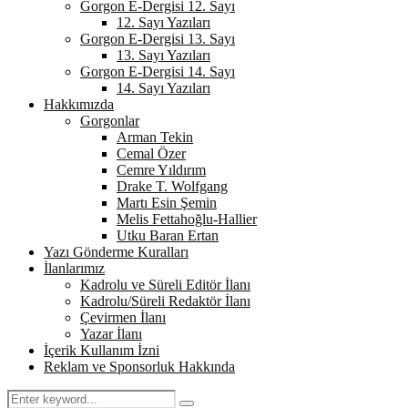
Gorgon E-Dergisi 12. Sayı
12. Sayı Yazıları
Gorgon E-Dergisi 13. Sayı
13. Sayı Yazıları
Gorgon E-Dergisi 14. Sayı
14. Sayı Yazıları
Hakkımızda
Gorgonlar
Arman Tekin
Cemal Özer
Cemre Yıldırım
Drake T. Wolfgang
Martı Esin Şemin
Melis Fettahoğlu-Hallier
Utku Baran Ertan
Yazı Gönderme Kuralları
İlanlarımız
Kadrolu ve Süreli Editör İlanı
Kadrolu/Süreli Redaktör İlanı
Çevirmen İlanı
Yazar İlanı
İçerik Kullanım İzni
Reklam ve Sponsorluk Hakkında
Search