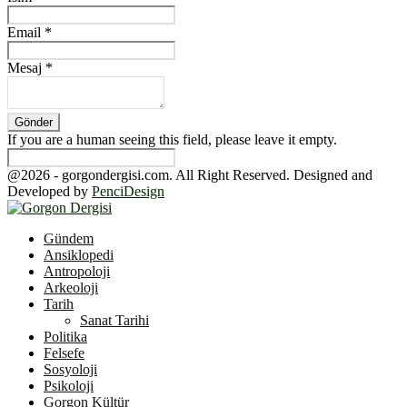
Email
*
Mesaj
*
If you are a human seeing this field, please leave it empty.
@2026 - gorgondergisi.com. All Right Reserved. Designed and
Developed by
PenciDesign
Facebook
Twitter
Youtube
Gündem
Ansiklopedi
Antropoloji
Arkeoloji
Tarih
Sanat Tarihi
Politika
Felsefe
Sosyoloji
Psikoloji
Gorgon Kültür