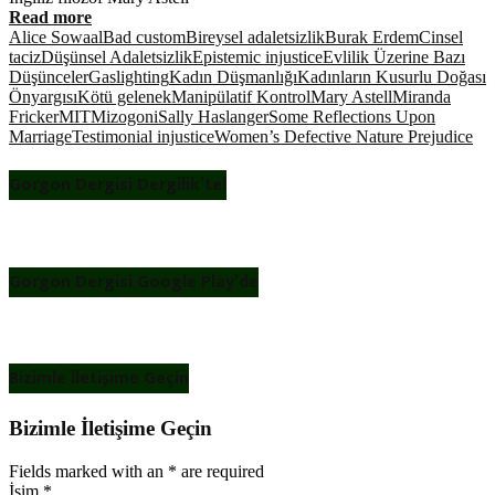
Read more
Alice Sowaal
Bad custom
Bireysel adaletsizlik
Burak Erdem
Cinsel
taciz
Düşünsel Adaletsizlik
Epistemic injustice
Evlilik Üzerine Bazı
Düşünceler
Gaslighting
Kadın Düşmanlığı
Kadınların Kusurlu Doğası
Önyargısı
Kötü gelenek
Manipülatif Kontrol
Mary Astell
Miranda
Fricker
MIT
Mizogoni
Sally Haslanger
Some Reflections Upon
Marriage
Testimonial injustice
Women’s Defective Nature Prejudice
Gorgon Dergisi Dergilik’te!
Gorgon Dergisi Google Play’de
Bizimle İletişime Geçin
Bizimle İletişime Geçin
Fields marked with an
*
are required
İsim
*