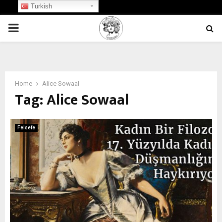
Turkish
PRIMARY
MENU
Home
Alice Sowaal
Tag:
Alice Sowaal
Felsefe