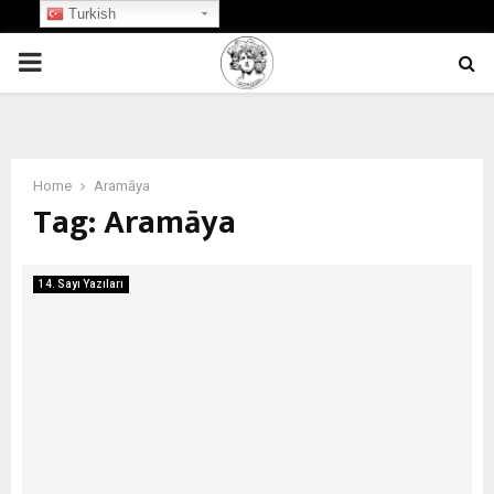
Turkish
PRIMARY
MENU
Home
Aramāya
Tag:
Aramāya
14. Sayı Yazıları