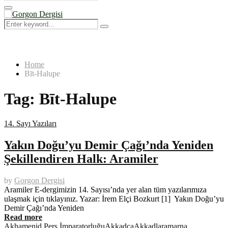
Search
for:
Primary
Menu
Search
Search
for:
Home
Bīt-Halupe
Tag:
Bīt-Halupe
14. Sayı Yazıları
Yakın Doğu’yu Demir Çağı’nda Yeniden
Şekillendiren Halk: Aramiler
by
Gorgon Dergisi
Aramiler E-dergimizin 14. Sayısı’nda yer alan tüm yazılarımıza
ulaşmak için tıklayınız. Yazar: İrem Elçi Bozkurt [1] Yakın Doğu’yu
Demir Çağı’nda Yeniden
Read more
Akhamenid Pers İmparatorluğu
Akkadca
Akkadlar
amarna