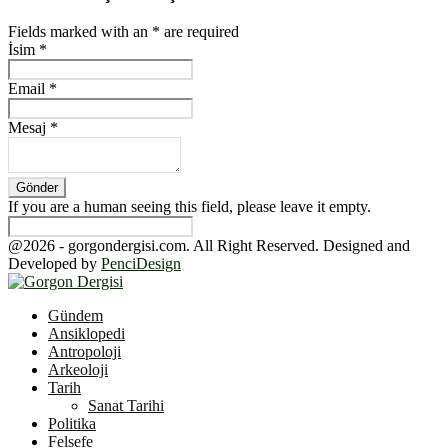
Fields marked with an
*
are required
İsim
*
Email
*
Mesaj
*
If you are a human seeing this field, please leave it empty.
@2026 - gorgondergisi.com. All Right Reserved. Designed and
Developed by
PenciDesign
Facebook
Twitter
Youtube
Gündem
Ansiklopedi
Antropoloji
Arkeoloji
Tarih
Sanat Tarihi
Politika
Felsefe