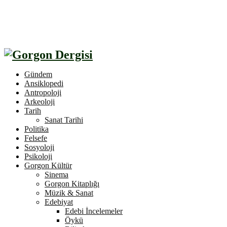
Gündem
Ansiklopedi
Antropoloji
Arkeoloji
Tarih
Sanat Tarihi
Politika
Felsefe
Sosyoloji
Psikoloji
Gorgon Kültür
Sinema
Gorgon Kitaplığı
Müzik & Sanat
Edebiyat
Edebi İncelemeler
Öykü