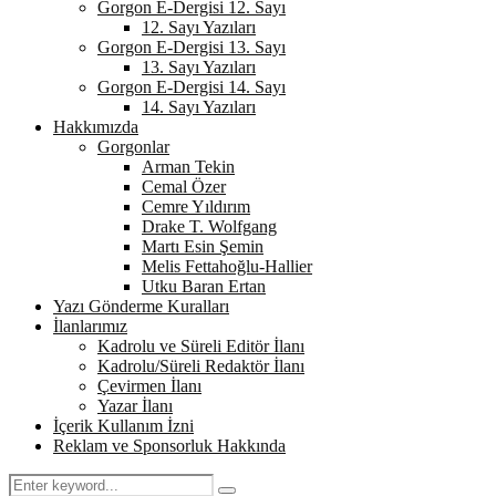
Gorgon E-Dergisi 12. Sayı
12. Sayı Yazıları
Gorgon E-Dergisi 13. Sayı
13. Sayı Yazıları
Gorgon E-Dergisi 14. Sayı
14. Sayı Yazıları
Hakkımızda
Gorgonlar
Arman Tekin
Cemal Özer
Cemre Yıldırım
Drake T. Wolfgang
Martı Esin Şemin
Melis Fettahoğlu-Hallier
Utku Baran Ertan
Yazı Gönderme Kuralları
İlanlarımız
Kadrolu ve Süreli Editör İlanı
Kadrolu/Süreli Redaktör İlanı
Çevirmen İlanı
Yazar İlanı
İçerik Kullanım İzni
Reklam ve Sponsorluk Hakkında
Search