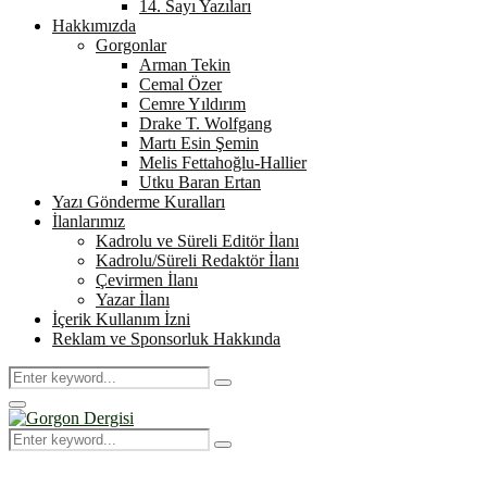
14. Sayı Yazıları
Hakkımızda
Gorgonlar
Arman Tekin
Cemal Özer
Cemre Yıldırım
Drake T. Wolfgang
Martı Esin Şemin
Melis Fettahoğlu-Hallier
Utku Baran Ertan
Yazı Gönderme Kuralları
İlanlarımız
Kadrolu ve Süreli Editör İlanı
Kadrolu/Süreli Redaktör İlanı
Çevirmen İlanı
Yazar İlanı
İçerik Kullanım İzni
Reklam ve Sponsorluk Hakkında
Search
Search
for:
Primary
Menu
Search
Search
for: