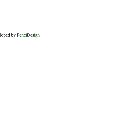
eloped by
PenciDesign