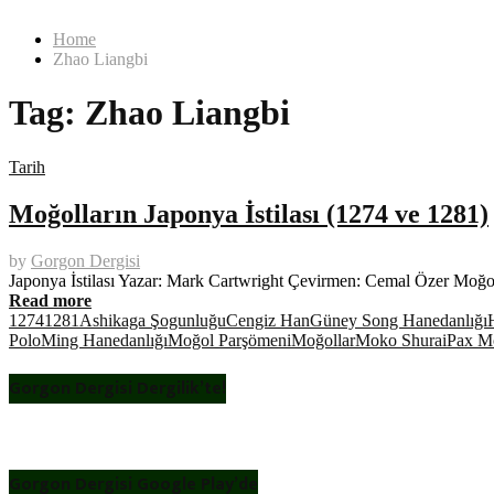
Home
Zhao Liangbi
Tag:
Zhao Liangbi
Tarih
Moğolların Japonya İstilası (1274 ve 1281)
by
Gorgon Dergisi
Japonya İstilası Yazar: Mark Cartwright Çevirmen: Cemal Özer Moğol
Read more
1274
1281
Ashikaga Şogunluğu
Cengiz Han
Güney Song Hanedanlığı
Polo
Ming Hanedanlığı
Moğol Parşömeni
Moğollar
Moko Shurai
Pax M
Gorgon Dergisi Dergilik’te!
Gorgon Dergisi Google Play’de