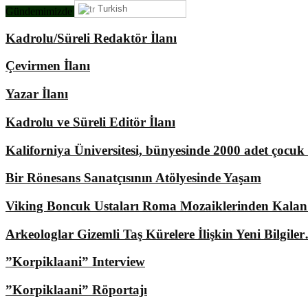
Turkish
Gündemimizde Ne Var?
Kadrolu/Süreli Redaktör İlanı
Çevirmen İlanı
Yazar İlanı
Kadrolu ve Süreli Editör İlanı
Kaliforniya Üniversitesi, bünyesinde 2000 adet çocu
Bir Rönesans Sanatçısının Atölyesinde Yaşam
Viking Boncuk Ustaları Roma Mozaiklerinden Kala
Arkeologlar Gizemli Taş Kürelere İlişkin Yeni Bilgile
”Korpiklaani” Interview
”Korpiklaani” Röportajı