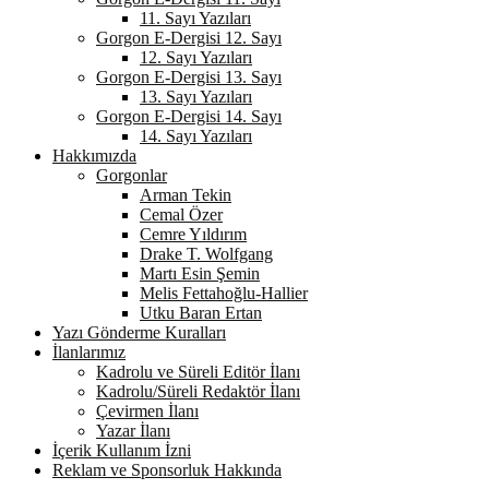
11. Sayı Yazıları
Gorgon E-Dergisi 12. Sayı
12. Sayı Yazıları
Gorgon E-Dergisi 13. Sayı
13. Sayı Yazıları
Gorgon E-Dergisi 14. Sayı
14. Sayı Yazıları
Hakkımızda
Gorgonlar
Arman Tekin
Cemal Özer
Cemre Yıldırım
Drake T. Wolfgang
Martı Esin Şemin
Melis Fettahoğlu-Hallier
Utku Baran Ertan
Yazı Gönderme Kuralları
İlanlarımız
Kadrolu ve Süreli Editör İlanı
Kadrolu/Süreli Redaktör İlanı
Çevirmen İlanı
Yazar İlanı
İçerik Kullanım İzni
Reklam ve Sponsorluk Hakkında