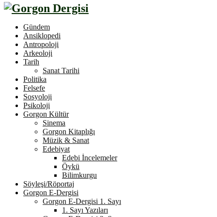
Gündem
Ansiklopedi
Antropoloji
Arkeoloji
Tarih
Sanat Tarihi
Politika
Felsefe
Sosyoloji
Psikoloji
Gorgon Kültür
Sinema
Gorgon Kitaplığı
Müzik & Sanat
Edebiyat
Edebi İncelemeler
Öykü
Bilimkurgu
Söyleşi/Röportaj
Gorgon E-Dergisi
Gorgon E-Dergisi 1. Sayı
1. Sayı Yazıları