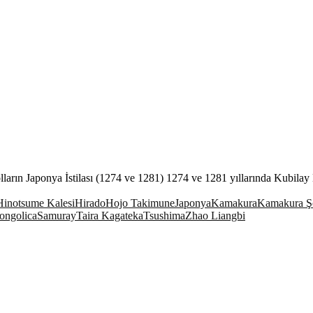
ların Japonya İstilası (1274 ve 1281) 1274 ve 1281 yıllarında Kubilay
Hinotsume Kalesi
Hirado
Hojo Takimune
Japonya
Kamakura
Kamakura Ş
ongolica
Samuray
Taira Kagateka
Tsushima
Zhao Liangbi