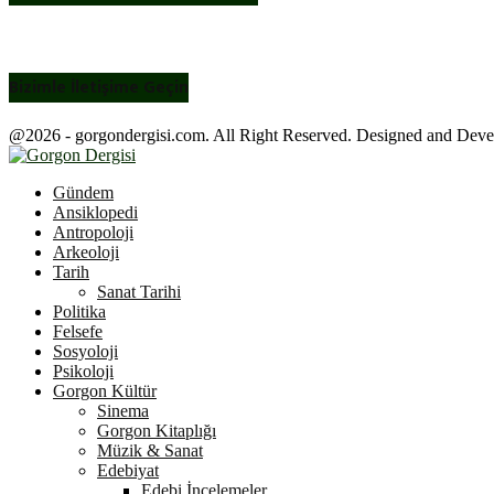
Bizimle İletişime Geçin
@2026 - gorgondergisi.com. All Right Reserved. Designed and Dev
Facebook
Twitter
Youtube
Gündem
Ansiklopedi
Antropoloji
Arkeoloji
Tarih
Sanat Tarihi
Politika
Felsefe
Sosyoloji
Psikoloji
Gorgon Kültür
Sinema
Gorgon Kitaplığı
Müzik & Sanat
Edebiyat
Edebi İncelemeler