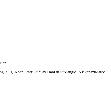
 Han
ogunluğu
Koan Seferi
Kubilay Han
Liu Fuxiang
M. Ashkenazi
Marco