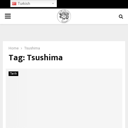
Turkish
PRIMARY
MENU
Home
Tsushima
Tag:
Tsushima
Tarih