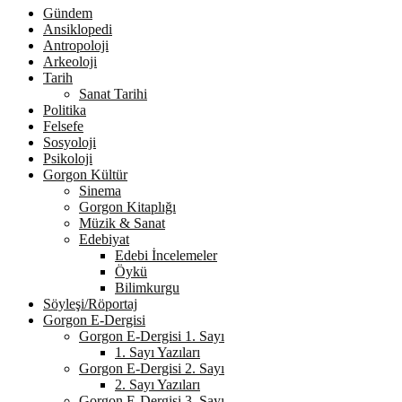
Gündem
Ansiklopedi
Antropoloji
Arkeoloji
Tarih
Sanat Tarihi
Politika
Felsefe
Sosyoloji
Psikoloji
Gorgon Kültür
Sinema
Gorgon Kitaplığı
Müzik & Sanat
Edebiyat
Edebi İncelemeler
Öykü
Bilimkurgu
Söyleşi/Röportaj
Gorgon E-Dergisi
Gorgon E-Dergisi 1. Sayı
1. Sayı Yazıları
Gorgon E-Dergisi 2. Sayı
2. Sayı Yazıları
Gorgon E-Dergisi 3. Sayı