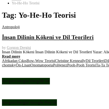
Yo-He-Ho Teorisi
Tag:
Yo-He-Ho Teorisi
Antropoloji
İnsan Dilinin Kökeni ve Dil Teorileri
by
Gorgon Dergisi
İnsan Dilinin Kökeni İnsan Dilinin Kökeni ve Dil Teorileri Yazar: Ali
Read more
Afrikadan Çıkış
Bow-Wow Teorisi
Christine Kenneally
Dil Teorileri
Di
chomsky
Ön-Lisan
Onomatopoeia
Polijenez
Pooh-Pooh Teorisi
Ta-Ta Te
Gorgon Dergisi Dergilik’te!
Gorgon Dergisi Google Play’de