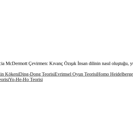
cia McDermott Çevirmen: Kıvanç Özışık İnsan dilinin nasıl oluştuğu, yüz
lin Kökeni
Ding-Dong Teorisi
Evrimsel Oyun Teorisi
Homo Heidelberge
orisi
Yo-He-Ho Teorisi