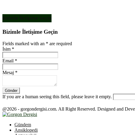
Bizimle İletişime Geçin
Bizimle İletişime Geçin
Fields marked with an
*
are required
İsim
*
Email
*
Mesaj
*
If you are a human seeing this field, please leave it empty.
@2026 - gorgondergisi.com. All Right Reserved. Designed and Dev
Facebook
Twitter
Youtube
Gündem
Ansiklopedi