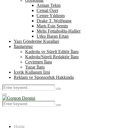
Gorgonlar
Arman Tekin
Cemal Özer
Cemre Yıldırım
Drake T. Wolfgang
Martı Esin Şemin
Melis Fettahoğlu-Hallier
Utku Baran Ertan
Yazı Gönderme Kuralları
İlanlarımız
Kadrolu ve Süreli Editör İlanı
Kadrolu/Süreli Redaktör İlanı
Çevirmen İlanı
Yazar İlanı
İçerik Kullanım İzni
Reklam ve Sponsorluk Hakkında
Search
Search
for:
Primary
Menu
Search
Search
for:
Home