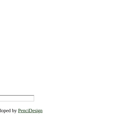
eloped by
PenciDesign