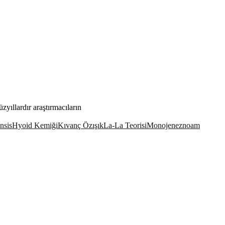
yıllardır araştırmacıların
nsis
Hyoid Kemiği
Kıvanç Özışık
La-La Teorisi
Monojenez
noam