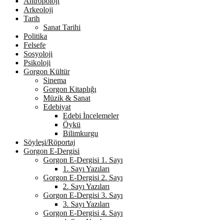
Antropoloji
Arkeoloji
Tarih
Sanat Tarihi
Politika
Felsefe
Sosyoloji
Psikoloji
Gorgon Kültür
Sinema
Gorgon Kitaplığı
Müzik & Sanat
Edebiyat
Edebi İncelemeler
Öykü
Bilimkurgu
Söyleşi/Röportaj
Gorgon E-Dergisi
Gorgon E-Dergisi 1. Sayı
1. Sayı Yazıları
Gorgon E-Dergisi 2. Sayı
2. Sayı Yazıları
Gorgon E-Dergisi 3. Sayı
3. Sayı Yazıları
Gorgon E-Dergisi 4. Sayı