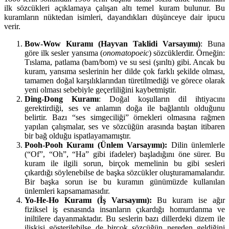
ilk sözcükleri açıklamaya çalışan altı temel kuram bulunur. Bu
kuramların nüktedan isimleri, dayandıkları düşünceye dair ipucu
verir.
Bow-Wow Kuramı (Hayvan Taklidi Varsayımı)
: Buna
göre ilk sesler yansıma (
onomatopoeic
) sözcüklerdir. Örneğin:
Tıslama, patlama (bam/bom) ve su sesi (şırıltı) gibi. Ancak bu
kuram, yansıma seslerinin her dilde çok farklı şekilde olması,
tamamen doğal karşılıklarından türetilmediği ve görece olarak
yeni olması sebebiyle geçerliliğini kaybetmiştir.
Ding-Dong Kuramı
: Doğal koşulların dil ihtiyacını
gerektirdiği, ses ve anlamın doğa ile bağlantılı olduğunu
belirtir. Bazı “ses simgeciliği” örnekleri olmasına rağmen
yapılan çalışmalar, ses ve sözcüğün arasında baştan itibaren
bir bağ olduğu ispatlayamamıştır.
Pooh-Pooh
Kuramı (Ünlem Varsayımı):
Dilin ünlemlerle
(“Of”, “Oh”, “Ha” gibi ifadeler) başladığını öne sürer. Bu
kuram ile ilgili sorun, birçok memelinin bu gibi sesleri
çıkardığı söylenebilse de başka sözcükler oluşturamamalarıdır.
Bir başka sorun ise bu kuramın günümüzde kullanılan
ünlemleri kapsamamasıdır.
Yo-He-Ho
Kuramı (İş Varsayımı):
Bu kuram ise ağır
fiziksel iş esnasında insanların çıkardığı homurdanma ve
iniltilere dayanmaktadır. Bu seslerin bazı dillerdeki dizem ile
ilişkisi gösterilebilse de birçok sözcüğün nereden geldiğini