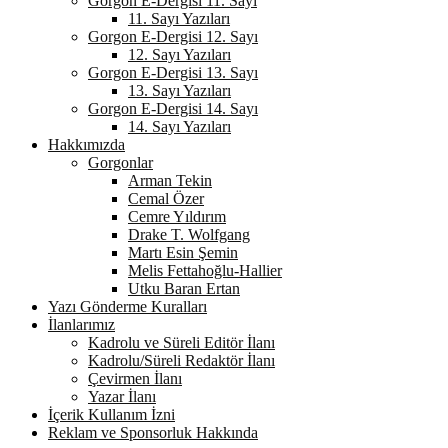
Gorgon E-Dergisi 11. Sayı
11. Sayı Yazıları
Gorgon E-Dergisi 12. Sayı
12. Sayı Yazıları
Gorgon E-Dergisi 13. Sayı
13. Sayı Yazıları
Gorgon E-Dergisi 14. Sayı
14. Sayı Yazıları
Hakkımızda
Gorgonlar
Arman Tekin
Cemal Özer
Cemre Yıldırım
Drake T. Wolfgang
Martı Esin Şemin
Melis Fettahoğlu-Hallier
Utku Baran Ertan
Yazı Gönderme Kuralları
İlanlarımız
Kadrolu ve Süreli Editör İlanı
Kadrolu/Süreli Redaktör İlanı
Çevirmen İlanı
Yazar İlanı
İçerik Kullanım İzni
Reklam ve Sponsorluk Hakkında