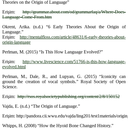
Theories on the Origin of Language”
Erişim:
http://grammar.about.com/od/grammarfaq/a/Where-Does-
Language-Come-From.htm
Okrent, Arika. (n.d.) “6 Early Theories About the Origin of
Language.”
Erişim:
http://mentalfloss.com/article/48631/6-early-theories-about-
origin-language
Perlman, M. (2015) “Is This How Language Evolved?”
Erişim:
http://www.livescience.com/51766-is-this-how-language-
evolved.html
Perlman, M., Dale, R., and Lupyan, G. (2015) “Iconicity can
ground the creation of vocal symbols.” Royal Society of Open
Science.
Erişim:
http://rsos.royalsocietypublishing.org/content/2/8/150152
Vajda, E. (n.d.) “The Origin of Language.”
Erişim: http://pandora.cii.wwu.edu/vajda/ling201/test1materials/orig
Whipps, H. (2008) “How the Hyoid Bone Changed History.”