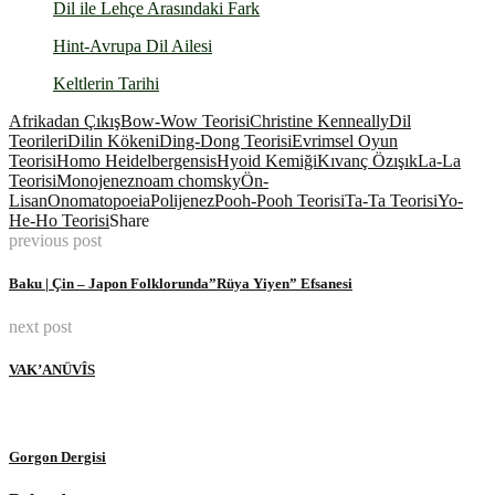
Dil ile Lehçe Arasındaki Fark
Hint-Avrupa Dil Ailesi
Keltlerin Tarihi
Afrikadan Çıkış
Bow-Wow Teorisi
Christine Kenneally
Dil
Teorileri
Dilin Kökeni
Ding-Dong Teorisi
Evrimsel Oyun
Teorisi
Homo Heidelbergensis
Hyoid Kemiği
Kıvanç Özışık
La-La
Teorisi
Monojenez
noam chomsky
Ön-
Lisan
Onomatopoeia
Polijenez
Pooh-Pooh Teorisi
Ta-Ta Teorisi
Yo-
He-Ho Teorisi
Share
previous post
Baku | Çin – Japon Folklorunda”Rüya Yiyen” Efsanesi
next post
VAK’ANÜVÎS
Gorgon Dergisi