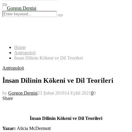
Search
for:
Primary
Menu
Search
Search
for:
Home
Antropoloji
İnsan Dilinin Kökeni ve Dil Teorileri
Antropoloji
İnsan Dilinin Kökeni ve Dil Teorileri
by
Gorgon Dergisi
23 Şubat 2019
14 Eylül 2021
0
0
Share
İnsan Dilinin Kökeni
İnsan Dilinin Kökeni ve Dil Teorileri
Yazar:
Alicia McDermott