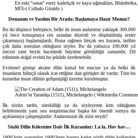
En eski “sanat” eseri: kadehçik ve kaya sığınakları, Bhimbetk
MÖ) ( Collado Giraldo )
Donanım ve Yazılım Bir Arada: Başlamaya Hazır Mısınız?
Bu iki düşünce birleşince, belki de insan atalarımız yaklaşık 300.000
yıl önce konuşmaya (en azından düzenli ve düşünülmüş sesler
çıkarmaya) başlamışlardı. Buna rağmen birçok ses kuramı, tarihin
çok daha sonraları olduğunu söyler. Bu da yalnızca 100.000 yıl
öncesi yani beyin hacminde büyüme görüldüğü zamandır. Dil
edinimin doğal evrimi bu şekilde özetlenebilir.
Evrimsel görüşe aksine dilin kutsal bir mucize ya da belki ilk
insanların bilinçli olarak icat ettiğine dair görüşler de vardır. Tüm bu
kuramlar insan dilinin gelişmişliği üzerine kurulmuştur.
Adem’in Yaratılışı (1511), Michelangelo ( Wikimedia Commons
İlk sözün tarihi, sürekliliği ya da söyleyenin kim olduğunu
belirlemenin yanı sıra araştırmacılar başka bir önemli soruyu da
açıklamaya çalışmışlardır: Atalarımızın ilk sözü neydi?
Sözlü Dilin Kökenine Dair İlk Kuramlar: La la, Hav hav…
1800’lerin sonundan 1900’lerin başına kadar sözlü dilde kullanılan