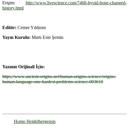
Erişim:
http://www.livescience.com/7468-hyoid-bone-changed-
history.html
Editör:
Cemre Yıldırım
Yayın Kurulu:
Martı Esin Şemin
Yazının Orijinali İçin:
https://www.ancient-origins.net/human-origins-science/origins-
human-language-one-hardest-problems-science-003610
İnsan Dilinin Kökeni İnsan Dilinin Kökeni İnsan Dilinin Kökeni
İnsan Dilinin Kökeni
Homo Heidelbergensis