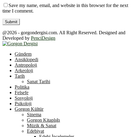
Save my name, email, and website in this browser for the next
time I comment.
@2026 - gorgondergisi.com. All Right Reserved. Designed and
Developed by
PenciDesign
Facebook
Twitter
Youtube
Gündem
Ansiklopedi
Antropoloji
Arkeoloji
Tarih
Sanat Tarihi
Politika
Felsefe
Sosyoloji
Psikoloji
Gorgon Kültür
Sinema
Gorgon Kitaplığı
Müzik & Sanat
Edebiyat
Edebi İncelemeler