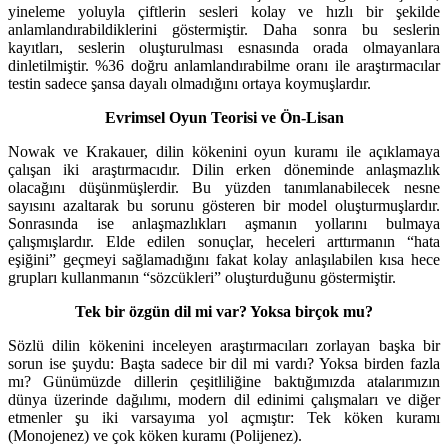
yineleme yoluyla çiftlerin sesleri kolay ve hızlı bir şekilde
anlamlandırabildiklerini göstermiştir. Daha sonra bu seslerin
kayıtları, seslerin oluşturulması esnasında orada olmayanlara
dinletilmiştir. %36 doğru anlamlandırabilme oranı ile araştırmacılar
testin sadece şansa dayalı olmadığını ortaya koymuşlardır.
Evrimsel Oyun Teorisi ve Ön-Lisan
Nowak ve Krakauer, dilin kökenini oyun kuramı ile açıklamaya
çalışan iki araştırmacıdır. Dilin erken döneminde anlaşmazlık
olacağını düşünmüşlerdir. Bu yüzden tanımlanabilecek nesne
sayısını azaltarak bu sorunu gösteren bir model oluşturmuşlardır.
Sonrasında ise anlaşmazlıkları aşmanın yollarını bulmaya
çalışmışlardır. Elde edilen sonuçlar, heceleri arttırmanın “hata
eşiğini” geçmeyi sağlamadığını fakat kolay anlaşılabilen kısa hece
grupları kullanmanın “sözcükleri” oluşturduğunu göstermiştir.
Tek bir özgün dil mi var? Yoksa birçok mu?
Sözlü dilin kökenini inceleyen araştırmacıları zorlayan başka bir
sorun ise şuydu: Başta sadece bir dil mi vardı? Yoksa birden fazla
mı? Günümüzde dillerin çeşitliliğine baktığımızda atalarımızın
dünya üzerinde dağılımı, modern dil edinimi çalışmaları ve diğer
etmenler şu iki varsayıma yol açmıştır: Tek köken kuramı
(Monojenez) ve çok köken kuramı (Polijenez).