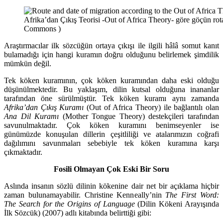
Afrika’dan Çıkış Teorisi -Out of Africa Theory- göre göçün rota
Commons )
Araştırmacılar ilk sözcüğün ortaya çıkışı ile ilgili hâlâ somut kanıt
bulamadığı için hangi kuramın doğru olduğunu belirlemek şimdilik
mümkün değil.
Tek köken kuramının, çok köken kuramından daha eski olduğu
düşünülmektedir. Bu yaklaşım, dilin kutsal olduğuna inananlar
tarafından öne sürülmüştür. Tek köken kuramı aynı zamanda
Afrika’dan Çıkış Kuramı
(Out of Africa Theory) ile bağlantılı olan
Ana Dil Kuramı
(Mother Tongue Theory) destekçileri tarafından
savunulmaktadır. Çok köken kuramını benimseyenler ise
günümüzde konuşulan dillerin çeşitliliği ve atalarımızın coğrafi
dağılımını savunmaları sebebiyle tek köken kuramına karşı
çıkmaktadır.
Fosili Olmayan Çok Eski Bir Soru
Aslında insanın sözlü dilinin kökenine dair net bir açıklama hiçbir
zaman bulunamayabilir. Christine Kenneally’nin
The First Word:
The Search for the Origins of Language
(Dilin Kökeni Arayışında
İlk Sözcük) (2007) adlı kitabında belirttiği gibi: