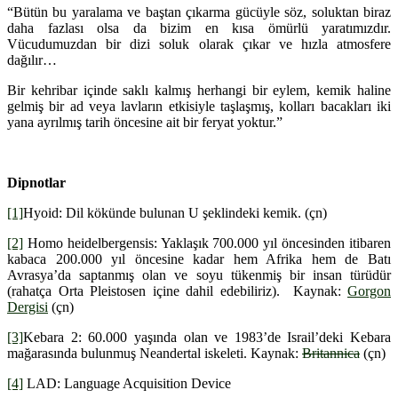
“Bütün bu yaralama ve baştan çıkarma gücüyle söz, soluktan biraz
daha fazlası olsa da bizim en kısa ömürlü yaratımızdır.
Vücudumuzdan bir dizi soluk olarak çıkar ve hızla atmosfere
dağılır…
Bir kehribar içinde saklı kalmış herhangi bir eylem, kemik haline
gelmiş bir ad veya lavların etkisiyle taşlaşmış, kolları bacakları iki
yana ayrılmış tarih öncesine ait bir feryat yoktur.”
Dipnotlar
[1]
Hyoid: Dil kökünde bulunan U şeklindeki kemik. (çn)
[2]
Homo heidelbergensis: Yaklaşık 700.000 yıl öncesinden itibaren
kabaca 200.000 yıl öncesine kadar hem Afrika hem de Batı
Avrasya’da saptanmış olan ve soyu tükenmiş bir insan türüdür
(rahatça Orta Pleistosen içine dahil edebiliriz). Kaynak:
Gorgon
Dergisi
(çn)
[3]
Kebara 2: 60.000 yaşında olan ve 1983’de Israil’deki Kebara
mağarasında bulunmuş Neandertal iskeleti. Kaynak:
Britannica
(çn)
[4]
LAD: Language Acquisition Device