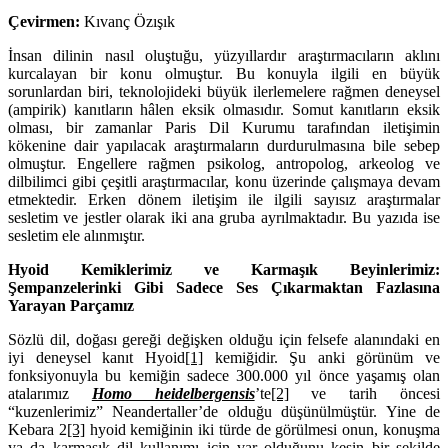
Çevirmen:
Kıvanç Özışık
İnsan dilinin nasıl oluştuğu, yüzyıllardır araştırmacıların aklını
kurcalayan bir konu olmuştur. Bu konuyla ilgili en büyük
sorunlardan biri, teknolojideki büyük ilerlemelere rağmen deneysel
(ampirik) kanıtların hâlen eksik olmasıdır. Somut kanıtların eksik
olması, bir zamanlar Paris Dil Kurumu tarafından iletişimin
kökenine dair yapılacak araştırmaların durdurulmasına bile sebep
olmuştur. Engellere rağmen psikolog, antropolog, arkeolog ve
dilbilimci gibi çeşitli araştırmacılar, konu üzerinde çalışmaya devam
etmektedir. Erken dönem iletişim ile ilgili sayısız araştırmalar
sesletim ve jestler olarak iki ana gruba ayrılmaktadır. Bu yazıda ise
sesletim ele alınmıştır.
Hyoid Kemiklerimiz ve Karmaşık Beyinlerimiz:
Şempanzelerinki Gibi Sadece Ses Çıkarmaktan Fazlasına
Yarayan Parçamız
Sözlü dil, doğası gereği değişken olduğu için felsefe alanındaki en
iyi deneysel kanıt Hyoid
[1]
kemiğidir. Şu anki görünüm ve
fonksiyonuyla bu kemiğin sadece 300.000 yıl önce yaşamış olan
atalarımız
Homo heidelbergensis
’te
[2]
ve tarih öncesi
“kuzenlerimiz” Neandertaller’de olduğu düşünülmüştür. Yine de
Kebara 2
[3]
hyoid kemiğinin iki türde de görülmesi onun, konuşma
ya da karmaşık dil kullanımı için var olduğunu kesin bir şekilde