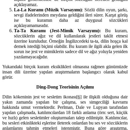
açıklayamaz.
La-La
Kuramı (Müzik Varsayımı)
: Sözlü dilin oyun, şarkı,
sevgi ifadelerinden meydana geldiğini ileri sürer. Karşıt görüş
ise bu kuramın daha az duygusal sözcükleri
açıklayamamasıdır.
Ta-Ta
Kuramı (Jest-Mimik Varsayımı):
Bu kuram,
sözcüklerin ağız ve dil kullanılarak jestleri taklit etmesi
üzerine kuruludur. Örneğin İngilizcedeki ta-ta, dilin hoşça kal
demek istediği biçimi olabilir. Bu kuram ile ilgili akla gelen ilk
sorun ise jest ve mimiklerin sadece dil ve ağız yoluyla yeniden
yazılamayacağıdır.
Yukarıdaki birçok kuram eksiklikleri olmasına rağmen günümüzde
insan dili üzerine yapılan araştırmaların başlangıcı olarak kabul
görür.
Ding-Dong Teorisinin Açılımı
Dilin kökeninin jest ve sesletim ikonası
[6]
ile ilişkili olduğuna dair
yakın zamanda yapılan bir çalışma, ses simgeciliği kavramı
hakkında umut vermektedir. Perlman, Dale ve Lupyan tarafından
yapılan çalışmada, katılımcılardan 18 farklı anlama (örn: sert, küçük
ve hızlı) gelen sesletimler oluşturmaları talep edilmiştir. Katılımcılar,
bu sesleri etkinlikteki eşlerine ileterek onlardan bu ses ve sözcüklerin
anlamlarını tahmin etmeleri istenmiştir. Buna göre araştırma,