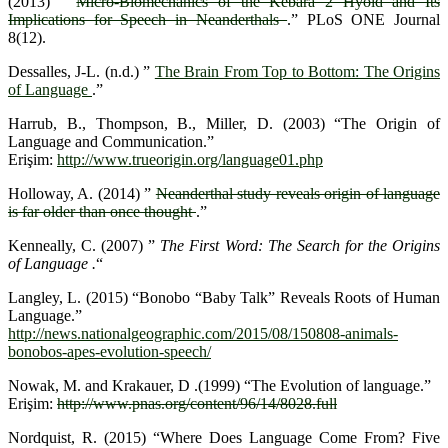
(2013) ”
Micro-Biomechanics of the Kebara 2 Hyoid and Its
Implications for Speech in Neanderthals
.” PLoS ONE Journal
8(12).
Dessalles, J-L. (n.d.) ”
The Brain From Top to Bottom: The Origins
of Language
.”
Harrub, B., Thompson, B., Miller, D. (2003) “The Origin of
Language and Communication.”
Erişim:
http://www.trueorigin.org/language01.php
Holloway, A. (2014) ”
Neanderthal study reveals origin of language
is far older than once thought
.”
Kenneally, C. (2007) ”
The First Word: The Search for the Origins
of Language .
“
Langley, L. (2015) “Bonobo “Baby Talk” Reveals Roots of Human
Language.”
http://news.nationalgeographic.com/2015/08/150808-animals-
bonobos-apes-evolution-speech/
Nowak, M. and Krakauer, D .(1999) “The Evolution of language.”
Erişim:
http://www.pnas.org/content/96/14/8028.full
Nordquist, R. (2015) “Where Does Language Come From? Five