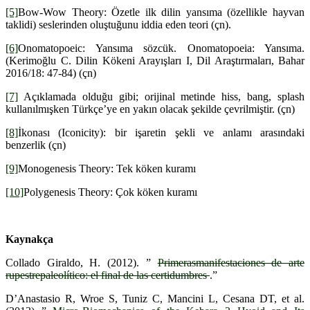
[5]
Bow-Wow Theory: Özetle ilk dilin yansıma (özellikle hayvan
taklidi) seslerinden oluştuğunu iddia eden teori (çn).
[6]
Onomatopoeic: Yansıma sözcük. Onomatopoeia: Yansıma.
(Kerimoğlu C. Dilin Kökeni Arayışları I, Dil Araştırmaları, Bahar
2016/18: 47-84) (çn)
[7]
Açıklamada olduğu gibi; orijinal metinde hiss, bang, splash
kullanılmışken Türkçe’ye en yakın olacak şekilde çevrilmiştir. (çn)
[8]
İkonası (Iconicity): bir işaretin şekli ve anlamı arasındaki
benzerlik (çn)
[9]
Monogenesis Theory: Tek köken kuramı
[10]
Polygenesis Theory: Çok köken kuramı
Kaynakça
Collado Giraldo, H. (2012). ”
Primerasmanifestaciones de arte
rupestrepaleolítico: el final de las certidumbres
.”
D’Anastasio R, Wroe S, Tuniz C, Mancini L, Cesana DT, et al.