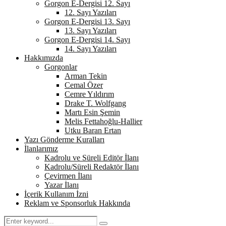
Gorgon E-Dergisi 12. Sayı
12. Sayı Yazıları
Gorgon E-Dergisi 13. Sayı
13. Sayı Yazıları
Gorgon E-Dergisi 14. Sayı
14. Sayı Yazıları
Hakkımızda
Gorgonlar
Arman Tekin
Cemal Özer
Cemre Yıldırım
Drake T. Wolfgang
Martı Esin Şemin
Melis Fettahoğlu-Hallier
Utku Baran Ertan
Yazı Gönderme Kuralları
İlanlarımız
Kadrolu ve Süreli Editör İlanı
Kadrolu/Süreli Redaktör İlanı
Çevirmen İlanı
Yazar İlanı
İçerik Kullanım İzni
Reklam ve Sponsorluk Hakkında
Search