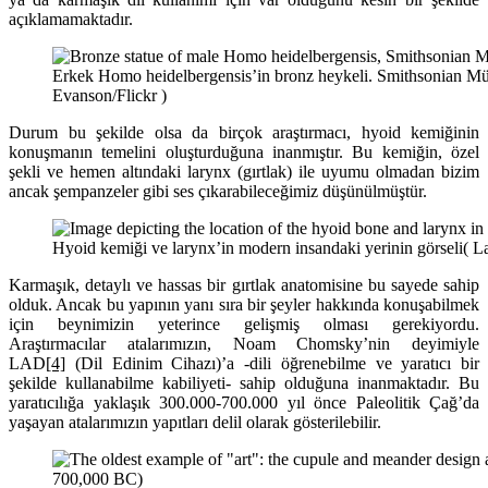
açıklamamaktadır.
Erkek Homo heidelbergensis’in bronz heykeli. Smithsonian Mü
Evanson/Flickr )
Durum bu şekilde olsa da birçok araştırmacı, hyoid kemiğinin
konuşmanın temelini oluşturduğuna inanmıştır. Bu kemiğin, özel
şekli ve hemen altındaki larynx (gırtlak) ile uyumu olmadan bizim
ancak şempanzeler gibi ses çıkarabileceğimiz düşünülmüştür.
Hyoid kemiği ve larynx’in modern insandaki yerinin görseli( La
Karmaşık, detaylı ve hassas bir gırtlak anatomisine bu sayede sahip
olduk. Ancak bu yapının yanı sıra bir şeyler hakkında konuşabilmek
için beynimizin yeterince gelişmiş olması gerekiyordu.
Araştırmacılar atalarımızın, Noam Chomsky’nin deyimiyle
LAD
[4]
(Dil Edinim Cihazı)’a -dili öğrenebilme ve yaratıcı bir
şekilde kullanabilme kabiliyeti- sahip olduğuna inanmaktadır. Bu
yaratıcılığa yaklaşık 300.000-700.000 yıl önce Paleolitik Çağ’da
yaşayan atalarımızın yapıtları delil olarak gösterilebilir.