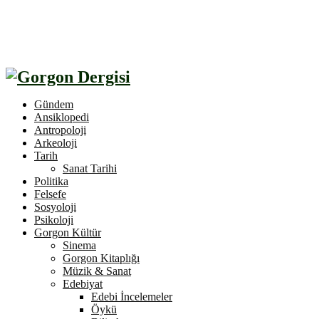
Gündem
Ansiklopedi
Antropoloji
Arkeoloji
Tarih
Sanat Tarihi
Politika
Felsefe
Sosyoloji
Psikoloji
Gorgon Kültür
Sinema
Gorgon Kitaplığı
Müzik & Sanat
Edebiyat
Edebi İncelemeler
Öykü