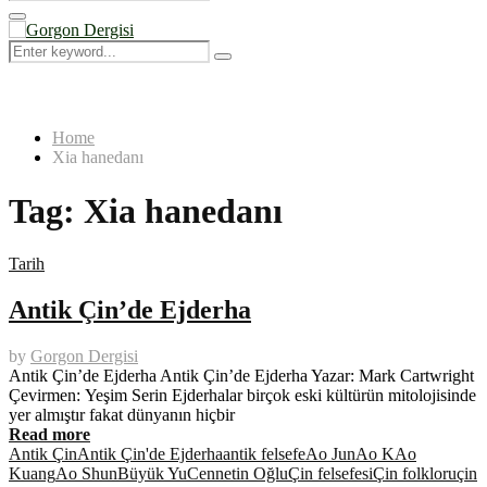
Search
for:
Primary
Menu
Search
Search
for:
Home
Xia hanedanı
Tag:
Xia hanedanı
Tarih
Antik Çin’de Ejderha
by
Gorgon Dergisi
Antik Çin’de Ejderha Antik Çin’de Ejderha Yazar: Mark Cartwright
Çevirmen: Yeşim Serin Ejderhalar birçok eski kültürün mitolojisinde
yer almıştır fakat dünyanın hiçbir
Read more
Antik Çin
Antik Çin'de Ejderha
antik felsefe
Ao Jun
Ao K
Ao
Kuang
Ao Shun
Büyük Yu
Cennetin Oğlu
Çin felsefesi
Çin folkloru
çin