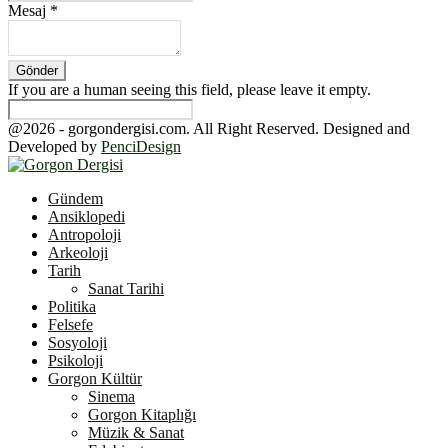
Mesaj
*
If you are a human seeing this field, please leave it empty.
@2026 - gorgondergisi.com. All Right Reserved. Designed and
Developed by
PenciDesign
Facebook
Twitter
Youtube
Gündem
Ansiklopedi
Antropoloji
Arkeoloji
Tarih
Sanat Tarihi
Politika
Felsefe
Sosyoloji
Psikoloji
Gorgon Kültür
Sinema
Gorgon Kitaplığı
Müzik & Sanat