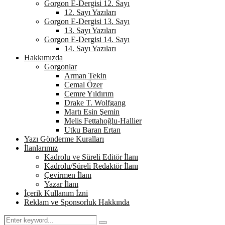
Gorgon E-Dergisi 12. Sayı
12. Sayı Yazıları
Gorgon E-Dergisi 13. Sayı
13. Sayı Yazıları
Gorgon E-Dergisi 14. Sayı
14. Sayı Yazıları
Hakkımızda
Gorgonlar
Arman Tekin
Cemal Özer
Cemre Yıldırım
Drake T. Wolfgang
Martı Esin Şemin
Melis Fettahoğlu-Hallier
Utku Baran Ertan
Yazı Gönderme Kuralları
İlanlarımız
Kadrolu ve Süreli Editör İlanı
Kadrolu/Süreli Redaktör İlanı
Çevirmen İlanı
Yazar İlanı
İçerik Kullanım İzni
Reklam ve Sponsorluk Hakkında
Search