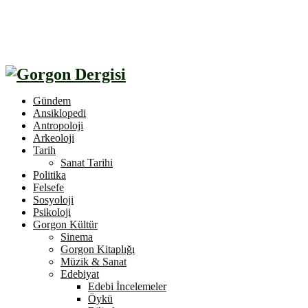
Gündem
Ansiklopedi
Antropoloji
Arkeoloji
Tarih
Sanat Tarihi
Politika
Felsefe
Sosyoloji
Psikoloji
Gorgon Kültür
Sinema
Gorgon Kitaplığı
Müzik & Sanat
Edebiyat
Edebi İncelemeler
Öykü