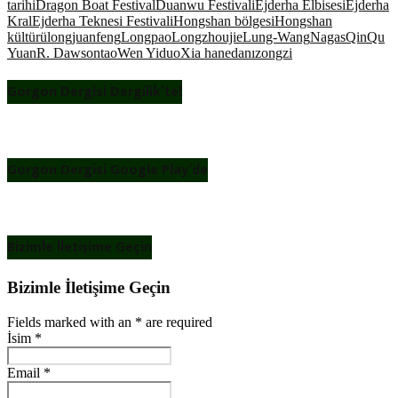
tarihi
Dragon Boat Festival
Duanwu Festivali
Ejderha Elbisesi
Ejderha
Kral
Ejderha Teknesi Festivali
Hongshan bölgesi
Hongshan
kültürü
longjuanfeng
Longpao
Longzhoujie
Lung-Wang
Nagas
Qin
Qu
Yuan
R. Dawson
tao
Wen Yiduo
Xia hanedanı
zongzi
Gorgon Dergisi Dergilik’te!
Gorgon Dergisi Google Play’de
Bizimle İletişime Geçin
Bizimle İletişime Geçin
Fields marked with an
*
are required
İsim
*
Email
*