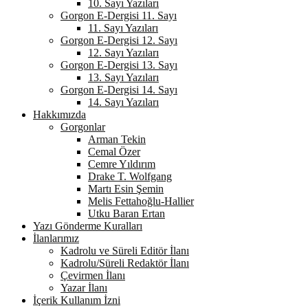
10. Sayı Yazıları
Gorgon E-Dergisi 11. Sayı
11. Sayı Yazıları
Gorgon E-Dergisi 12. Sayı
12. Sayı Yazıları
Gorgon E-Dergisi 13. Sayı
13. Sayı Yazıları
Gorgon E-Dergisi 14. Sayı
14. Sayı Yazıları
Hakkımızda
Gorgonlar
Arman Tekin
Cemal Özer
Cemre Yıldırım
Drake T. Wolfgang
Martı Esin Şemin
Melis Fettahoğlu-Hallier
Utku Baran Ertan
Yazı Gönderme Kuralları
İlanlarımız
Kadrolu ve Süreli Editör İlanı
Kadrolu/Süreli Redaktör İlanı
Çevirmen İlanı
Yazar İlanı
İçerik Kullanım İzni