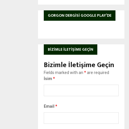
GORGON DERGISI GOOGLE PLAY’DE
BIZIMLE İLETIŞIME GEÇIN
Bizimle İletişime Geçin
Fields marked with an
*
are required
İsim
*
Email
*