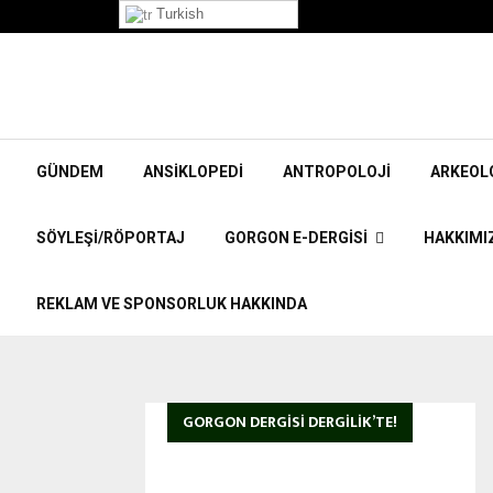
”Korpiklaani” Röportajı
Turkish
GÜNDEM
ANSIKLOPEDI
ANTROPOLOJI
ARKEOL
SÖYLEŞI/RÖPORTAJ
GORGON E-DERGISI
HAKKIMI
REKLAM VE SPONSORLUK HAKKINDA
GORGON DERGISI DERGILIK’TE!