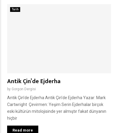
Tarih
Antik Çin’de Ejderha
by
Gorgon Dergisi
Antik Çin’de Ejderha Antik Çin’de Ejderha Yazar: Mark
Cartwright Çevirmen: Yeşim Serin Ejderhalar birçok
eski kültürün mitolojisinde yer almıştır fakat dünyanın
hiçbir
Read more