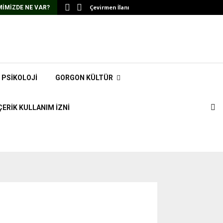
Çevirmen İlanı
IMIZDE NE VAR?
PSIKOLOJI
GORGON KÜLTÜR
ÇERIK KULLANIM İZNI