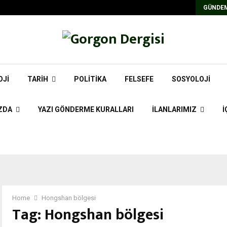
Kadrolu/Süreli Redaktör İlanı
GÜNDEM
OJI
TARIH
POLITIKA
FELSEFE
SOSYOLOJI
ZDA
YAZI GÖNDERME KURALLARI
İLANLARIMIZ
İ
Home
Hongshan bölgesi
Tag:
Hongshan bölgesi