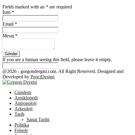
Fields marked with an
*
are required
İsim
*
Email
*
Mesaj
*
If you are a human seeing this field, please leave it empty.
@2026 - gorgondergisi.com. All Right Reserved. Designed and
Developed by
PenciDesign
Facebook
Twitter
Youtube
Gündem
Ansiklopedi
Antropoloji
Arkeoloji
Tarih
Sanat Tarihi
Politika
Felsefe