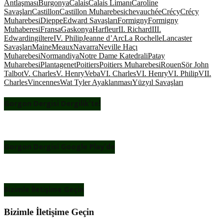
Antlaşması
Burgonya
Calais
Calais Limanı
Caroline
Savaşları
Castillon
Castillon Muharebesi
chevauchée
Crécy
Crécy
Muharebesi
Dieppe
Edward Savaşları
Formigny
Formigny
Muhaberesi
Fransa
Gaskonya
Harfleur
II. Richard
III.
Edward
ingiltere
IV. Philip
Jeanne d’Arc
La Rochelle
Lancaster
Savaşları
Maine
Meaux
Navarra
Neville Haçı
Muharebesi
Normandiya
Notre Dame Katedrali
Patay
Muharebesi
Plantagenet
Poitiers
Poitiers Muharebesi
Rouen
Sör John
Talbot
V. Charles
V. Henry
Veba
VI. Charles
VI. Henry
VI. Philip
VII.
Charles
Vincennes
Wat Tyler Ayaklanması
Yüzyıl Savaşları
Gorgon Dergisi Dergilik’te!
Gorgon Dergisi Google Play’de
Bizimle İletişime Geçin
Bizimle İletişime Geçin