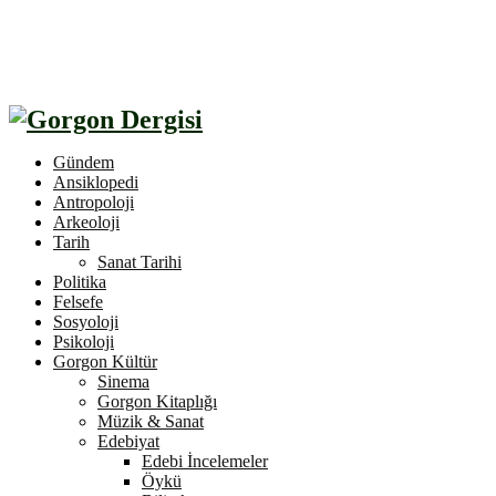
Gündem
Ansiklopedi
Antropoloji
Arkeoloji
Tarih
Sanat Tarihi
Politika
Felsefe
Sosyoloji
Psikoloji
Gorgon Kültür
Sinema
Gorgon Kitaplığı
Müzik & Sanat
Edebiyat
Edebi İncelemeler
Öykü