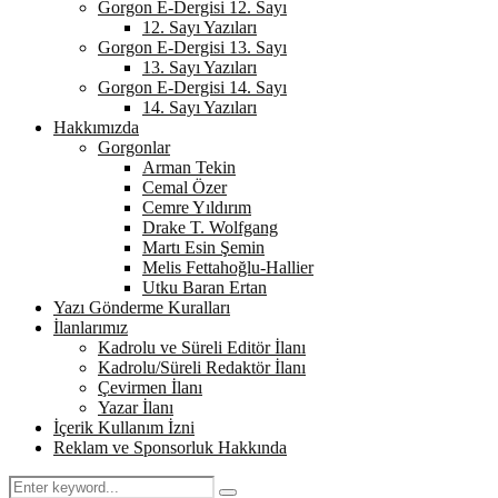
Gorgon E-Dergisi 12. Sayı
12. Sayı Yazıları
Gorgon E-Dergisi 13. Sayı
13. Sayı Yazıları
Gorgon E-Dergisi 14. Sayı
14. Sayı Yazıları
Hakkımızda
Gorgonlar
Arman Tekin
Cemal Özer
Cemre Yıldırım
Drake T. Wolfgang
Martı Esin Şemin
Melis Fettahoğlu-Hallier
Utku Baran Ertan
Yazı Gönderme Kuralları
İlanlarımız
Kadrolu ve Süreli Editör İlanı
Kadrolu/Süreli Redaktör İlanı
Çevirmen İlanı
Yazar İlanı
İçerik Kullanım İzni
Reklam ve Sponsorluk Hakkında
Search