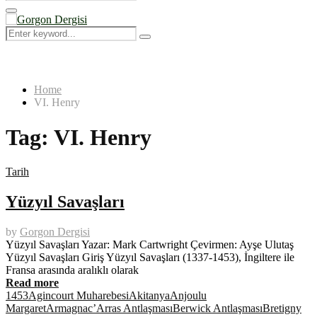
Search
for:
Primary
Menu
Search
Search
for:
Home
VI. Henry
Tag:
VI. Henry
Tarih
Yüzyıl Savaşları
by
Gorgon Dergisi
Yüzyıl Savaşları Yazar: Mark Cartwright Çevirmen: Ayşe Ulutaş
Yüzyıl Savaşları Giriş Yüzyıl Savaşları (1337-1453), İngiltere ile
Fransa arasında aralıklı olarak
Read more
1453
Agincourt Muharebesi
Akitanya
Anjoulu
Margaret
Armagnac’
Arras Antlaşması
Berwick Antlaşması
Bretigny