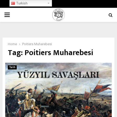
Turkish
PRIMARY
MENU
Home
Poitiers Muharebesi
Tag:
Poitiers Muharebesi
Tarih