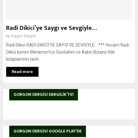
Radi Dikici’ye Saygı ve Sevgiyle…
by
Gorgon Dergisi
Radi Dikici RADİ DİKİCİ’YE SAYGI VE SEVGİYLE… *** Hocam Radi
Dikici benim Metamorfoz Günlükleri ve Aşkın Bizans Hâli
kitaplarımın tarih
Read more
GORGON DERGISI DERGILIK’TE!
GORGON DERGISI GOOGLE PLAY’DE