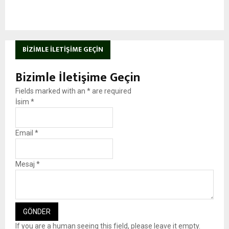
BIZIMLE İLETIŞIME GEÇIN
Bizimle İletişime Geçin
Fields marked with an
*
are required
İsim
*
Email
*
Mesaj
*
If you are a human seeing this field, please leave it empty.