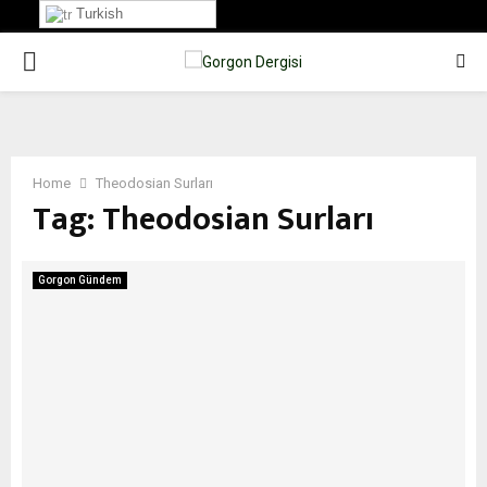
Turkish
PRIMARY
MENU
Home
Theodosian Surları
Tag:
Theodosian Surları
Gorgon Gündem