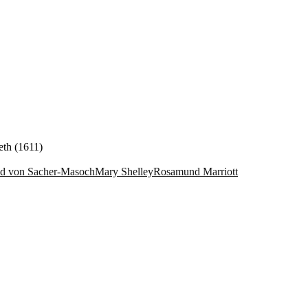
th (1611)
d von Sacher-Masoch
Mary Shelley
Rosamund Marriott