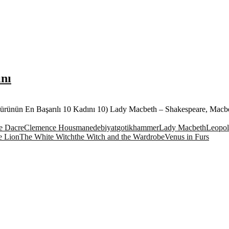
nı
rünün En Başarılı 10 Kadını 10) Lady Macbeth – Shakespeare, Macbe
te Dacre
Clemence Housman
edebiyat
gotik
hammer
Lady Macbeth
Leopol
e Lion
The White Witch
the Witch and the Wardrobe
Venus in Furs