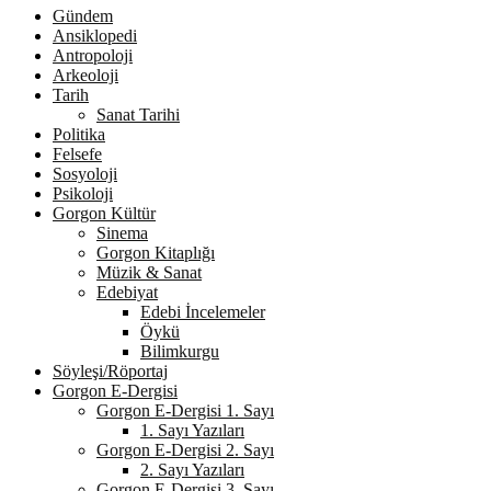
Gündem
Ansiklopedi
Antropoloji
Arkeoloji
Tarih
Sanat Tarihi
Politika
Felsefe
Sosyoloji
Psikoloji
Gorgon Kültür
Sinema
Gorgon Kitaplığı
Müzik & Sanat
Edebiyat
Edebi İncelemeler
Öykü
Bilimkurgu
Söyleşi/Röportaj
Gorgon E-Dergisi
Gorgon E-Dergisi 1. Sayı
1. Sayı Yazıları
Gorgon E-Dergisi 2. Sayı
2. Sayı Yazıları
Gorgon E-Dergisi 3. Sayı