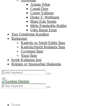
Gorgonlar
Arman Tekin
Cemal Özer
Cemre Yıldırım
Drake T. Wolfgang
Martı Esin Şemin
Melis Fettahoğlu-Hallier
Utku Baran Ertan
Yazı Gönderme Kuralları
İlanlarımız
Kadrolu ve Süreli Editör İlanı
Kadrolu/Süreli Redaktör İlanı
Çevirmen İlanı
Yazar İlanı
İçerik Kullanım İzni
Reklam ve Sponsorluk Hakkında
Search
Search
for:
Primary
Menu
Search
Search
for:
Home