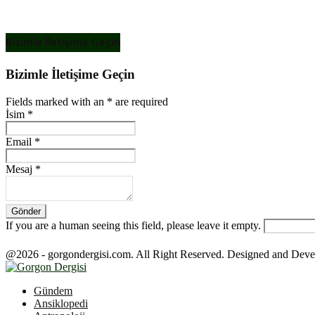
Bizimle İletişime Geçin
Bizimle İletişime Geçin
Fields marked with an
*
are required
İsim
*
Email
*
Mesaj
*
If you are a human seeing this field, please leave it empty.
@2026 - gorgondergisi.com. All Right Reserved. Designed and Dev
Facebook
Twitter
Youtube
Gündem
Ansiklopedi