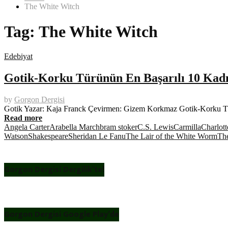
The White Witch
Tag:
The White Witch
Edebiyat
Gotik-Korku Türünün En Başarılı 10 Kadı
by
Gorgon Dergisi
Gotik Yazar: Kaja Franck Çevirmen: Gizem Korkmaz Gotik-Korku Tü
Read more
Angela Carter
Arabella March
bram stoker
C.S. Lewis
Carmilla
Charlot
Watson
Shakespeare
Sheridan Le Fanu
The Lair of the White Worm
Th
Gorgon Dergisi Dergilik’te!
Gorgon Dergisi Google Play’de