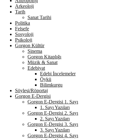
Antropoloji
Arkeoloji
Tarih
Sanat Tarihi
Politika
Felsefe
Sosyoloji
Psikoloji
Gorgon Kültür
Sinema
Gorgon Kitaplığı
Müzik & Sanat
Edebiyat
Edebi İncelemeler
Öykü
Bilimkurgu
Söyleşi/Röportaj
Gorgon E-Dergisi
Gorgon E-Dergisi 1. Sayı
1. Sayı Yazıları
Gorgon E-Dergisi 2. Sayı
2. Sayı Yazıları
Gorgon E-Dergisi 3. Sayı
3. Sayı Yazıları
Gorgon E-Dergisi 4. Sayı