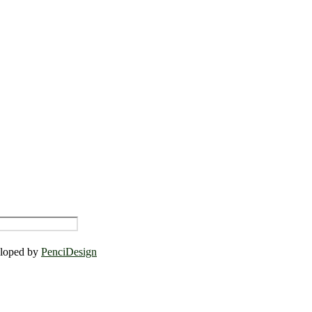
eloped by
PenciDesign