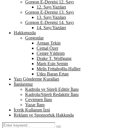
Gorgon E-Dergisi 12. Sayı
12. Sayı Yazıları
Gorgon E-Dergisi 13. Sayı
13. Sayı Yazıları
Gorgon E-Dergisi 14. Sayı
14. Sayı Yazıları
Hakkımızda
Gorgonlar
Arman Tekin
Cemal Özer
Cemre Yıldırım
Drake T. Wolfgang
Martı Esin Şemin
Melis Fettahoğlu-Hallier
Utku Baran Ertan
Yazı Gönderme Kuralları
İlanlarımız
Kadrolu ve Süreli Editör İlanı
Kadrolu/Süreli Redaktör İlanı
Çevirmen İlanı
Yazar İlanı
İçerik Kullanım İzni
Reklam ve Sponsorluk Hakkında
Search