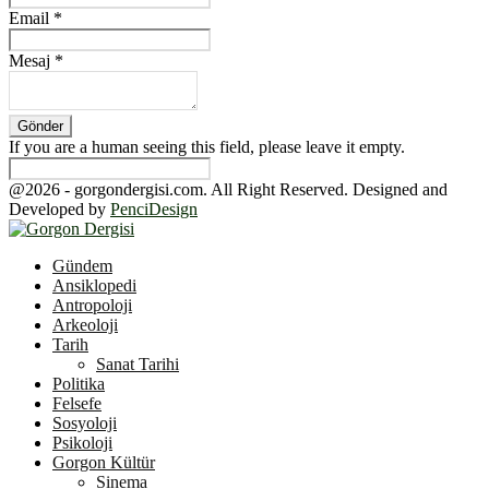
Email
*
Mesaj
*
If you are a human seeing this field, please leave it empty.
@2026 - gorgondergisi.com. All Right Reserved. Designed and
Developed by
PenciDesign
Facebook
Twitter
Youtube
Gündem
Ansiklopedi
Antropoloji
Arkeoloji
Tarih
Sanat Tarihi
Politika
Felsefe
Sosyoloji
Psikoloji
Gorgon Kültür
Sinema