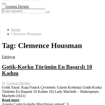
Search
for:
Primary
Menu
Search
Search
for:
Home
Clemence Housman
Tag:
Clemence Housman
Edebiyat
Gotik-Korku Türünün En Başarılı 10
Kadını
by
Gorgon Dergisi
Gotik Yazar: Kaja Franck Çevirmen: Gizem Korkmaz Gotik-Korku
Türünün En Başarılı 10 Kadını 10) Lady Macbeth – Shakespeare,
Macbeth (1611)
Read more
Angela Carter
Arabella March
bram stoker
C.S.