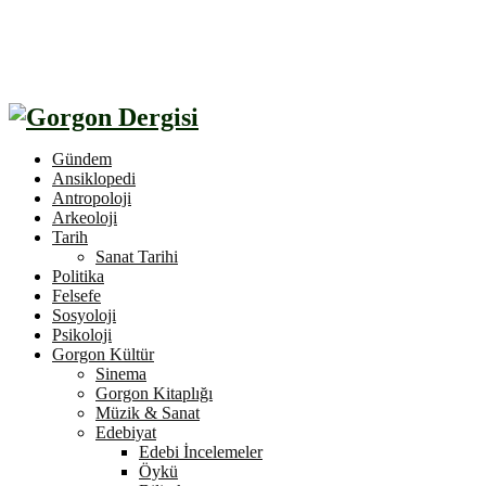
Gündem
Ansiklopedi
Antropoloji
Arkeoloji
Tarih
Sanat Tarihi
Politika
Felsefe
Sosyoloji
Psikoloji
Gorgon Kültür
Sinema
Gorgon Kitaplığı
Müzik & Sanat
Edebiyat
Edebi İncelemeler
Öykü