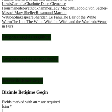
Lewis
Carmilla
Charlotte Dacre
Clemence
Housman
edebiyat
gotik
hammer
Lady Macbeth
Leopold von Sacher-
Masoch
Mary Shelley
Rosamund Marriott
Watson
Shakespeare
Sheridan Le Fanu
The Lair of the White
Worm
The Lion
The White Witch
the Witch and the Wardrobe
Venus
in Furs
Gorgon Dergisi Dergilik’te!
Gorgon Dergisi Google Play’de
Bizimle İletişime Geçin
Bizimle İletişime Geçin
Fields marked with an
*
are required
İsim
*