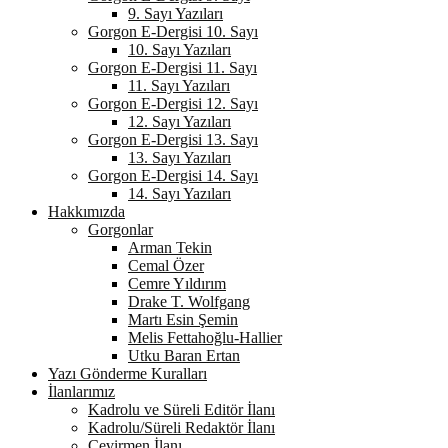
9. Sayı Yazıları
Gorgon E-Dergisi 10. Sayı
10. Sayı Yazıları
Gorgon E-Dergisi 11. Sayı
11. Sayı Yazıları
Gorgon E-Dergisi 12. Sayı
12. Sayı Yazıları
Gorgon E-Dergisi 13. Sayı
13. Sayı Yazıları
Gorgon E-Dergisi 14. Sayı
14. Sayı Yazıları
Hakkımızda
Gorgonlar
Arman Tekin
Cemal Özer
Cemre Yıldırım
Drake T. Wolfgang
Martı Esin Şemin
Melis Fettahoğlu-Hallier
Utku Baran Ertan
Yazı Gönderme Kuralları
İlanlarımız
Kadrolu ve Süreli Editör İlanı
Kadrolu/Süreli Redaktör İlanı
Çevirmen İlanı