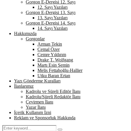
Gorgon E-Dergisi 12. Sayı
12. Sayı Yazıları
Gorgon E-Dergisi 13. Sayı
13. Sayı Yazıları
Gorgon E-Dergisi 14. Sayı
14. Sayı Yazıları
Hakkımızda
Gorgonlar
Arman Tekin
Cemal Özer
Cemre Yıldırım
Drake T. Wolfgang
Martı Esin Şemin
Melis Fettahoğlu-Hallier
Utku Baran Ertan
Yazı Gönderme Kuralları
İlanlarımız
Kadrolu ve Süreli Editör İlanı
Kadrolu/Süreli Redaktör İlanı
Çevirmen İlanı
Yazar İlanı
İçerik Kullanım İzni
Reklam ve Sponsorluk Hakkında
Search