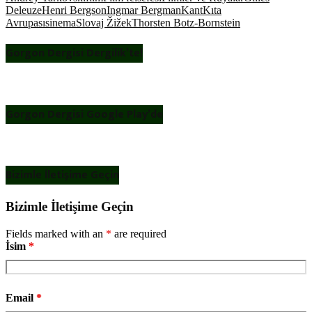
Deleuze
Henri Bergson
Ingmar Bergman
Kant
Kıta
Avrupası
sinema
Slovaj Žižek
Thorsten Botz-Bornstein
Gorgon Dergisi Dergilik’te!
Gorgon Dergisi Google Play’de
Bizimle İletişime Geçin
Bizimle İletişime Geçin
Fields marked with an
*
are required
İsim
*
Email
*