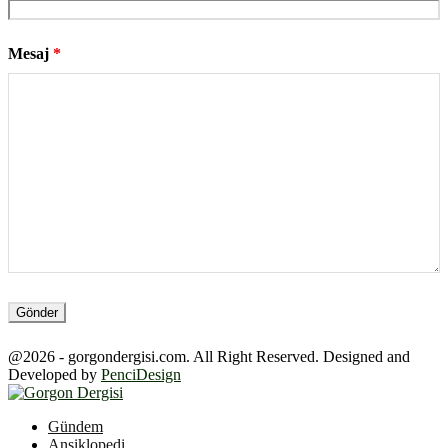
Mesaj
*
@2026 - gorgondergisi.com. All Right Reserved. Designed and
Developed by
PenciDesign
Facebook
Twitter
Youtube
Gündem
Ansiklopedi