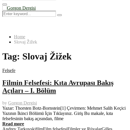
Search
for:
Primary
Menu
Search
Search
for:
Home
Slovaj Žižek
Tag:
Slovaj Žižek
Felsefe
Filmin Felsefesi: Kıta Avrupası Bakış
Açıları – I. Bölüm
by
Gorgon Dergisi
Yazar: Thorsten Botz-Bornstein[1] Çevirmen: Mehmet Salih Keçici
Yazının İkinci Bölümü İçin Tıklayınız. Giriş Bu makale, kıta
felsefesinin bakış açısından, filme
Read more
Andrey Tarkovski
film
Film felsefesi
Filmler ve Rüyalar
Gilles