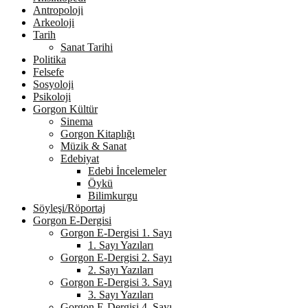
Antropoloji
Arkeoloji
Tarih
Sanat Tarihi
Politika
Felsefe
Sosyoloji
Psikoloji
Gorgon Kültür
Sinema
Gorgon Kitaplığı
Müzik & Sanat
Edebiyat
Edebi İncelemeler
Öykü
Bilimkurgu
Söyleşi/Röportaj
Gorgon E-Dergisi
Gorgon E-Dergisi 1. Sayı
1. Sayı Yazıları
Gorgon E-Dergisi 2. Sayı
2. Sayı Yazıları
Gorgon E-Dergisi 3. Sayı
3. Sayı Yazıları
Gorgon E-Dergisi 4. Sayı