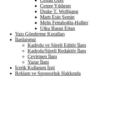
Cemal Özer
Cemre Yıldırım
Drake T. Wolfgang
Martı Esin Şemin
Melis Fettahoğlu-Hallier
Utku Baran Ertan
Yazı Gönderme Kuralları
İlanlarımız
Kadrolu ve Süreli Editör İlanı
Kadrolu/Süreli Redaktör İlanı
Çevirmen İlanı
Yazar İlanı
İçerik Kullanım İzni
Reklam ve Sponsorluk Hakkında