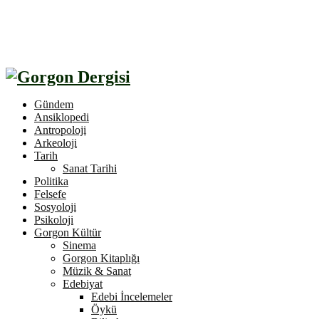
Gündem
Ansiklopedi
Antropoloji
Arkeoloji
Tarih
Sanat Tarihi
Politika
Felsefe
Sosyoloji
Psikoloji
Gorgon Kültür
Sinema
Gorgon Kitaplığı
Müzik & Sanat
Edebiyat
Edebi İncelemeler
Öykü