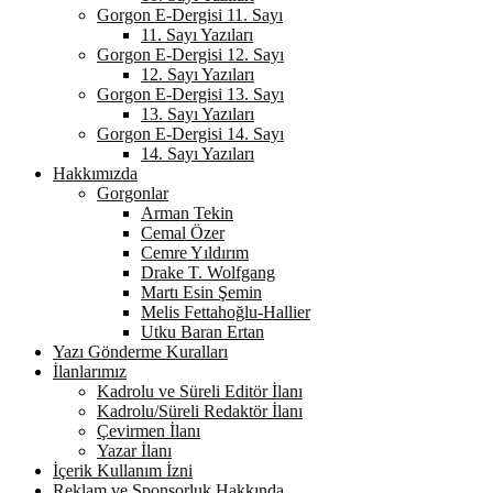
Gorgon E-Dergisi 11. Sayı
11. Sayı Yazıları
Gorgon E-Dergisi 12. Sayı
12. Sayı Yazıları
Gorgon E-Dergisi 13. Sayı
13. Sayı Yazıları
Gorgon E-Dergisi 14. Sayı
14. Sayı Yazıları
Hakkımızda
Gorgonlar
Arman Tekin
Cemal Özer
Cemre Yıldırım
Drake T. Wolfgang
Martı Esin Şemin
Melis Fettahoğlu-Hallier
Utku Baran Ertan
Yazı Gönderme Kuralları
İlanlarımız
Kadrolu ve Süreli Editör İlanı
Kadrolu/Süreli Redaktör İlanı
Çevirmen İlanı
Yazar İlanı
İçerik Kullanım İzni
Reklam ve Sponsorluk Hakkında