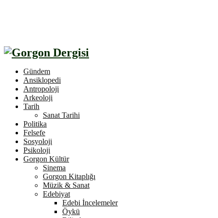
Gündem
Ansiklopedi
Antropoloji
Arkeoloji
Tarih
Sanat Tarihi
Politika
Felsefe
Sosyoloji
Psikoloji
Gorgon Kültür
Sinema
Gorgon Kitaplığı
Müzik & Sanat
Edebiyat
Edebi İncelemeler
Öykü