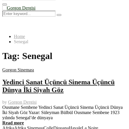
Search
for:
Primary
Menu
Search
Search
for:
Home
Senegal
Tag:
Senegal
Gorgon Sineması
Yedinci Sanat Üçüncü Sinema Üçüncü
Dünya İki Siyah Göz
by
Gorgon Dergisi
Ousmane Sembene Yedinci Sanat Üçüncü Sinema Üçüncü Dünya
İki Siyah Göz Yazar: Süleyman Bülbül Ousmane Sembene 1923
yılında Senegal’de dünyaya
Read more
Afrika
Afrika Sineması
Colle
Diouana
Havale
La Noire