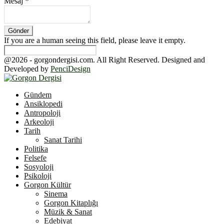
Mesaj
*
If you are a human seeing this field, please leave it empty.
@2026 - gorgondergisi.com. All Right Reserved. Designed and
Developed by
PenciDesign
Facebook
Twitter
Youtube
Gündem
Ansiklopedi
Antropoloji
Arkeoloji
Tarih
Sanat Tarihi
Politika
Felsefe
Sosyoloji
Psikoloji
Gorgon Kültür
Sinema
Gorgon Kitaplığı
Müzik & Sanat
Edebiyat