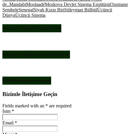
de..
Mandabi
Moolaadé
Moskova Devlet Sinema Enstitüsü
Ousmane
Sembele
Senegal
Siyah Kızın Biri
Süleyman Bülbül
Üçüncü
Dünya
Üçüncü Sinema
Gorgon Dergisi Dergilik’te!
Gorgon Dergisi Google Play’de
Bizimle İletişime Geçin
Bizimle İletişime Geçin
Fields marked with an
*
are required
İsim
*
Email
*