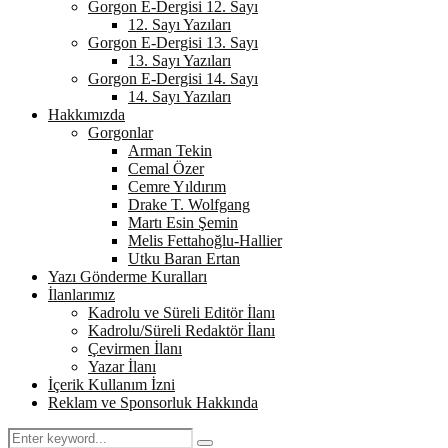
Gorgon E-Dergisi 12. Sayı
12. Sayı Yazıları
Gorgon E-Dergisi 13. Sayı
13. Sayı Yazıları
Gorgon E-Dergisi 14. Sayı
14. Sayı Yazıları
Hakkımızda
Gorgonlar
Arman Tekin
Cemal Özer
Cemre Yıldırım
Drake T. Wolfgang
Martı Esin Şemin
Melis Fettahoğlu-Hallier
Utku Baran Ertan
Yazı Gönderme Kuralları
İlanlarımız
Kadrolu ve Süreli Editör İlanı
Kadrolu/Süreli Redaktör İlanı
Çevirmen İlanı
Yazar İlanı
İçerik Kullanım İzni
Reklam ve Sponsorluk Hakkında
Search