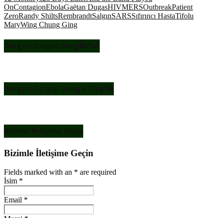
On
Contagion
Ebola
Gaëtan Dugas
HIV
MERS
Outbreak
Patient
Zero
Randy Shilts
Rembrandt
Salgın
SARS
Sıfırıncı Hasta
Tifolu
Mary
Wing Chung Ging
Gorgon Dergisi Dergilik’te!
Gorgon Dergisi Google Play’de
Bizimle İletişime Geçin
Bizimle İletişime Geçin
Fields marked with an
*
are required
İsim
*
Email
*