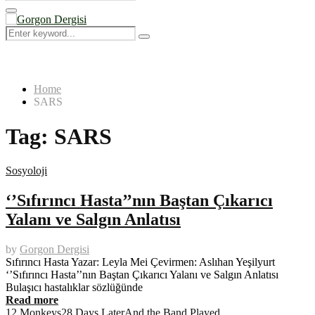
Search
for:
Primary
Menu
Search
Search
for:
Home
SARS
Tag:
SARS
Sosyoloji
‘’Sıfırıncı Hasta’’nın Baştan Çıkarıcı
Yalanı ve Salgın Anlatısı
by
Gorgon Dergisi
Sıfırıncı Hasta Yazar: Leyla Mei Çevirmen: Aslıhan Yeşilyurt
‘’Sıfırıncı Hasta’’nın Baştan Çıkarıcı Yalanı ve Salgın Anlatısı
Bulaşıcı hastalıklar sözlüğünde
Read more
12 Monkeys
28 Days Later
And the Band Played