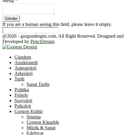
Mesaj
*
If you are a human seeing this field, please leave it empty.
@2026 - gorgondergisi.com. All Right Reserved. Designed and
Developed by
PenciDesign
Facebook
Twitter
Youtube
Gündem
Ansiklopedi
Antropoloji
Arkeoloji
Tarih
Sanat Tarihi
Politika
Felsefe
Sosyoloji
Psikoloji
Gorgon Kültür
Sinema
Gorgon Kitaplığı
Müzik & Sanat
Edebiyat