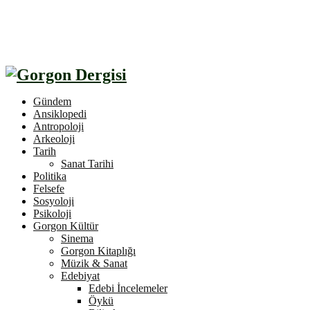
Gündem
Ansiklopedi
Antropoloji
Arkeoloji
Tarih
Sanat Tarihi
Politika
Felsefe
Sosyoloji
Psikoloji
Gorgon Kültür
Sinema
Gorgon Kitaplığı
Müzik & Sanat
Edebiyat
Edebi İncelemeler
Öykü