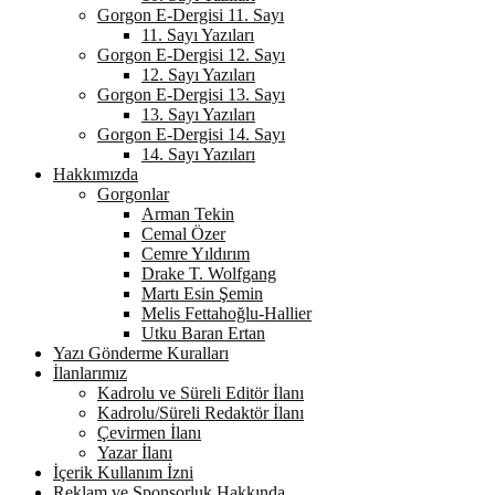
Gorgon E-Dergisi 11. Sayı
11. Sayı Yazıları
Gorgon E-Dergisi 12. Sayı
12. Sayı Yazıları
Gorgon E-Dergisi 13. Sayı
13. Sayı Yazıları
Gorgon E-Dergisi 14. Sayı
14. Sayı Yazıları
Hakkımızda
Gorgonlar
Arman Tekin
Cemal Özer
Cemre Yıldırım
Drake T. Wolfgang
Martı Esin Şemin
Melis Fettahoğlu-Hallier
Utku Baran Ertan
Yazı Gönderme Kuralları
İlanlarımız
Kadrolu ve Süreli Editör İlanı
Kadrolu/Süreli Redaktör İlanı
Çevirmen İlanı
Yazar İlanı
İçerik Kullanım İzni
Reklam ve Sponsorluk Hakkında