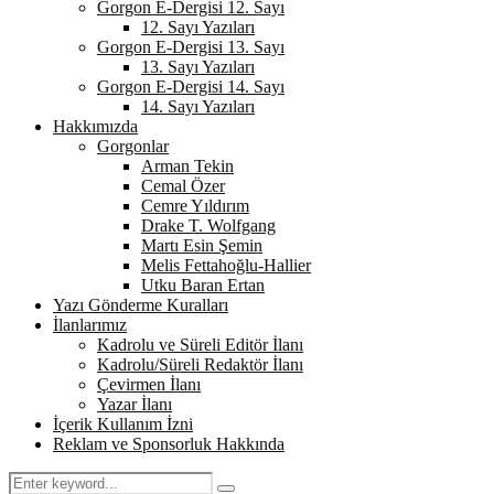
Gorgon E-Dergisi 12. Sayı
12. Sayı Yazıları
Gorgon E-Dergisi 13. Sayı
13. Sayı Yazıları
Gorgon E-Dergisi 14. Sayı
14. Sayı Yazıları
Hakkımızda
Gorgonlar
Arman Tekin
Cemal Özer
Cemre Yıldırım
Drake T. Wolfgang
Martı Esin Şemin
Melis Fettahoğlu-Hallier
Utku Baran Ertan
Yazı Gönderme Kuralları
İlanlarımız
Kadrolu ve Süreli Editör İlanı
Kadrolu/Süreli Redaktör İlanı
Çevirmen İlanı
Yazar İlanı
İçerik Kullanım İzni
Reklam ve Sponsorluk Hakkında
Search