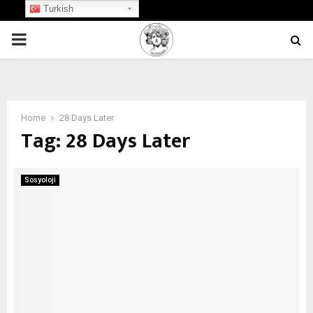
Turkish
PRIMARY
MENU
Home
28 Days Later
Tag:
28 Days Later
Sosyoloji