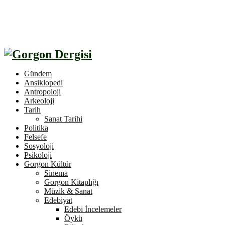
Gündem
Ansiklopedi
Antropoloji
Arkeoloji
Tarih
Sanat Tarihi
Politika
Felsefe
Sosyoloji
Psikoloji
Gorgon Kültür
Sinema
Gorgon Kitaplığı
Müzik & Sanat
Edebiyat
Edebi İncelemeler
Öykü