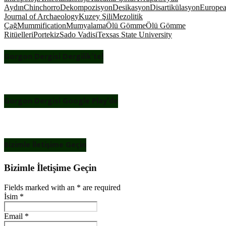
Aydın
Chinchorro
Dekompozisyon
Desikasyon
Disartikülasyon
Europe
Journal of Archaeology
Kuzey Şili
Mezolitik
Çağ
Mummification
Mumyalama
Ölü Gömme
Ölü Gömme
Ritüelleri
Portekiz
Sado Vadisi
Texsas State University
Gorgon Dergisi Dergilik’te!
Gorgon Dergisi Google Play’de
Bizimle İletişime Geçin
Bizimle İletişime Geçin
Fields marked with an
*
are required
İsim
*
Email
*