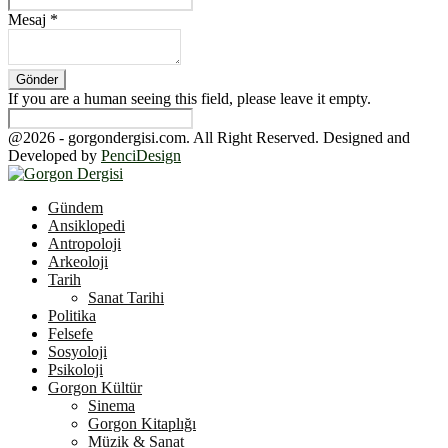
Mesaj
*
If you are a human seeing this field, please leave it empty.
@2026 - gorgondergisi.com. All Right Reserved. Designed and
Developed by
PenciDesign
Facebook
Twitter
Youtube
Gündem
Ansiklopedi
Antropoloji
Arkeoloji
Tarih
Sanat Tarihi
Politika
Felsefe
Sosyoloji
Psikoloji
Gorgon Kültür
Sinema
Gorgon Kitaplığı
Müzik & Sanat