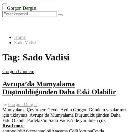
Search
for:
Primary
Menu
Search
Search
for:
Home
Sado Vadisi
Tag:
Sado Vadisi
Gorgon Gündem
Avrupa’da Mumyalama
Düşünüldüğünden Daha Eski Olabilir
by
Gorgon Dergisi
Mumyalama Çevirmen: Ceyda Aydın Gorgon Gündem yazılarımız
için tıklayınız. Avrupa’da Mumyalama Düşünüldüğünden Daha
Eski Olabilir Portekiz’in Sado Vadisi’nde yürütülen çok
Read more
antropoloji
Arkeotanatoloji
Atacama Çölü
Avrupa
Ceyda