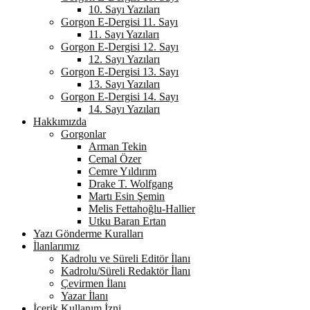
10. Sayı Yazıları
Gorgon E-Dergisi 11. Sayı
11. Sayı Yazıları
Gorgon E-Dergisi 12. Sayı
12. Sayı Yazıları
Gorgon E-Dergisi 13. Sayı
13. Sayı Yazıları
Gorgon E-Dergisi 14. Sayı
14. Sayı Yazıları
Hakkımızda
Gorgonlar
Arman Tekin
Cemal Özer
Cemre Yıldırım
Drake T. Wolfgang
Martı Esin Şemin
Melis Fettahoğlu-Hallier
Utku Baran Ertan
Yazı Gönderme Kuralları
İlanlarımız
Kadrolu ve Süreli Editör İlanı
Kadrolu/Süreli Redaktör İlanı
Çevirmen İlanı
Yazar İlanı
İçerik Kullanım İzni