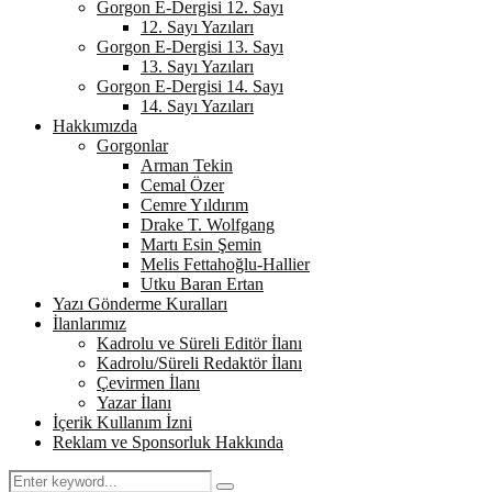
Gorgon E-Dergisi 12. Sayı
12. Sayı Yazıları
Gorgon E-Dergisi 13. Sayı
13. Sayı Yazıları
Gorgon E-Dergisi 14. Sayı
14. Sayı Yazıları
Hakkımızda
Gorgonlar
Arman Tekin
Cemal Özer
Cemre Yıldırım
Drake T. Wolfgang
Martı Esin Şemin
Melis Fettahoğlu-Hallier
Utku Baran Ertan
Yazı Gönderme Kuralları
İlanlarımız
Kadrolu ve Süreli Editör İlanı
Kadrolu/Süreli Redaktör İlanı
Çevirmen İlanı
Yazar İlanı
İçerik Kullanım İzni
Reklam ve Sponsorluk Hakkında
Search