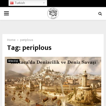
Turkish
PRIMARY
MENU
Home
periplous
Tag:
periplous
Arkeoloji