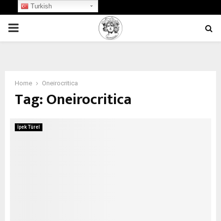
Turkish
PRIMARY
MENU
Home
Oneirocritica
Tag:
Oneirocritica
İpek Türel