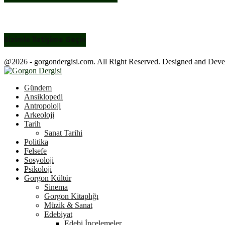
Bizimle İletişime Geçin
@2026 - gorgondergisi.com. All Right Reserved. Designed and Dev
Facebook
Twitter
Youtube
Gündem
Ansiklopedi
Antropoloji
Arkeoloji
Tarih
Sanat Tarihi
Politika
Felsefe
Sosyoloji
Psikoloji
Gorgon Kültür
Sinema
Gorgon Kitaplığı
Müzik & Sanat
Edebiyat
Edebi İncelemeler