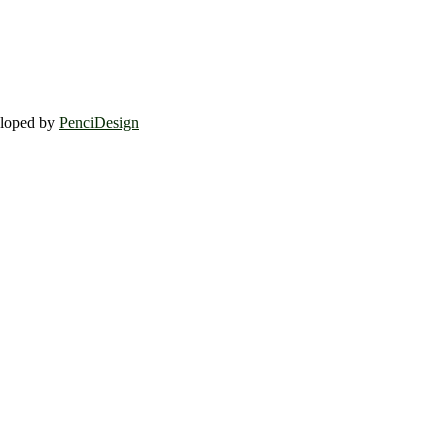
eloped by
PenciDesign