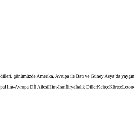
a dilleri, günümüzde Amerika, Avrupa ile Batı ve Güney Asya’da yaygın
upa
Hint-Avrupa Dİl Ailesi
Hint-İran
İlirya
İtalik Diller
Keltçe
Kürtçe
Leton