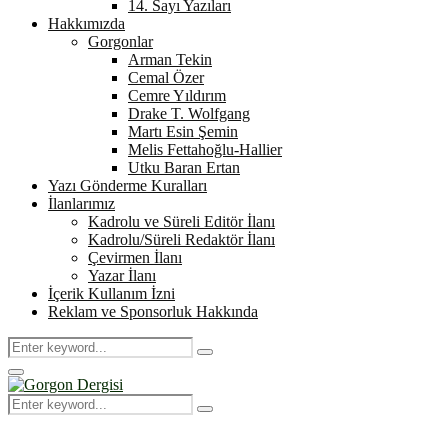
14. Sayı Yazıları
Hakkımızda
Gorgonlar
Arman Tekin
Cemal Özer
Cemre Yıldırım
Drake T. Wolfgang
Martı Esin Şemin
Melis Fettahoğlu-Hallier
Utku Baran Ertan
Yazı Gönderme Kuralları
İlanlarımız
Kadrolu ve Süreli Editör İlanı
Kadrolu/Süreli Redaktör İlanı
Çevirmen İlanı
Yazar İlanı
İçerik Kullanım İzni
Reklam ve Sponsorluk Hakkında
Search
Search
for:
Primary
Menu
Search
Search
for: