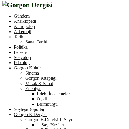
Gündem
Ansiklopedi
Antropoloji
Arkeoloji
Tarih
Sanat Tarihi
Politika
Felsefe
Sosyoloji
Psikoloji
Gorgon Kültür
Sinema
Gorgon Kitaplığı
Müzik & Sanat
Edebiyat
Edebi İncelemeler
Öykü
Bilimkurgu
Söyleşi/Röportaj
Gorgon E-Dergisi
Gorgon E-Dergisi 1. Sayı
1. Sayı Yazıları