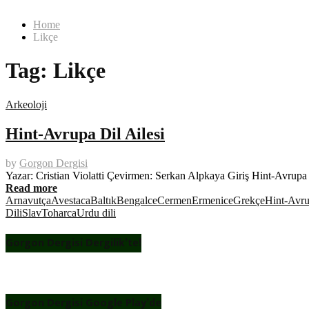
Home
Likçe
Tag:
Likçe
Arkeoloji
Hint-Avrupa Dil Ailesi
by
Gorgon Dergisi
Yazar: Cristian Violatti Çevirmen: Serkan Alpkaya Giriş Hint-Avrup
Read more
Arnavutça
Avestaca
Baltık
Bengalce
Cermen
Ermenice
Grekçe
Hint-Avr
Dili
Slav
Toharca
Urdu dili
Gorgon Dergisi Dergilik’te!
Gorgon Dergisi Google Play’de