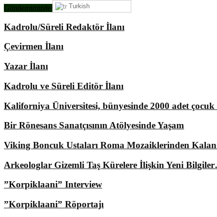
Turkish
Gündemimizde Ne Var?
Kadrolu/Süreli Redaktör İlanı
Çevirmen İlanı
Yazar İlanı
Kadrolu ve Süreli Editör İlanı
Kaliforniya Üniversitesi, bünyesinde 2000 adet çocu
Bir Rönesans Sanatçısının Atölyesinde Yaşam
Viking Boncuk Ustaları Roma Mozaiklerinden Kala
Arkeologlar Gizemli Taş Kürelere İlişkin Yeni Bilgile
”Korpiklaani” Interview
”Korpiklaani” Röportajı