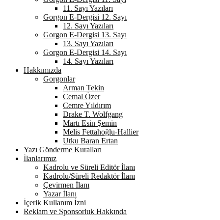
11. Sayı Yazıları
Gorgon E-Dergisi 12. Sayı
12. Sayı Yazıları
Gorgon E-Dergisi 13. Sayı
13. Sayı Yazıları
Gorgon E-Dergisi 14. Sayı
14. Sayı Yazıları
Hakkımızda
Gorgonlar
Arman Tekin
Cemal Özer
Cemre Yıldırım
Drake T. Wolfgang
Martı Esin Şemin
Melis Fettahoğlu-Hallier
Utku Baran Ertan
Yazı Gönderme Kuralları
İlanlarımız
Kadrolu ve Süreli Editör İlanı
Kadrolu/Süreli Redaktör İlanı
Çevirmen İlanı
Yazar İlanı
İçerik Kullanım İzni
Reklam ve Sponsorluk Hakkında