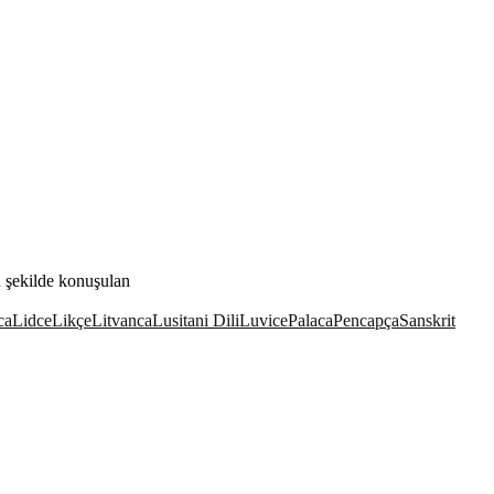
 şekilde konuşulan
ca
Lidce
Likçe
Litvanca
Lusitani Dili
Luvice
Palaca
Pencapça
Sanskrit