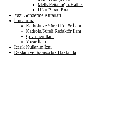
Melis Fettahoğlu-Hallier
Utku Baran Ertan
Yazı Gönderme Kuralları
İlanlarımız
Kadrolu ve Süreli Editör İlanı
Kadrolu/Süreli Redaktör İlanı
Çevirmen İlanı
Yazar İlanı
İçerik Kullanım İzni
Reklam ve Sponsorluk Hakkında