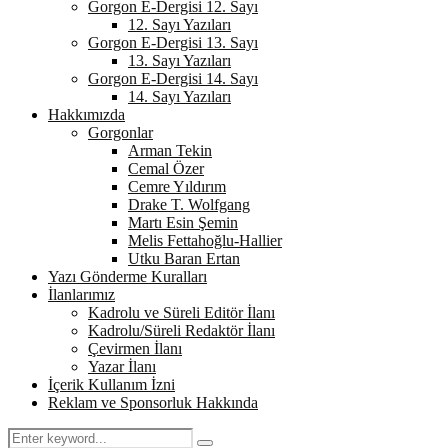
Gorgon E-Dergisi 12. Sayı
12. Sayı Yazıları
Gorgon E-Dergisi 13. Sayı
13. Sayı Yazıları
Gorgon E-Dergisi 14. Sayı
14. Sayı Yazıları
Hakkımızda
Gorgonlar
Arman Tekin
Cemal Özer
Cemre Yıldırım
Drake T. Wolfgang
Martı Esin Şemin
Melis Fettahoğlu-Hallier
Utku Baran Ertan
Yazı Gönderme Kuralları
İlanlarımız
Kadrolu ve Süreli Editör İlanı
Kadrolu/Süreli Redaktör İlanı
Çevirmen İlanı
Yazar İlanı
İçerik Kullanım İzni
Reklam ve Sponsorluk Hakkında
Search