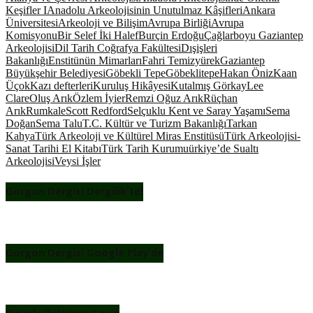
Keşifler I
Anadolu Arkeolojisinin Unutulmaz Kâşifleri
Ankara
Üniversitesi
Arkeoloji ve Bilişim
Avrupa Birliği
Avrupa
Komisyonu
Bir Selef İki Halef
Burçin Erdoğu
Çağlarboyu Gaziantep
Arkeolojisi
Dil Tarih Coğrafya Fakültesi
Dışişleri
Bakanlığı
Enstitünün Mimarları
Fahri Temizyürek
Gaziantep
Büyükşehir Belediyesi
Göbekli Tepe
Göbeklitepe
Hakan Öniz
Kaan
Üçok
Kazı defterleri
Kuruluş Hikâyesi
Kutalmış Görkay
Lee
Clare
Oluş Arık
Özlem İyier
Remzi Oğuz Arık
Rüçhan
Arık
Rumkale
Scott Redford
Selçuklu Kent ve Saray Yaşamı
Sema
Doğan
Sema Talu
T.C. Kültür ve Turizm Bakanlığı
Tarkan
Kahya
Türk Arkeoloji ve Kültürel Miras Enstitüsü
Türk Arkeolojisi-
Sanat Tarihi El Kitabı
Türk Tarih Kurumu
ürkiye’de Sualtı
Arkeolojisi
Veysi İşler
Gorgon Dergisi Dergilik’te!
Gorgon Dergisi Google Play’de