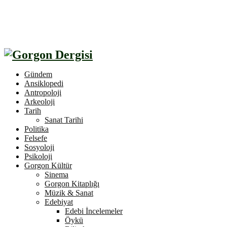
Gündem
Ansiklopedi
Antropoloji
Arkeoloji
Tarih
Sanat Tarihi
Politika
Felsefe
Sosyoloji
Psikoloji
Gorgon Kültür
Sinema
Gorgon Kitaplığı
Müzik & Sanat
Edebiyat
Edebi İncelemeler
Öykü