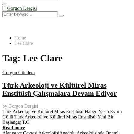
Search
for:
Primary
Menu
Search
Search
for:
Home
Lee Clare
Tag:
Lee Clare
Gorgon Gündem
Türk Arkeoloji ve Kültürel Miras
Enstitüsü Çalışmalara Devam Ediyor
by
Gorgon Dergisi
Türk Arkeoloji ve Kültürel Miras Enstitüsü Haber: Yasin Evrim
Göllü Türk Arkeoloji ve Kültürel Miras Enstitüsü: Yeni Bir
Başlangıç T.C.
Read more
Alanya ve Çevresi Arkeolojisi
Anadolu Arkeolojisinde Önemli