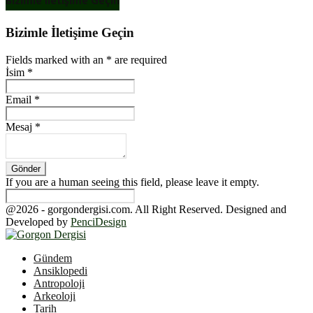
Bizimle İletişime Geçin
Bizimle İletişime Geçin
Fields marked with an
*
are required
İsim
*
Email
*
Mesaj
*
If you are a human seeing this field, please leave it empty.
@2026 - gorgondergisi.com. All Right Reserved. Designed and
Developed by
PenciDesign
Facebook
Twitter
Youtube
Gündem
Ansiklopedi
Antropoloji
Arkeoloji
Tarih