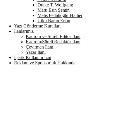
Drake T. Wolfgang
Martı Esin Şemin
Melis Fettahoğlu-Hallier
Utku Baran Ertan
Yazı Gönderme Kuralları
İlanlarımız
Kadrolu ve Süreli Editör İlanı
Kadrolu/Süreli Redaktör İlanı
Çevirmen İlanı
Yazar İlanı
İçerik Kullanım İzni
Reklam ve Sponsorluk Hakkında