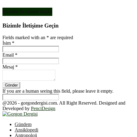
Bizimle İletişime Geçin
Bizimle İletişime Geçin
Fields marked with an
*
are required
İsim
*
Email
*
Mesaj
*
If you are a human seeing this field, please leave it empty.
@2026 - gorgondergisi.com. All Right Reserved. Designed and
Developed by
PenciDesign
Facebook
Twitter
Youtube
Gündem
Ansiklopedi
Antropoloji