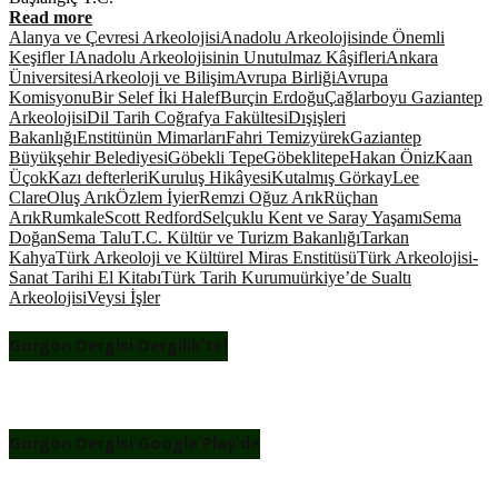
Read more
Alanya ve Çevresi Arkeolojisi
Anadolu Arkeolojisinde Önemli
Keşifler I
Anadolu Arkeolojisinin Unutulmaz Kâşifleri
Ankara
Üniversitesi
Arkeoloji ve Bilişim
Avrupa Birliği
Avrupa
Komisyonu
Bir Selef İki Halef
Burçin Erdoğu
Çağlarboyu Gaziantep
Arkeolojisi
Dil Tarih Coğrafya Fakültesi
Dışişleri
Bakanlığı
Enstitünün Mimarları
Fahri Temizyürek
Gaziantep
Büyükşehir Belediyesi
Göbekli Tepe
Göbeklitepe
Hakan Öniz
Kaan
Üçok
Kazı defterleri
Kuruluş Hikâyesi
Kutalmış Görkay
Lee
Clare
Oluş Arık
Özlem İyier
Remzi Oğuz Arık
Rüçhan
Arık
Rumkale
Scott Redford
Selçuklu Kent ve Saray Yaşamı
Sema
Doğan
Sema Talu
T.C. Kültür ve Turizm Bakanlığı
Tarkan
Kahya
Türk Arkeoloji ve Kültürel Miras Enstitüsü
Türk Arkeolojisi-
Sanat Tarihi El Kitabı
Türk Tarih Kurumu
ürkiye’de Sualtı
Arkeolojisi
Veysi İşler
Gorgon Dergisi Dergilik’te!
Gorgon Dergisi Google Play’de