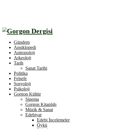
Gündem
Ansiklopedi
Antropoloji
Arkeoloji
Tarih
Sanat Tarihi
Politika
Felsefe
Sosyoloji
Psikoloji
Gorgon Kültür
Sinema
Gorgon Kitaplığı
Müzik & Sanat
Edebiyat
Edebi İncelemeler
Öykü