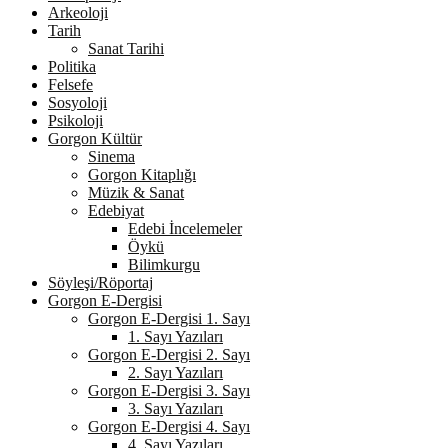
Arkeoloji
Tarih
Sanat Tarihi
Politika
Felsefe
Sosyoloji
Psikoloji
Gorgon Kültür
Sinema
Gorgon Kitaplığı
Müzik & Sanat
Edebiyat
Edebi İncelemeler
Öykü
Bilimkurgu
Söyleşi/Röportaj
Gorgon E-Dergisi
Gorgon E-Dergisi 1. Sayı
1. Sayı Yazıları
Gorgon E-Dergisi 2. Sayı
2. Sayı Yazıları
Gorgon E-Dergisi 3. Sayı
3. Sayı Yazıları
Gorgon E-Dergisi 4. Sayı
4. Sayı Yazıları