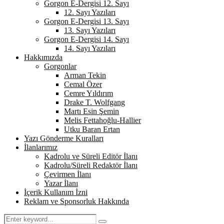
Gorgon E-Dergisi 12. Sayı
12. Sayı Yazıları
Gorgon E-Dergisi 13. Sayı
13. Sayı Yazıları
Gorgon E-Dergisi 14. Sayı
14. Sayı Yazıları
Hakkımızda
Gorgonlar
Arman Tekin
Cemal Özer
Cemre Yıldırım
Drake T. Wolfgang
Martı Esin Şemin
Melis Fettahoğlu-Hallier
Utku Baran Ertan
Yazı Gönderme Kuralları
İlanlarımız
Kadrolu ve Süreli Editör İlanı
Kadrolu/Süreli Redaktör İlanı
Çevirmen İlanı
Yazar İlanı
İçerik Kullanım İzni
Reklam ve Sponsorluk Hakkında
Search