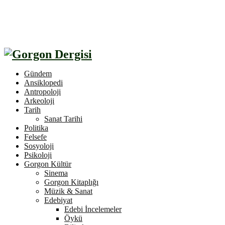
Gündem
Ansiklopedi
Antropoloji
Arkeoloji
Tarih
Sanat Tarihi
Politika
Felsefe
Sosyoloji
Psikoloji
Gorgon Kültür
Sinema
Gorgon Kitaplığı
Müzik & Sanat
Edebiyat
Edebi İncelemeler
Öykü