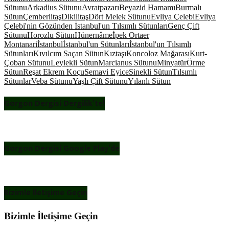
Sütunu
Arkadius Sütunu
Avratpazarı
Beyazid Hamamı
Burmalı
Sütun
Çemberlitaş
Dikilitaş
Dört Melek Sütunu
Evliya Çelebi
Evliya
Çelebi'nin Gözünden İstanbul'un Tılsımlı Sütunları
Genç Çift
Sütunu
Horozlu Sütun
Hünernâme
İpek Ortaer
Montanari
İstanbul
İstanbul'un Sütunları
İstanbul'un Tılsımlı
Sütunları
Kıvılcım Saçan Sütun
Kıztaşı
Koncoloz Mağarası
Kurt-
Çoban Sütunu
Leylekli Sütun
Marcianus Sütunu
Minyatür
Örme
Sütun
Reşat Ekrem Koçu
Semavi Eyice
Sinekli Sütun
Tılsımlı
Sütunlar
Veba Sütunu
Yaşlı Çift Sütunu
Yılanlı Sütun
Gorgon Dergisi Dergilik’te!
Gorgon Dergisi Google Play’de
Bizimle İletişime Geçin
Bizimle İletişime Geçin