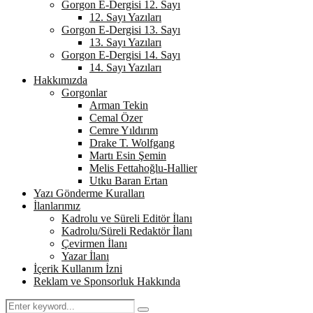
Gorgon E-Dergisi 12. Sayı
12. Sayı Yazıları
Gorgon E-Dergisi 13. Sayı
13. Sayı Yazıları
Gorgon E-Dergisi 14. Sayı
14. Sayı Yazıları
Hakkımızda
Gorgonlar
Arman Tekin
Cemal Özer
Cemre Yıldırım
Drake T. Wolfgang
Martı Esin Şemin
Melis Fettahoğlu-Hallier
Utku Baran Ertan
Yazı Gönderme Kuralları
İlanlarımız
Kadrolu ve Süreli Editör İlanı
Kadrolu/Süreli Redaktör İlanı
Çevirmen İlanı
Yazar İlanı
İçerik Kullanım İzni
Reklam ve Sponsorluk Hakkında
Search