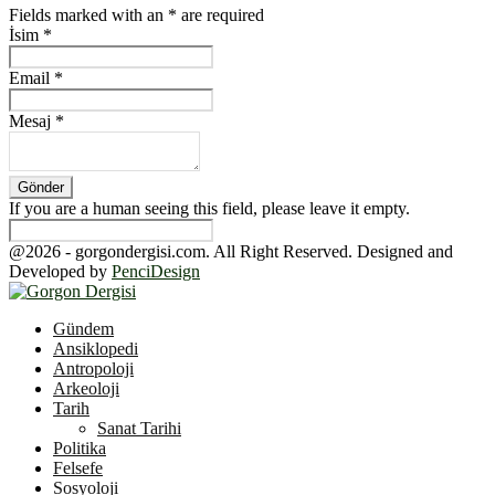
Fields marked with an
*
are required
İsim
*
Email
*
Mesaj
*
If you are a human seeing this field, please leave it empty.
@2026 - gorgondergisi.com. All Right Reserved. Designed and
Developed by
PenciDesign
Facebook
Twitter
Youtube
Gündem
Ansiklopedi
Antropoloji
Arkeoloji
Tarih
Sanat Tarihi
Politika
Felsefe
Sosyoloji