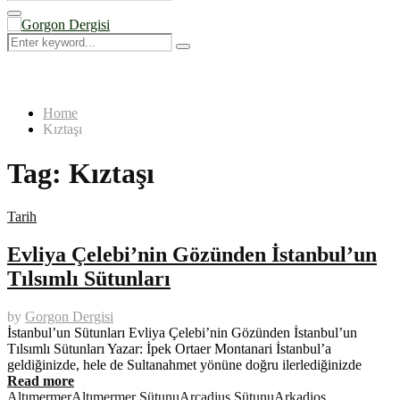
Search
for:
Primary
Menu
Search
Search
for:
Home
Kıztaşı
Tag:
Kıztaşı
Tarih
Evliya Çelebi’nin Gözünden İstanbul’un
Tılsımlı Sütunları
by
Gorgon Dergisi
İstanbul’un Sütunları Evliya Çelebi’nin Gözünden İstanbul’un
Tılsımlı Sütunları Yazar: İpek Ortaer Montanari İstanbul’a
geldiğinizde, hele de Sultanahmet yönüne doğru ilerlediğinizde
Read more
Altımermer
Altımermer Sütunu
Arcadius Sütunu
Arkadios