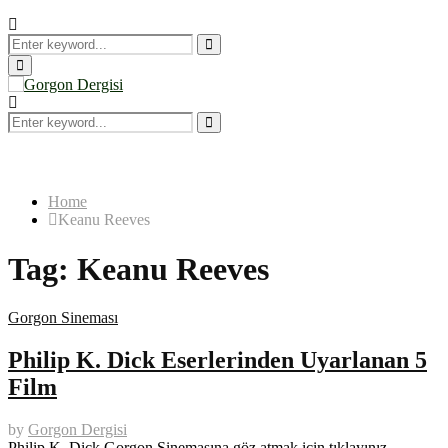
Search
for:
Search
Primary
Menu
Search
for:
Search
Home
Keanu Reeves
Tag:
Keanu Reeves
Gorgon Sineması
Philip K. Dick Eserlerinden Uyarlanan 5
Film
by
Gorgon Dergisi
Philip K. Dick Gorgon Sinemasına göz atmak için tıklayınız.