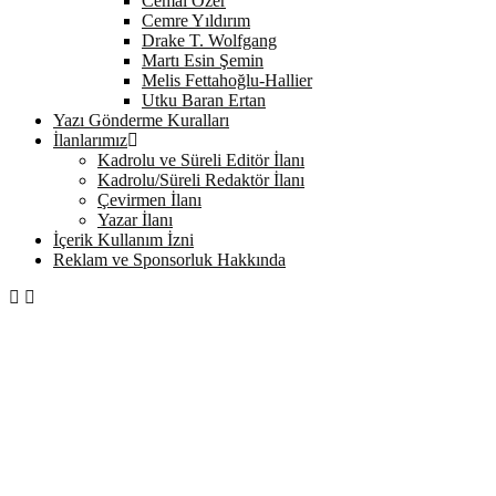
Cemal Özer
Cemre Yıldırım
Drake T. Wolfgang
Martı Esin Şemin
Melis Fettahoğlu-Hallier
Utku Baran Ertan
Yazı Gönderme Kuralları
İlanlarımız
Kadrolu ve Süreli Editör İlanı
Kadrolu/Süreli Redaktör İlanı
Çevirmen İlanı
Yazar İlanı
İçerik Kullanım İzni
Reklam ve Sponsorluk Hakkında