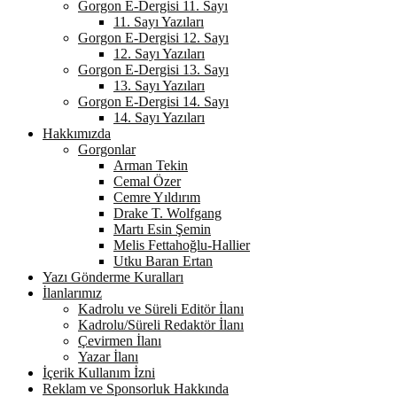
Gorgon E-Dergisi 11. Sayı
11. Sayı Yazıları
Gorgon E-Dergisi 12. Sayı
12. Sayı Yazıları
Gorgon E-Dergisi 13. Sayı
13. Sayı Yazıları
Gorgon E-Dergisi 14. Sayı
14. Sayı Yazıları
Hakkımızda
Gorgonlar
Arman Tekin
Cemal Özer
Cemre Yıldırım
Drake T. Wolfgang
Martı Esin Şemin
Melis Fettahoğlu-Hallier
Utku Baran Ertan
Yazı Gönderme Kuralları
İlanlarımız
Kadrolu ve Süreli Editör İlanı
Kadrolu/Süreli Redaktör İlanı
Çevirmen İlanı
Yazar İlanı
İçerik Kullanım İzni
Reklam ve Sponsorluk Hakkında