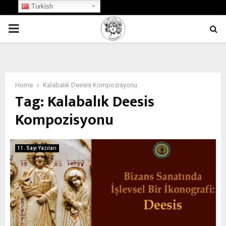
Turkish
PRIMARY
MENU
Home
Kalabalık Deesis Kompozisyonu
Tag:
Kalabalık Deesis
Kompozisyonu
11. Sayı Yazıları