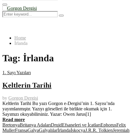
Search
for:
Primary
Menu
Search
Search
for:
Home
İrlanda
Tag:
İrlanda
1. Sayı Yazıları
Keltlerin Tarihi
by
Gorgon Dergisi
Keltlerin Tarihi Bu yazı Gorgon e-Dergisi’nin 1. Sayısı’nda
yayımlanmıştır. Yazıyı görselleri ile birlikte okumak için 1.
Sayımızı okuyabilirsiniz. Yazar: Owen Jarus[1]
Read more
Bretonya
Britanya Adaları
Druid
Efsaneleri ve İcatları
Ephorus
Felix
Muller
Fransa
Galya
Galyalılar
İrlanda
İskoçya
J.R.R. Tolkien
Jeremiah