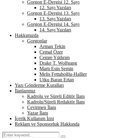
Gorgon E-Dergisi 12. Sayı
12. Sayı Yazıları
Gorgon E-Dergisi 13. Sayı
13. Sayı Yazıları
Gorgon E-Dergisi 14. Sayı
14. Sayı Yazıları
Hakkımızda
Gorgonlar
Arman Tekin
Cemal Özer
Cemre Yıldırım
Drake T. Wolfgang
Martı Esin Şemin
Melis Fettahoğlu-Hallier
Utku Baran Ertan
Yazı Gönderme Kuralları
İlanlarımız
Kadrolu ve Süreli Editör İlanı
Kadrolu/Süreli Redaktör İlanı
Çevirmen İlanı
Yazar İlanı
İçerik Kullanım İzni
Reklam ve Sponsorluk Hakkında
Search