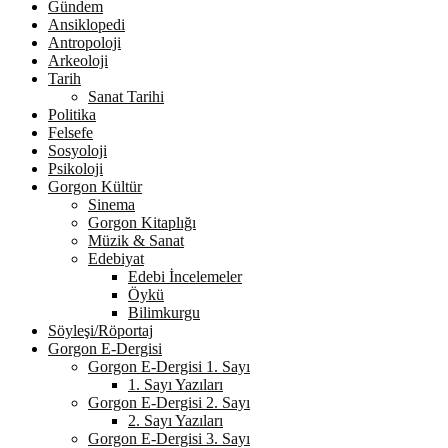
Gündem
Ansiklopedi
Antropoloji
Arkeoloji
Tarih
Sanat Tarihi
Politika
Felsefe
Sosyoloji
Psikoloji
Gorgon Kültür
Sinema
Gorgon Kitaplığı
Müzik & Sanat
Edebiyat
Edebi İncelemeler
Öykü
Bilimkurgu
Söyleşi/Röportaj
Gorgon E-Dergisi
Gorgon E-Dergisi 1. Sayı
1. Sayı Yazıları
Gorgon E-Dergisi 2. Sayı
2. Sayı Yazıları
Gorgon E-Dergisi 3. Sayı