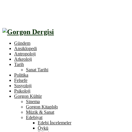
Gündem
Ansiklopedi
Antropoloji
Arkeoloji
Tarih
Sanat Tarihi
Politika
Felsefe
Sosyoloji
Psikoloji
Gorgon Kültür
Sinema
Gorgon Kitaplığı
Müzik & Sanat
Edebiyat
Edebi İncelemeler
Öykü