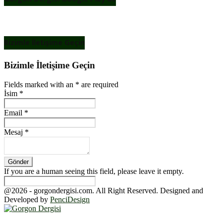
Bizimle İletişime Geçin
Bizimle İletişime Geçin
Fields marked with an
*
are required
İsim
*
Email
*
Mesaj
*
If you are a human seeing this field, please leave it empty.
@2026 - gorgondergisi.com. All Right Reserved. Designed and
Developed by
PenciDesign
Facebook
Twitter
Youtube