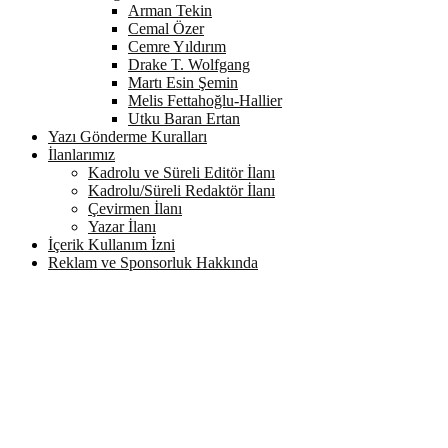
Arman Tekin
Cemal Özer
Cemre Yıldırım
Drake T. Wolfgang
Martı Esin Şemin
Melis Fettahoğlu-Hallier
Utku Baran Ertan
Yazı Gönderme Kuralları
İlanlarımız
Kadrolu ve Süreli Editör İlanı
Kadrolu/Süreli Redaktör İlanı
Çevirmen İlanı
Yazar İlanı
İçerik Kullanım İzni
Reklam ve Sponsorluk Hakkında