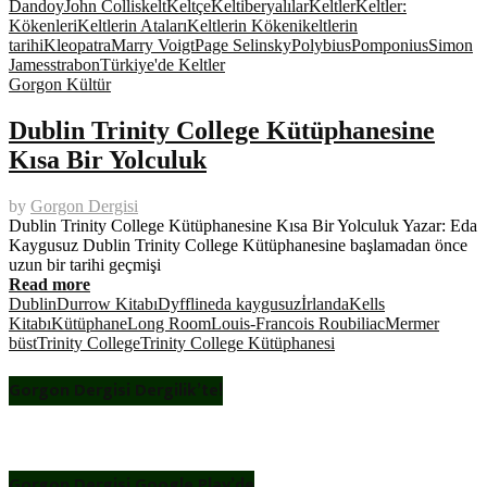
Dandoy
John Collis
kelt
Keltçe
Keltiberyalılar
Keltler
Keltler:
Kökenleri
Keltlerin Ataları
Keltlerin Kökeni
keltlerin
tarihi
Kleopatra
Marry Voigt
Page Selinsky
Polybius
Pomponius
Simon
James
strabon
Türkiye'de Keltler
Gorgon Kültür
Dublin Trinity College Kütüphanesine
Kısa Bir Yolculuk
by
Gorgon Dergisi
Dublin Trinity College Kütüphanesine Kısa Bir Yolculuk Yazar: Eda
Kaygusuz Dublin Trinity College Kütüphanesine başlamadan önce
uzun bir tarihi geçmişi
Read more
Dublin
Durrow Kitabı
Dyfflin
eda kaygusuz
İrlanda
Kells
Kitabı
Kütüphane
Long Room
Louis-Francois Roubiliac
Mermer
büst
Trinity College
Trinity College Kütüphanesi
Gorgon Dergisi Dergilik’te!
Gorgon Dergisi Google Play’de