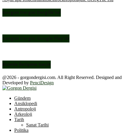
Gorgon Dergisi Dergilik’te!
Gorgon Dergisi Google Play’de
Bizimle İletişime Geçin
@2026 - gorgondergisi.com. All Right Reserved. Designed and
Developed by
PenciDesign
Facebook
Twitter
Youtube
Gündem
Ansiklopedi
Antropoloji
Arkeoloji
Tarih
Sanat Tarihi
Politika