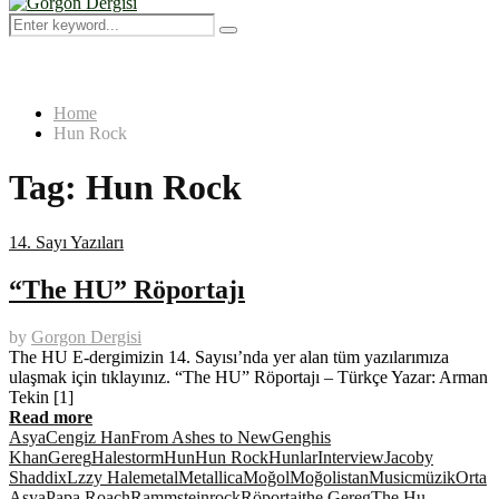
Menu
Search
Search
for:
Home
Hun Rock
Tag:
Hun Rock
14. Sayı Yazıları
“The HU” Röportajı
by
Gorgon Dergisi
The HU E-dergimizin 14. Sayısı’nda yer alan tüm yazılarımıza
ulaşmak için tıklayınız. “The HU” Röportajı – Türkçe Yazar: Arman
Tekin [1]
Read more
Asya
Cengiz Han
From Ashes to New
Genghis
Khan
Gereg
Halestorm
Hun
Hun Rock
Hunlar
Interview
Jacoby
Shaddix
Lzzy Hale
metal
Metallica
Moğol
Moğolistan
Music
müzik
Orta
Asya
Papa Roach
Rammstein
rock
Röportaj
the Gereg
The Hu