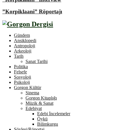
”Korpiklaani” Röportajı
Gündem
Ansiklopedi
Antropoloji
Arkeoloji
Tarih
Sanat Tarihi
Politika
Felsefe
Sosyoloji
Psikoloji
Gorgon Kültür
Sinema
Gorgon Kitaplığı
Müzik & Sanat
Edebiyat
Edebi İncelemeler
Öykü
Bilimkurgu
Söyleşi/Röportaj