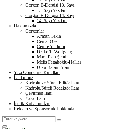
Gorgon E-Dergisi 13. Sayı
13. Sayı Yazıları
Gorgon E-Dergisi 14. Sayı
14. Sayı Yazıları
Hakkımızda
Gorgonlar
Arman Tekin
Cemal Özer
Cemre Yıldırım
Drake T. Wolfgang
Martı Esin Şemin
Melis Fettahoğlu-Hallier
Utku Baran Ertan
Yazı Gönderme Kuralları
İlanlarımız
Kadrolu ve Süreli Editör İlanı
Kadrolu/Süreli Redaktör İlanı
Çevirmen İlanı
Yazar İlanı
İçerik Kullanım İzni
Reklam ve Sponsorluk Hakkında
Search
Search
for:
Primary