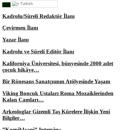
Turkish
Gündemimizde Ne Var?
Kadrolu/Süreli Redaktör İlanı
Çevirmen İlanı
Yazar İlanı
Kadrolu ve Süreli Editör İlanı
Kaliforniya Üniversitesi, bünyesinde 2000 adet
çocuk hikâye…
Bir Rönesans Sanatçısının Atölyesinde Yaşam
Viking Boncuk Ustaları Roma Mozaiklerinden
Kalan Camları…
Arkeologlar Gizemli Taş Kürelere İlişkin Yeni
Bilgiler…
”Korpiklaani” Interview