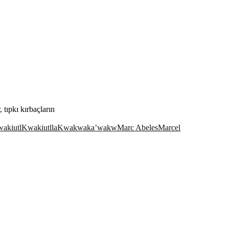
 tıpkı kırbaçların
akiutl
Kwakiutlla
Kwakwaka’wakw
Marc Abeles
Marcel