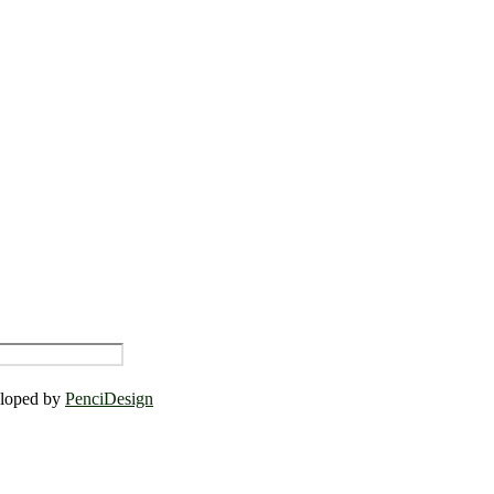
eloped by
PenciDesign