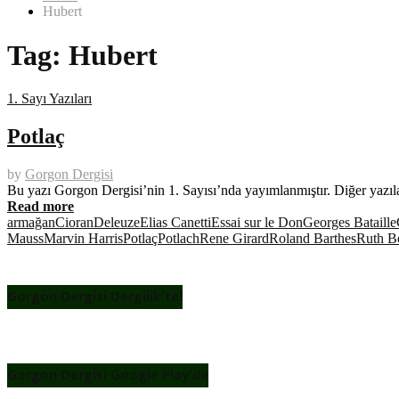
Hubert
Tag:
Hubert
1. Sayı Yazıları
Potlaç
by
Gorgon Dergisi
Bu yazı Gorgon Dergisi’nin 1. Sayısı’nda yayımlanmıştır. Diğer yazılar
Read more
armağan
Cioran
Deleuze
Elias Canetti
Essai sur le Don
Georges Bataille
Mauss
Marvin Harris
Potlaç
Potlach
Rene Girard
Roland Barthes
Ruth B
Gorgon Dergisi Dergilik’te!
Gorgon Dergisi Google Play’de