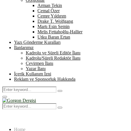
Gorgonlar
Arman Tekin
Cemal Özer
Cemre Yıldırım
Drake T. Wolfgang
Martı Esin Şemin
Melis Fettahoğlu-Hallier
Utku Baran Ertan
Yazı Gönderme Kuralları
İlanlarımız
Kadrolu ve Süreli Editör İlanı
Kadrolu/Süreli Redaktör İlanı
Çevirmen İlanı
Yazar İlanı
İçerik Kullanım İzni
Reklam ve Sponsorluk Hakkında
Search
Search
for:
Primary
Menu
Search
Search
for:
Home