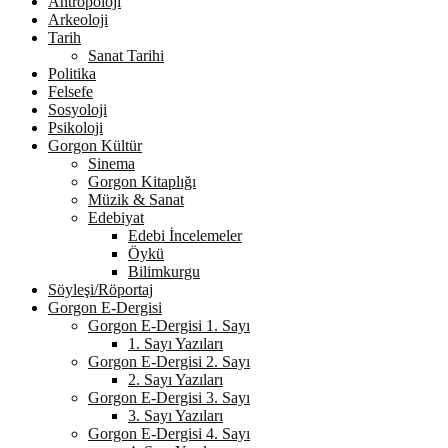
Antropoloji
Arkeoloji
Tarih
Sanat Tarihi
Politika
Felsefe
Sosyoloji
Psikoloji
Gorgon Kültür
Sinema
Gorgon Kitaplığı
Müzik & Sanat
Edebiyat
Edebi İncelemeler
Öykü
Bilimkurgu
Söyleşi/Röportaj
Gorgon E-Dergisi
Gorgon E-Dergisi 1. Sayı
1. Sayı Yazıları
Gorgon E-Dergisi 2. Sayı
2. Sayı Yazıları
Gorgon E-Dergisi 3. Sayı
3. Sayı Yazıları
Gorgon E-Dergisi 4. Sayı