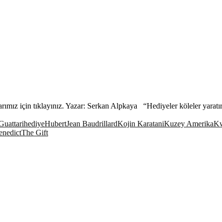
ımız için tıklayınız. Yazar: Serkan Alpkaya “Hediyeler köleler yaratır,
Guattari
hediye
Hubert
Jean Baudrillard
Kojin Karatani
Kuzey Amerika
Kw
enedict
The Gift