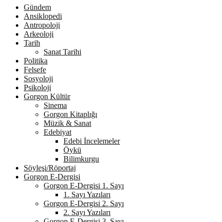
Gündem
Ansiklopedi
Antropoloji
Arkeoloji
Tarih
Sanat Tarihi
Politika
Felsefe
Sosyoloji
Psikoloji
Gorgon Kültür
Sinema
Gorgon Kitaplığı
Müzik & Sanat
Edebiyat
Edebi İncelemeler
Öykü
Bilimkurgu
Söyleşi/Röportaj
Gorgon E-Dergisi
Gorgon E-Dergisi 1. Sayı
1. Sayı Yazıları
Gorgon E-Dergisi 2. Sayı
2. Sayı Yazıları
Gorgon E-Dergisi 3. Sayı