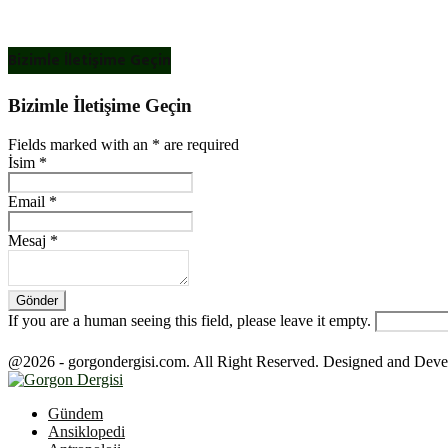
Bizimle İletişime Geçin
Bizimle İletişime Geçin
Fields marked with an
*
are required
İsim
*
Email
*
Mesaj
*
If you are a human seeing this field, please leave it empty.
@2026 - gorgondergisi.com. All Right Reserved. Designed and Dev
Facebook
Twitter
Youtube
Gündem
Ansiklopedi