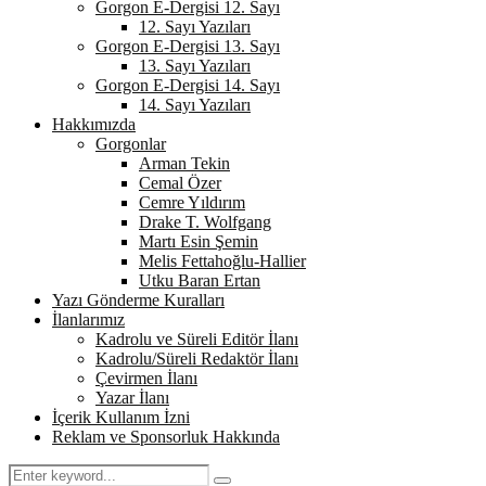
Gorgon E-Dergisi 12. Sayı
12. Sayı Yazıları
Gorgon E-Dergisi 13. Sayı
13. Sayı Yazıları
Gorgon E-Dergisi 14. Sayı
14. Sayı Yazıları
Hakkımızda
Gorgonlar
Arman Tekin
Cemal Özer
Cemre Yıldırım
Drake T. Wolfgang
Martı Esin Şemin
Melis Fettahoğlu-Hallier
Utku Baran Ertan
Yazı Gönderme Kuralları
İlanlarımız
Kadrolu ve Süreli Editör İlanı
Kadrolu/Süreli Redaktör İlanı
Çevirmen İlanı
Yazar İlanı
İçerik Kullanım İzni
Reklam ve Sponsorluk Hakkında
Search