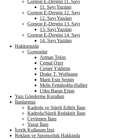
Gorgon E-Dergisi 11. Sayı
11. Sayı Yazıları
Gorgon E-Dergisi 12. Sayı
12. Sayı Yazıları
Gorgon E-Dergisi 13. Sayı
13. Sayı Yazıları
Gorgon E-Dergisi 14. Sayı
14. Sayı Yazıları
Hakkımızda
Gorgonlar
Arman Tekin
Cemal Özer
Cemre Yıldırım
Drake T. Wolfgang
Martı Esin Şemin
Melis Fettahoğlu-Hallier
Utku Baran Ertan
Yazı Gönderme Kuralları
İlanlarımız
Kadrolu ve Süreli Editör İlanı
Kadrolu/Süreli Redaktör İlanı
Çevirmen İlanı
Yazar İlanı
İçerik Kullanım İzni
Reklam ve Sponsorluk Hakkında