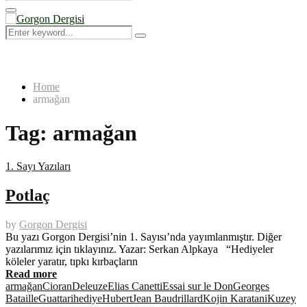
Search
for:
Primary
Menu
Search
Search
for:
Home
armağan
Tag:
armağan
1. Sayı Yazıları
Potlaç
by
Gorgon Dergisi
Bu yazı Gorgon Dergisi’nin 1. Sayısı’nda yayımlanmıştır. Diğer
yazılarımız için tıklayınız. Yazar: Serkan Alpkaya “Hediyeler
köleler yaratır, tıpkı kırbaçların
Read more
armağan
Cioran
Deleuze
Elias Canetti
Essai sur le Don
Georges
Bataille
Guattari
hediye
Hubert
Jean Baudrillard
Kojin Karatani
Kuzey