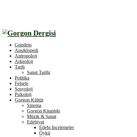
Gündem
Ansiklopedi
Antropoloji
Arkeoloji
Tarih
Sanat Tarihi
Politika
Felsefe
Sosyoloji
Psikoloji
Gorgon Kültür
Sinema
Gorgon Kitaplığı
Müzik & Sanat
Edebiyat
Edebi İncelemeler
Öykü