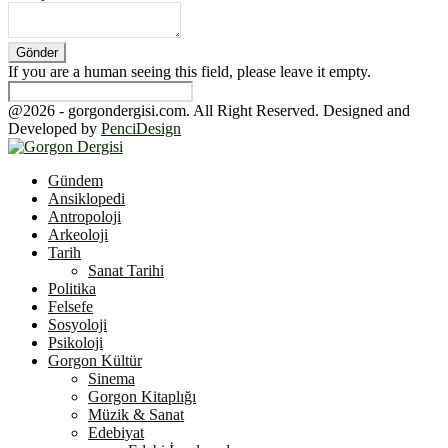
If you are a human seeing this field, please leave it empty.
@2026 - gorgondergisi.com. All Right Reserved. Designed and
Developed by
PenciDesign
Facebook
Twitter
Youtube
Gündem
Ansiklopedi
Antropoloji
Arkeoloji
Tarih
Sanat Tarihi
Politika
Felsefe
Sosyoloji
Psikoloji
Gorgon Kültür
Sinema
Gorgon Kitaplığı
Müzik & Sanat
Edebiyat