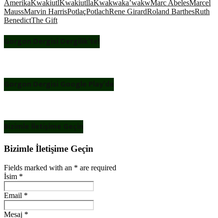
Amerika
Kwakiutl
Kwakiutlla
Kwakwaka’wakw
Marc Abeles
Marcel
Mauss
Marvin Harris
Potlaç
Potlach
Rene Girard
Roland Barthes
Ruth
Benedict
The Gift
Gorgon Dergisi Dergilik’te!
Gorgon Dergisi Google Play’de
Bizimle İletişime Geçin
Bizimle İletişime Geçin
Fields marked with an
*
are required
İsim
*
Email
*
Mesaj
*