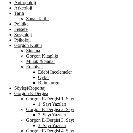
Antropoloji
Arkeoloji
Tarih
Sanat Tarihi
Politika
Felsefe
Sosyoloji
Psikoloji
Gorgon Kültür
Sinema
Gorgon Kitaplığı
Müzik & Sanat
Edebiyat
Edebi İncelemeler
Öykü
Bilimkurgu
Söyleşi/Röportaj
Gorgon E-Dergisi
Gorgon E-Dergisi 1. Sayı
1. Sayı Yazıları
Gorgon E-Dergisi 2. Sayı
2. Sayı Yazıları
Gorgon E-Dergisi 3. Sayı
3. Sayı Yazıları
Gorgon E-Dergisi 4. Sayı