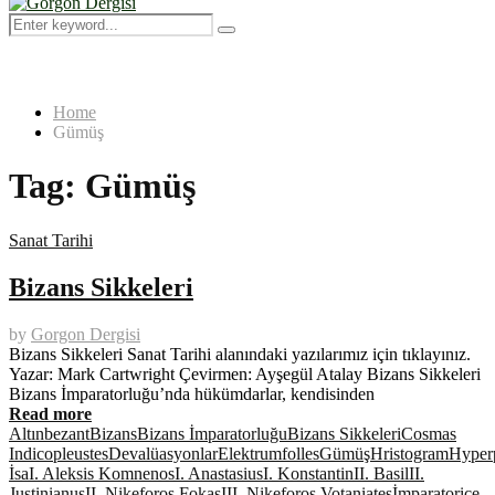
Menu
Search
Search
for:
Home
Gümüş
Tag:
Gümüş
Sanat Tarihi
Bizans Sikkeleri
by
Gorgon Dergisi
Bizans Sikkeleri Sanat Tarihi alanındaki yazılarımız için tıklayınız.
Yazar: Mark Cartwright Çevirmen: Ayşegül Atalay Bizans Sikkeleri
Bizans İmparatorluğu’nda hükümdarlar, kendisinden
Read more
Altın
bezant
Bizans
Bizans İmparatorluğu
Bizans Sikkeleri
Cosmas
Indicopleustes
Devalüasyonlar
Elektrum
folles
Gümüş
Hristogram
Hyper
İsa
I. Aleksis Komnenos
I. Anastasius
I. Konstantin
II. Basil
II.
Justinianus
II. Nikeforos Fokas
III. Nikeforos Votaniates
İmparatoriçe