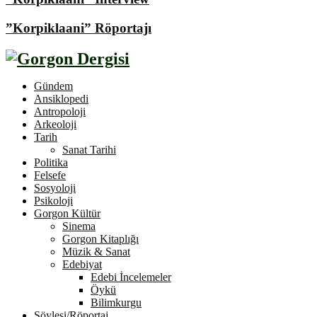
”Korpiklaani” Röportajı
Gündem
Ansiklopedi
Antropoloji
Arkeoloji
Tarih
Sanat Tarihi
Politika
Felsefe
Sosyoloji
Psikoloji
Gorgon Kültür
Sinema
Gorgon Kitaplığı
Müzik & Sanat
Edebiyat
Edebi İncelemeler
Öykü
Bilimkurgu
Söyleşi/Röportaj