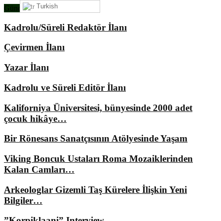
Turkish
Gündemimizde Ne Var?
Kadrolu/Süreli Redaktör İlanı
Çevirmen İlanı
Yazar İlanı
Kadrolu ve Süreli Editör İlanı
Kaliforniya Üniversitesi, bünyesinde 2000 adet
çocuk hikâye…
Bir Rönesans Sanatçısının Atölyesinde Yaşam
Viking Boncuk Ustaları Roma Mozaiklerinden
Kalan Camları…
Arkeologlar Gizemli Taş Kürelere İlişkin Yeni
Bilgiler…
”Korpiklaani” Interview