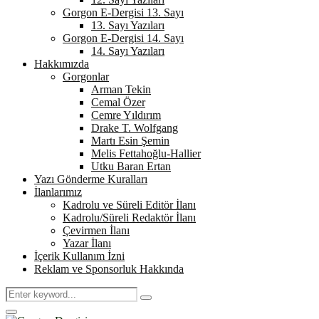
Gorgon E-Dergisi 13. Sayı
13. Sayı Yazıları
Gorgon E-Dergisi 14. Sayı
14. Sayı Yazıları
Hakkımızda
Gorgonlar
Arman Tekin
Cemal Özer
Cemre Yıldırım
Drake T. Wolfgang
Martı Esin Şemin
Melis Fettahoğlu-Hallier
Utku Baran Ertan
Yazı Gönderme Kuralları
İlanlarımız
Kadrolu ve Süreli Editör İlanı
Kadrolu/Süreli Redaktör İlanı
Çevirmen İlanı
Yazar İlanı
İçerik Kullanım İzni
Reklam ve Sponsorluk Hakkında
Search
Search
for:
Primary