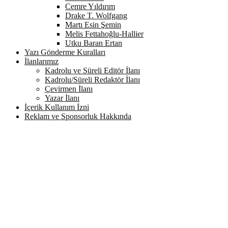
Cemre Yıldırım
Drake T. Wolfgang
Martı Esin Şemin
Melis Fettahoğlu-Hallier
Utku Baran Ertan
Yazı Gönderme Kuralları
İlanlarımız
Kadrolu ve Süreli Editör İlanı
Kadrolu/Süreli Redaktör İlanı
Çevirmen İlanı
Yazar İlanı
İçerik Kullanım İzni
Reklam ve Sponsorluk Hakkında