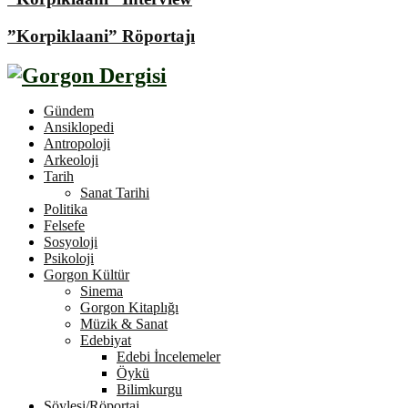
”Korpiklaani” Röportajı
Gündem
Ansiklopedi
Antropoloji
Arkeoloji
Tarih
Sanat Tarihi
Politika
Felsefe
Sosyoloji
Psikoloji
Gorgon Kültür
Sinema
Gorgon Kitaplığı
Müzik & Sanat
Edebiyat
Edebi İncelemeler
Öykü
Bilimkurgu
Söyleşi/Röportaj