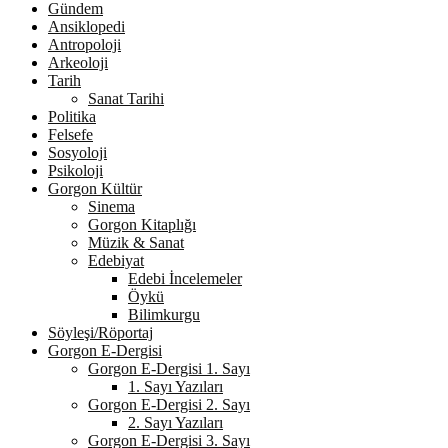
Gündem
Ansiklopedi
Antropoloji
Arkeoloji
Tarih
Sanat Tarihi
Politika
Felsefe
Sosyoloji
Psikoloji
Gorgon Kültür
Sinema
Gorgon Kitaplığı
Müzik & Sanat
Edebiyat
Edebi İncelemeler
Öykü
Bilimkurgu
Söyleşi/Röportaj
Gorgon E-Dergisi
Gorgon E-Dergisi 1. Sayı
1. Sayı Yazıları
Gorgon E-Dergisi 2. Sayı
2. Sayı Yazıları
Gorgon E-Dergisi 3. Sayı