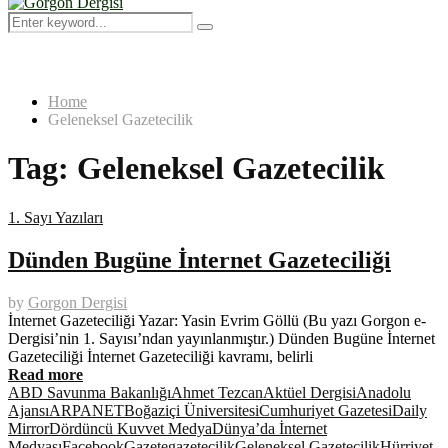
Menu
Search
Search
for:
Home
Geleneksel Gazetecilik
Tag:
Geleneksel Gazetecilik
1. Sayı Yazıları
Dünden Bugüne İnternet Gazeteciliği
by
Gorgon Dergisi
İnternet Gazeteciliği Yazar: Yasin Evrim Göllü (Bu yazı Gorgon e-
Dergisi’nin 1. Sayısı’ndan yayınlanmıştır.) Dünden Bugüne İnternet
Gazeteciliği İnternet Gazeteciliği kavramı, belirli
Read more
ABD Savunma Bakanlığı
Ahmet Tezcan
Aktüel Dergisi
Anadolu
Ajansı
ARPANET
Boğaziçi Üniversitesi
Cumhuriyet Gazetesi
Daily
Mirror
Dördüncü Kuvvet Medya
Dünya’da İnternet
Medyası
Facebook
Gazete
gazetecilik
Geleneksel Gazetecilik
Hürriyet