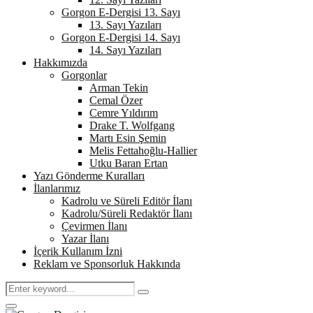
Gorgon E-Dergisi 13. Sayı
13. Sayı Yazıları
Gorgon E-Dergisi 14. Sayı
14. Sayı Yazıları
Hakkımızda
Gorgonlar
Arman Tekin
Cemal Özer
Cemre Yıldırım
Drake T. Wolfgang
Martı Esin Şemin
Melis Fettahoğlu-Hallier
Utku Baran Ertan
Yazı Gönderme Kuralları
İlanlarımız
Kadrolu ve Süreli Editör İlanı
Kadrolu/Süreli Redaktör İlanı
Çevirmen İlanı
Yazar İlanı
İçerik Kullanım İzni
Reklam ve Sponsorluk Hakkında
Search
Search
for:
Primary