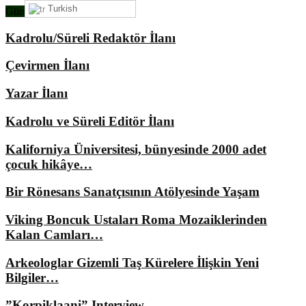
Turkish
Gündemimizde Ne Var?
Kadrolu/Süreli Redaktör İlanı
Çevirmen İlanı
Yazar İlanı
Kadrolu ve Süreli Editör İlanı
Kaliforniya Üniversitesi, bünyesinde 2000 adet
çocuk hikâye…
Bir Rönesans Sanatçısının Atölyesinde Yaşam
Viking Boncuk Ustaları Roma Mozaiklerinden
Kalan Camları…
Arkeologlar Gizemli Taş Kürelere İlişkin Yeni
Bilgiler…
”Korpiklaani” Interview