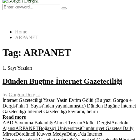
Menu
Search
Search
for:
Home
ARPANET
Tag:
ARPANET
1. Sayı Yazıları
Dünden Bugüne İnternet Gazeteciliği
by
Gorgon Dergisi
İnternet Gazeteciliği Yazar: Yasin Evrim Göllü (Bu yazı Gorgon e-
Dergisi’nin 1. Sayısı’ndan yayınlanmıştır.) Dünden Bugüne İnternet
Gazeteciliği İnternet Gazeteciliği kavramı, belirli
Read more
ABD Savunma Bakanlığı
Ahmet Tezcan
Aktüel Dergisi
Anadolu
Ajansı
ARPANET
Boğaziçi Üniversitesi
Cumhuriyet Gazetesi
Daily
Mirror
Dördüncü Kuvvet Medya
Dünya’da İnternet
Medyası
Facebook
Gazete
gazetecilik
Geleneksel Gazetecilik
Hürriyet