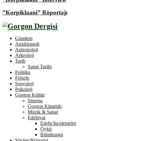
”Korpiklaani” Röportajı
Gündem
Ansiklopedi
Antropoloji
Arkeoloji
Tarih
Sanat Tarihi
Politika
Felsefe
Sosyoloji
Psikoloji
Gorgon Kültür
Sinema
Gorgon Kitaplığı
Müzik & Sanat
Edebiyat
Edebi İncelemeler
Öykü
Bilimkurgu
Söyleşi/Röportaj