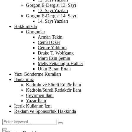
Gorgon E-Dergisi 13. Sayı
13. Sayı Yazıları
Gorgon E-Dergisi 14. Sayı
14. Sayı Yazıları
Hakkımızda
Gorgonlar
Arman Tekin
Cemal Özer
Cemre Yıldırım
Drake T. Wolfgang
Martı Esin Şemin
Melis Fettahoğlu-Hallier
Utku Baran Ertan
Yazı Gönderme Kuralları
İlanlarımız
Kadrolu ve Süreli Editör İlanı
Kadrolu/Süreli Redaktör İlanı
Çevirmen İlanı
Yazar İlanı
İçerik Kullanım İzni
Reklam ve Sponsorluk Hakkında
Search
Search
for:
Primary