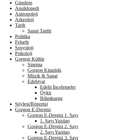
Gündem
Ansiklopedi
Antropoloji
Arkeoloji
Tarih
Sanat Tarihi
Politika
Felsefe
Sosyoloji
Psikoloji
Gorgon Kültür
Sinema
Gorgon Kitaplığı
Müzik & Sanat
Edebiyat
Edebi İncelemeler
Öykü
Bilimkurgu
Söyleşi/Röportaj
Gorgon E-Dergisi
Gorgon E-Dergisi 1. Sayı
1. Sayı Yazıları
Gorgon E-Dergisi 2. Sayı
2. Sayı Yazıları
Gorgon E-Dergisi 3. Sayı