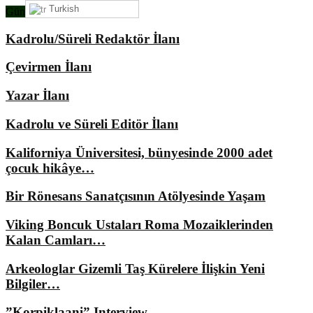
Turkish
Gündemimizde Ne Var?
Kadrolu/Süreli Redaktör İlanı
Çevirmen İlanı
Yazar İlanı
Kadrolu ve Süreli Editör İlanı
Kaliforniya Üniversitesi, bünyesinde 2000 adet
çocuk hikâye…
Bir Rönesans Sanatçısının Atölyesinde Yaşam
Viking Boncuk Ustaları Roma Mozaiklerinden
Kalan Camları…
Arkeologlar Gizemli Taş Kürelere İlişkin Yeni
Bilgiler…
”Korpiklaani” Interview