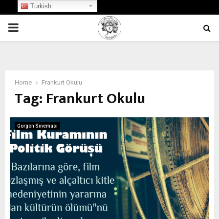
Turkish
PRIMARY
MENU
Home
Frankurt Okulu
Tag:
Frankurt Okulu
Gorgon Sineması