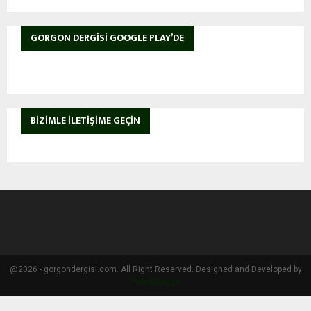
GORGON DERGISI GOOGLE PLAY’DE
BIZIMLE İLETIŞIME GEÇIN
@2026 - gorgondergisi.com. All Right Reserved. Designed and Developed by
PenciDesign