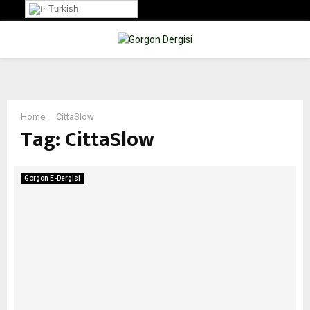
Turkish
PRIMARY
MENU
Home
CittaSlow
Tag:
CittaSlow
Gorgon E-Dergisi