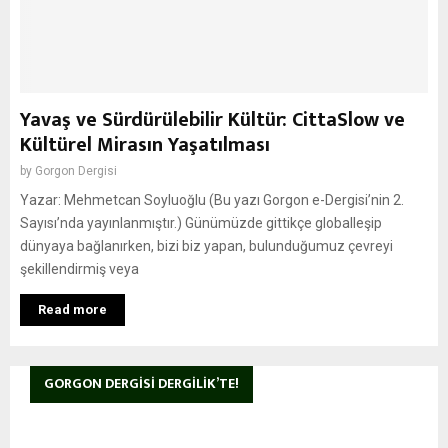
Yavaş ve Sürdürülebilir Kültür: CittaSlow ve
Kültürel Mirasın Yaşatılması
by
Gorgon Dergisi
Yazar: Mehmetcan Soyluoğlu (Bu yazı Gorgon e-Dergisi’nin 2.
Sayısı’nda yayınlanmıştır.) Günümüzde gittikçe globalleşip
dünyaya bağlanırken, bizi biz yapan, bulunduğumuz çevreyi
şekillendirmiş veya
Read more
GORGON DERGISI DERGILIK’TE!