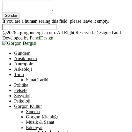
If you are a human seeing this field, please leave it empty.
@2026 - gorgondergisi.com. All Right Reserved. Designed and
Developed by
PenciDesign
Facebook
Twitter
Youtube
Gündem
Ansiklopedi
Antropoloji
Arkeoloji
Tarih
Sanat Tarihi
Politika
Felsefe
Sosyoloji
Psikoloji
Gorgon Kültür
Sinema
Gorgon Kitaplığı
Müzik & Sanat
Edebiyat