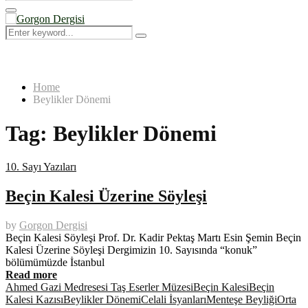
Search
for:
Primary
Menu
Search
Search
for:
Home
Beylikler Dönemi
Tag:
Beylikler Dönemi
10. Sayı Yazıları
Beçin Kalesi Üzerine Söyleşi
by
Gorgon Dergisi
Beçin Kalesi Söyleşi Prof. Dr. Kadir Pektaş Martı Esin Şemin Beçin
Kalesi Üzerine Söyleşi Dergimizin 10. Sayısında “konuk”
bölümümüzde İstanbul
Read more
Ahmed Gazi Medresesi Taş Eserler Müzesi
Beçin Kalesi
Beçin
Kalesi Kazısı
Beylikler Dönemi
Celali İsyanları
Menteşe Beyliği
Orta