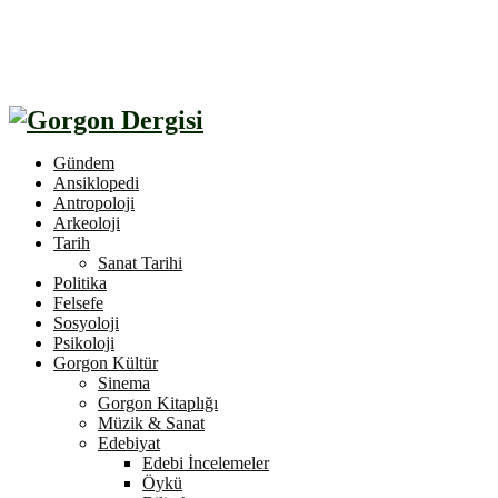
Gündem
Ansiklopedi
Antropoloji
Arkeoloji
Tarih
Sanat Tarihi
Politika
Felsefe
Sosyoloji
Psikoloji
Gorgon Kültür
Sinema
Gorgon Kitaplığı
Müzik & Sanat
Edebiyat
Edebi İncelemeler
Öykü