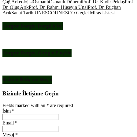
Çağ Arkeolojisi
Osmanlı
Osmanlı Dönemi
Prof. Dr. Kadir Pektaş
Prof.
Dr. Oluş Arık
Prof. Dr. Rahmi Hüseyin Ünal
Prof. Dr. Rüçhan
Arık
Sanat Tarihi
UNESCO
UNESCO Geçici Miras Listesi
Gorgon Dergisi Dergilik’te!
Gorgon Dergisi Google Play’de
Bizimle İletişime Geçin
Bizimle İletişime Geçin
Fields marked with an
*
are required
İsim
*
Email
*
Mesaj
*