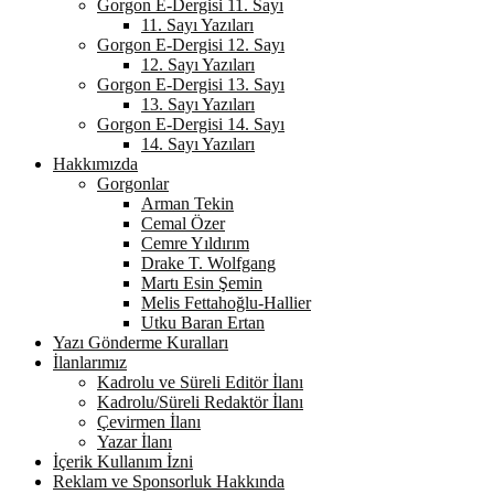
Gorgon E-Dergisi 11. Sayı
11. Sayı Yazıları
Gorgon E-Dergisi 12. Sayı
12. Sayı Yazıları
Gorgon E-Dergisi 13. Sayı
13. Sayı Yazıları
Gorgon E-Dergisi 14. Sayı
14. Sayı Yazıları
Hakkımızda
Gorgonlar
Arman Tekin
Cemal Özer
Cemre Yıldırım
Drake T. Wolfgang
Martı Esin Şemin
Melis Fettahoğlu-Hallier
Utku Baran Ertan
Yazı Gönderme Kuralları
İlanlarımız
Kadrolu ve Süreli Editör İlanı
Kadrolu/Süreli Redaktör İlanı
Çevirmen İlanı
Yazar İlanı
İçerik Kullanım İzni
Reklam ve Sponsorluk Hakkında