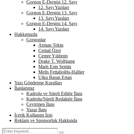
Gorgon E-Dergisi 12. Sayı
12. Sayı Yazıları
Gorgon E-Dergisi 13. Sayı
13. Sayı Yazıları
Gorgon E-Dergisi 14. Sayı
14. Sayı Yazıları
Hakkımızda
Gorgonlar
Arman Tekin
Cemal Özer
Cemre Yıldırım
Drake T. Wolfgang
Martı Esin Şemin
Melis Fettahoğlu-Hallier
Utku Baran Ertan
Yazı Gönderme Kuralları
İlanlarımız
Kadrolu ve Süreli Editör İlanı
Kadrolu/Süreli Redaktör İlanı
Çevirmen İlanı
Yazar İlanı
İçerik Kullanım İzni
Reklam ve Sponsorluk Hakkında
Search